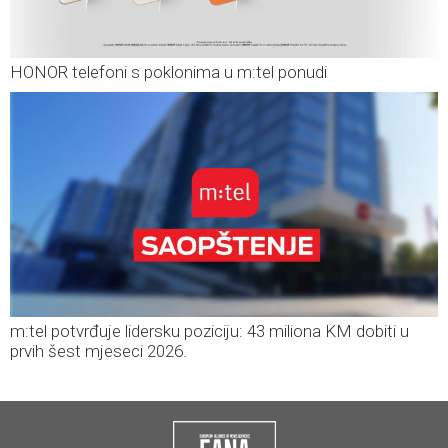
HONOR telefoni s poklonima u m:tel ponudi
m:tel potvrđuje lidersku poziciju: 43 miliona KM dobiti u
prvih šest mjeseci 2026.