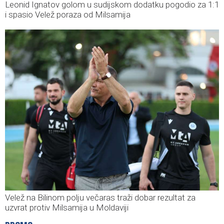
Leonid Ignatov golom u sudijskom dodatku pogodio za 1:1
i spasio Velež poraza od Milsamija
Velež na Bilinom polju večaras traži dobar rezultat za
uzvrat protiv Milsamija u Moldaviji