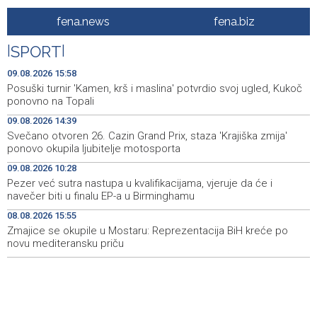
Svečano otvoren 26. Cazin Grand Prix, staza 'Krajiška
14:39
fena.news
fena.biz
zmija' ponovo okupila ljubitelje motosporta
|
SPORT
|
Mostar Jazz Fest 2026. od 23. do 25. kolovoza donosi
13:20
tri večeri vrhunske glazbe
09.08.2026 15:58
Posuški turnir 'Kamen, krš i maslina' potvrdio svoj ugled, Kukoč
Izraelske snage izvode nova rušenja u južnom Libanu
12:21
ponovno na Topali
09.08.2026 14:39
Mještani Kola prikupili 3.000 KM za 'Kuću nade' u
11:51
Svečano otvoren 26. Cazin Grand Prix, staza 'Krajiška zmija'
Mostaru
ponovo okupila ljubitelje motosporta
Sutra u Sarajevu akcija darivanja krvi - Daruj krv, budi
11:37
09.08.2026 10:28
opet njihov heroj
Pezer već sutra nastupa u kvalifikacijama, vjeruje da će i
navečer biti u finalu EP-a u Birminghamu
BiH među zapaženijim učesnicima CIGRE u Parizu - AI i
11:17
08.08.2026 15:55
energetska tranzicija u fokusu
Zmajice se okupile u Mostaru: Reprezentacija BiH kreće po
novu mediteransku priču