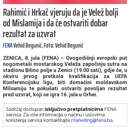
Rahimić i Hrkač vjeruju da je Velež bolji
od Mislamija i da će ostvariti dobar
rezultat za uzvrat
FENA
Vehid Begunić, Foto: Vehid Begunić
ZENICA, 8. jula (FENA) – Ovogodišnji evropski put
nogometaši mostarskog Veleža započinju sutra na
stadionu Bilino polje u Zenici (19.00 sati), gdje će, u
okviru prvog pretkola kvalifikacija za UEFA
Konferencijsku ligu, biti domaćini moldavskom
Milsamiju te pokušati ostvariti povoljan rezultat
pred uzvrat, koji se igra 16. jula u Orhei.
Sadržaj dostupan
isključivo pretplatnicima
FENA
servisa. Za više informacija o načinu i uslovima
korištenja servisa kontaktirajte
marketing@fena.ba
.