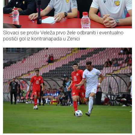
Slovaci se protiv Veleža prvo žele odbraniti i eventualno
postići gol iz kontranapada u Zenici