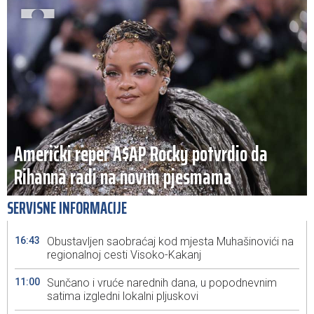
Američki reper A$AP Rocky potvrdio da
Rihanna radi na novim pjesmama
SERVISNE INFORMACIJE
16:43
Obustavljen saobraćaj kod mjesta Muhašinovići na
regionalnoj cesti Visoko-Kakanj
11:00
Sunčano i vruće narednih dana, u popodnevnim
satima izgledni lokalni pljuskovi