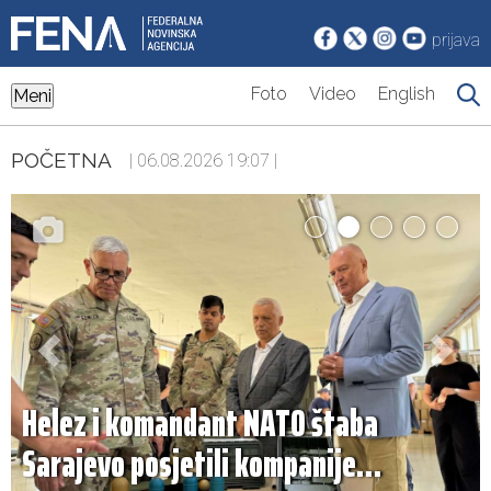
prijava
Foto
Video
English
Meni
POČETNA
| 06.08.2026 19:07 |
Helez i komandant NATO štaba
Sarajevo posjetili kompanije