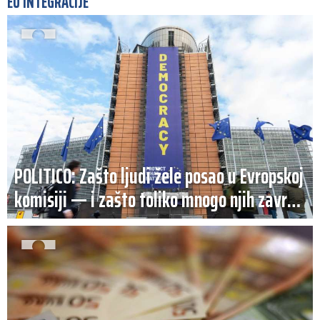
EU INTEGRACIJE
POLITICO: Zašto ljudi žele posao u Evropskoj
komisiji — i zašto toliko mnogo njih završi
nesretno?