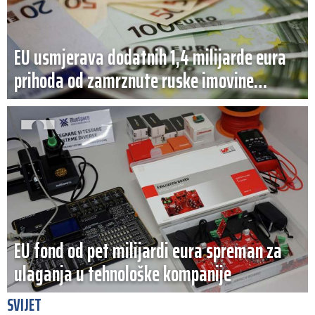
EU usmjerava dodatnih 1,4 milijarde eura
prihoda od zamrznute ruske imovine
Ukrajini
EU fond od pet milijardi eura spreman za
ulaganja u tehnološke kompanije
SVIJET