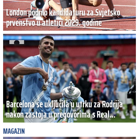
London podnio kandidaturu za Svjetsko
prvenstvo u atletici 2029. godine
Barcelona se uključila u utrku za Rodrija
nakon zastoja u pregovorima s Real
Madridom
MAGAZIN