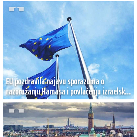
EU pozdravila najavu sporazuma o
razoružanju Hamasa i povlačenju izraelskih
snaga iz Gaze