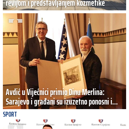
revijom i predstavljanjem kozmetike
Avdić u Vijećnici primio Dinu Merlina:
Sarajevo i građani su izuzetno ponosni i
zahvalni
SPORT