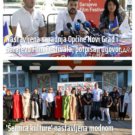
Nastavljena saradnja Općine Novi Grad i
Sarajevo Film Festivala, potpisan ugovor
(VIDEO)
'Šetnica kulture' nastavljena modnom