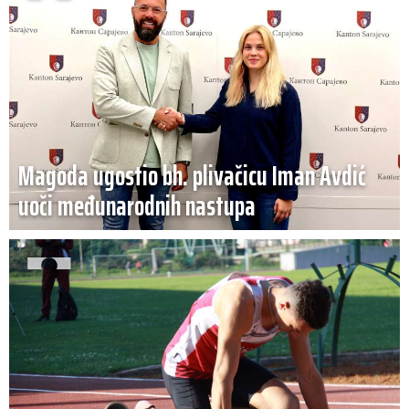
Magoda ugostio bh. plivačicu Iman Avdić
uoči međunarodnih nastupa