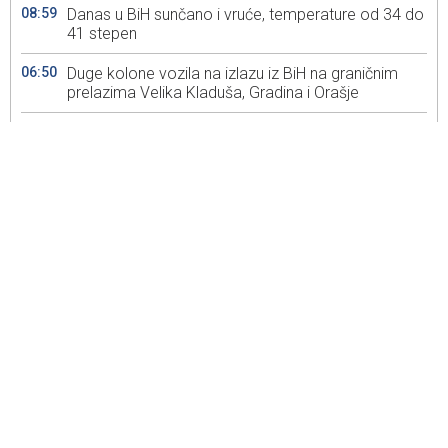
08:59
Danas u BiH sunčano i vruće, temperature od 34 do
41 stepen
06:50
Duge kolone vozila na izlazu iz BiH na graničnim
prelazima Velika Kladuša, Gradina i Orašje
09:48
Uspostavljen saobraćanje kod mjesta Donje
Vukovije na magistralnoj cesti Živinice-Tojšići
08:32
U Bosni i Hercegovini danas pretežno sunčano i
vruće, temperature između 33 i 39 stepeni
08:31
Jednom trakom saobraćaj kod mjesta Donje
Vukovije na cesti Živinice-Tojšići zbog nezgode
07:46
Obustavljen saobraćaj kod mjesta Donje Vukovije
na magistralnoj cesti Živinice-Tojšići zbog nezgode
06:55
Duge kolone vozila na izlazu iz BiH na graničnim
prelazima Izačić, Velika Kladuš, Hum i Zupci
13:40
Zbog nezgode usporeno se saobraća na brzoj
cesti Mostarsko raskršće – Ilidža kod Blažuja