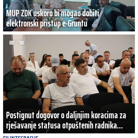
MUP ZDK uskoro bi mogao dobiti
elektronski pristup e-Gruntu
Postignut dogovor o daljnjim koracima za
rješavanje statusa otpuštenih radnika
Komunalnog