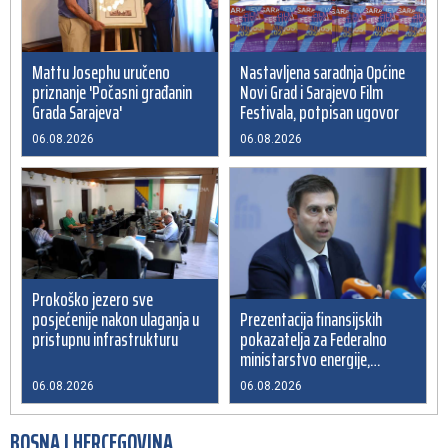
Turistička zajednica Travnik unaprijedila infrastrukturu i
18:14
informativne sadržaje u središtu grada
Crishock: OHR spreman na dijalog sa svim političkim
18:14
Nastavljena saradnja Općine
Mattu Josephu uručeno
akterima u BiH
Novi Grad i Sarajevo Film
priznanje 'Počasni građanin
Festivala, potpisan ugovor
Grada Sarajeva'
Soreca: Zahtjev za pristupanje SEPA-i važan korak BiH
18:01
na putu ka EU
06.08.2026
06.08.2026
Prokoško jezero sve
posjećenije nakon ulaganja u
Prezentacija finansijskih
pristupnu infrastrukturu
pokazatelja za Federalno
ministarstvo energije,
rudarstva i industrije
06.08.2026
06.08.2026
BOSNA I HERCEGOVINA