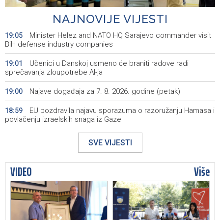
namjenske industrije u BiH
NAJNOVIJE VIJESTI
Minister Helez and NATO HQ Sarajevo commander visit
19:05
BiH defense industry companies
Učenici u Danskoj usmeno će braniti radove radi
19:01
sprečavanja zloupotrebe AI-ja
Najave događaja za 7. 8. 2026. godine (petak)
19:00
EU pozdravila najavu sporazuma o razoružanju Hamasa i
18:59
povlačenju izraelskih snaga iz Gaze
London podnio kandidaturu za Svjetsko prvenstvo u
18:47
SVE VIJESTI
atletici 2029. godine
BiH granted citizenship to 43 individuals of special
18:31
VIDEO
Više
national interest since 2023
Barcelona se uključila u utrku za Rodrija nakon zastoja u
18:19
pregovorima s Real Madridom