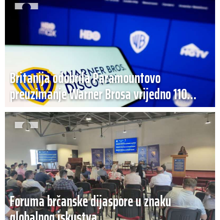
Britanija odobrila Paramountovo
preuzimanje Warner Brosa vrijedno 110
milijardi dolara
Foruma brčanske dijaspore u znaku
globalnog iskustva