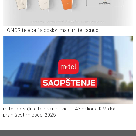
HONOR telefoni s poklonima u m:tel ponudi
m:tel potvrđuje lidersku poziciju: 43 miliona KM dobiti u
prvih šest mjeseci 2026.