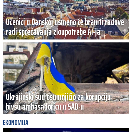
Učenici u Danskoj usmeno će braniti radove
radi sprečavanja zloupotrebe AI-ja
Ukrajinski sud osumnjičio za korupciju
bivšu ambasadoricu u SAD-u
EKONOMIJA