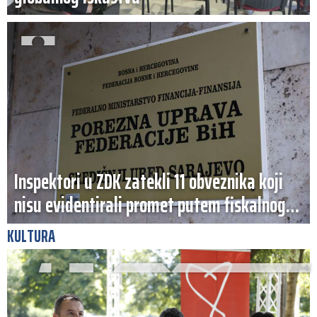
Inspektori u ZDK zatekli 11 obveznika koji
nisu evidentirali promet putem fiskalnog
uređaja
KULTURA