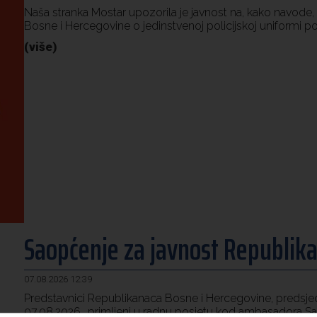
Naša stranka Mostar upozorila je javnost na, kako navode
Bosne i Hercegovine o jedinstvenoj policijskoj uniformi pol
(više)
Saopćenje za javnost Republika
07.08.2026 12:39
Predstavnici Republikanaca Bosne i Hercegovine, predsjednik
07.08.2026., primljeni u radnu posjetu kod ambasadora S