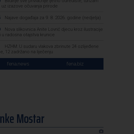
Blidinje sve privlačnije ljetno odredište, turizam
0
e uz izazove očuvanja prirode
Najave događaja za 9. 8. 2026. godine (nedjelja)
5
Nova slikovnica Anite Lovrić djecu kroz ilustracije
0
 u radosna otajstva krunice
HZHM: U sudaru vlakova zbrinute 24 ozlijeđene
1
e, 12 zadržano na liječenju
Metković: Na Maratonu lađa se natječe 31 ekipa
2
fena.news
fena.biz
Tomislavgrad: Veterani Vojne policije HVO-a odali
5
t poginulim braniteljima
anke Mostar