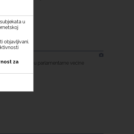
h subjekata u
ernetskoj
i objavljivani.
ktivnosti
rnost za
trošila na kupovinu parlamentarne većine
H