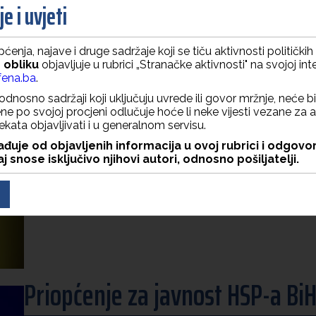
e i uvjeti
Hercegovini, njegove ekselencije gosp. Alfreda Grannasa.
(više)
ćenja, najave i druge sadržaje koji se tiču aktivnosti politički
 obliku
objavljuje u rubrici „Stranačke aktivnosti" na svojoj int
ena.ba
.
Saopćenje za javnost SDA
odnosno sadržaji koji uključuju uvrede ili govor mržnje, neće bit
e po svojoj procjeni odlučuje hoće li neke vijesti vezane za a
jekata objavljivati i u generalnom servisu.
06.08.2026 12:35
đuje od objavljenih informacija u ovoj rubrici i odgovo
SDA: Požari ponovo haraju, vlast novac od air traktora po
j snose isključivo njihovi autori, odnosno pošiljatelji.
(više)
Priopćenje za javnost HSP-a Bi