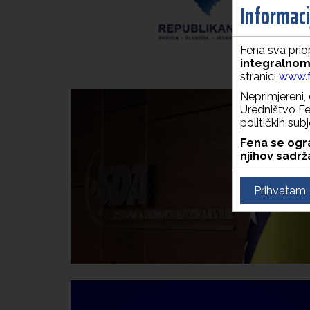
Informacij
Fena sva priop
integralnom
stranici
www.f
Neprimjereni, 
Uredništvo Fen
političkih sub
Fena se ogra
njihov sadrža
Prihvatam