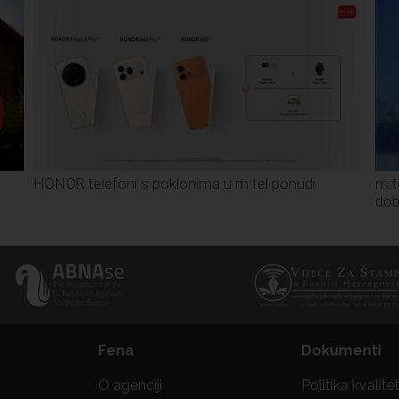
HONOR telefoni s poklonima u m:tel ponudi
m:t
dob
Fena
Dokumenti
O agenciji
Politika kvalite