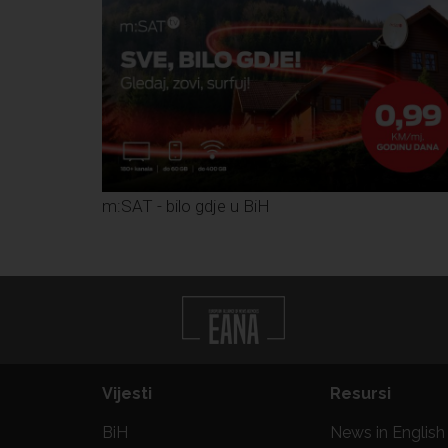
m:SAT - bilo gdje u BiH
Vijesti
Resursi
BiH
News in English