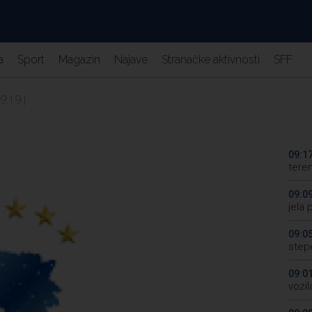
a
Sport
Magazin
Najave
Stranačke aktivnosti
SFF
9:19 |
09:1
tere
09:0
jela 
09:0
step
09:0
vozi