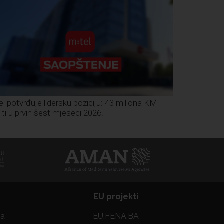
el potvrđuje lidersku poziciju: 43 miliona KM
iti u prvih šest mjeseci 2026.
EU projekti
ta
EU.FENA.BA