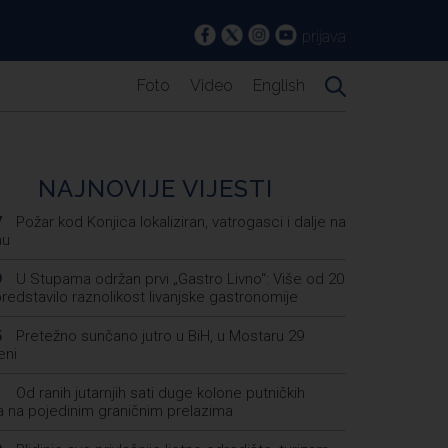
prijava
Foto
Video
English
NAJNOVIJE VIJESTI
Požar kod Konjica lokaliziran, vatrogasci i dalje na
7
nu
U Stupama održan prvi „Gastro Livno“: Više od 20
9
predstavilo raznolikost livanjske gastronomije
Pretežno sunčano jutro u BiH, u Mostaru 29
5
eni
Od ranih jutarnjih sati duge kolone putničkih
1
la na pojedinim graničnim prelazima