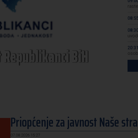
09:0
rast
08:5
08:3
uvodi
t Republikanci BiH
20:3
osob
20:2
20:1
počas
Priopćenje za javnost Naše str
07.08.2026 15:27