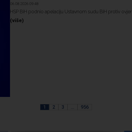
06.08.2026 09:48
HSP BiH podnio apelaciju Ustavnom sudu BiH protiv ovjer
(više)
1
2
3
...
956