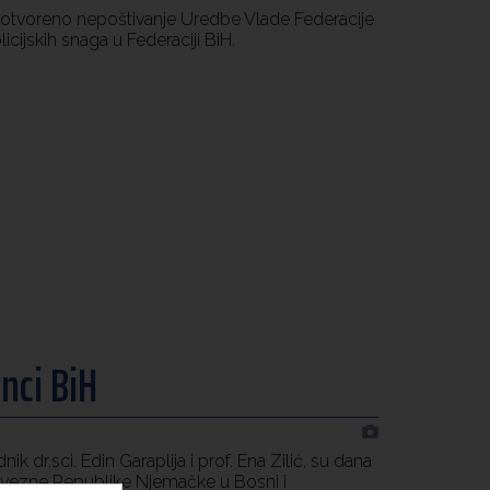
, otvoreno nepoštivanje Uredbe Vlade Federacije
icijskih snaga u Federaciji BiH.
nci BiH
 dr.sci. Edin Garaplija i prof. Ena Zilić, su dana
avezne Republike Njemačke u Bosni i