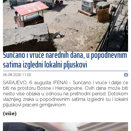
political stakeholders in BiH
Velika nagrada Britanije ostaje u MotoGP kalendaru do
19:32
2028. godine
Španska krajnja ljevica i desnica ujedinjene protiv
19:29
Maroka kao suorganizatora SP 2030.
Sunčano i vruće narednih dana, u popodnevnim
satima izgledni lokalni pljuskovi
06.08.2026 11:00
SARAJEVO, 6. augusta (FENA) - Sunčano i vruće i dalje će
biti na prostoru Bosne i Hercegovine. Ovih dana može biti
nešto više oblaka u odnosu na prethodni period. Dotokom
vlažnijeg zraka u popodnevnim satima izgledni su i lokalni
pljuskovi praćeni grmljavinom.
(više)