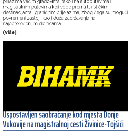
prilazima većim gradovima, tako i na autoputevima i
magistralnim putevima koji vode prema turističkim
destinacijama i graničnim prijelazima, zbog čega su mogući
povremeni zastoji, kao i duža zadržavanja na
najopterećenijim dionicama.
(više)
Uspostavljen saobraćanje kod mjesta Donje
Vukovije na magistralnoj cesti Živinice-Tojšići