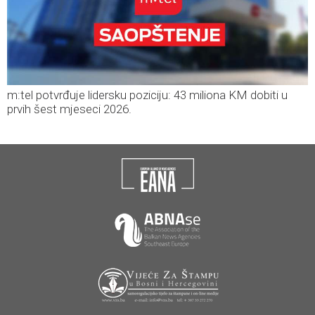
m:tel potvrđuje lidersku poziciju: 43 miliona KM dobiti u
prvih šest mjeseci 2026.