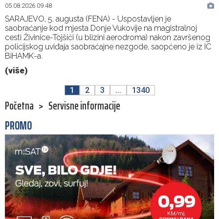
05.08.2026 09:48
SARAJEVO, 5. augusta (FENA) - Uspostavljen je
saobraćanje kod mjesta Donje Vukovije na magistralnoj
cesti Živinice-Tojšići (u blizini aerodroma) nakon završenog
policijskog uviđaja saobraćajne nezgode, saopćeno je iz IC
BiHAMK-a.
(više)
1
2
3
...
1340
Početna
>
Servisne informacije
PROMO