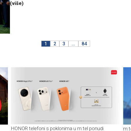
(više)
1
2
3
...
84
HONOR telefoni s poklonima u m:tel ponudi
m:t