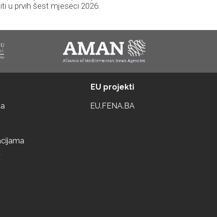
iti u prvih šest mjeseci 2026.
EU projekti
ta
EU.FENA.BA
acijama
a