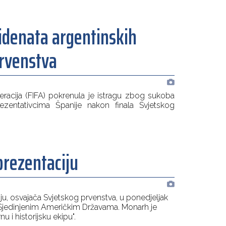
cidenata argentinskih
prvenstva
acija (FIFA) pokrenula je istragu zbog sukoba
ezentativcima Španije nakon finala Svjetskog
prezentaciju
u, osvajača Svjetskog prvenstva, u ponedjeljak
 u Sjedinjenim Američkim Državama. Monarh je
 i historijsku ekipu".