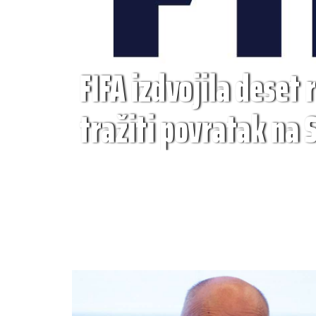
FIFA izdvojila deset 
tražiti povratak na 
2030.