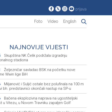
prijava
Foto
Video
English
NAJNOVIJE VIJESTI
Skupština NK Čelik podržala izgradnju
5
onalnog stadiona
Željezničar savladao BSK na početku nove
3
ne Wwin lige BiH
Miljanović i Suljić ostale bez polufinala na 100 m
6
svi bh. predstavnici okončali nastup na SP-u
Bačena eksplozivna naprava na ugostiteljski
6
t u Vitezu, u Novom Travniku zapaljen Golf