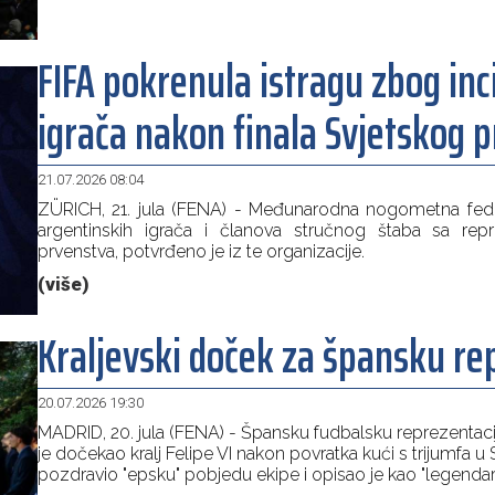
FIFA pokrenula istragu zbog in
igrača nakon finala Svjetskog 
21.07.2026 08:04
ZÜRICH, 21. jula (FENA) - Međunarodna nogometna feder
argentinskih igrača i članova stručnog štaba sa repr
prvenstva, potvrđeno je iz te organizacije.
(više)
Kraljevski doček za špansku re
20.07.2026 19:30
MADRID, 20. jula (FENA) - Špansku fudbalsku reprezentacij
je dočekao kralj Felipe VI nakon povratka kući s trijumfa
pozdravio "epsku" pobjedu ekipe i opisao je kao "legendarnu