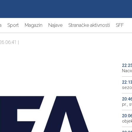
a
Sport
Magazin
Najave
Stranačke aktivnosti
SFF
26 06:41 |
22:2
Naci
22:1
sezo
20:4
pr., 
20:0
objek