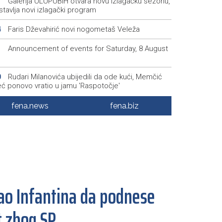
Galerija ULUPUBiH otvara novu izlagačku sezonu,
1
tavlja novi izlagački program
Faris Dževahirić novi nogometaš Veleža
4
Announcement of events for Saturday, 8 August
1
Rudari Milanovića ubijedili da ode kući, Memčić
0
eć ponovo vratio u jamu 'Raspotočje'
Sarajevo Film Festival presents Kinoscope and
3
fena.news
fena.biz
scope Surreal programs
Najave događaja za 8. 8. 2026. godine (subota)
0
ao Infantina da podnese
t zbog SP