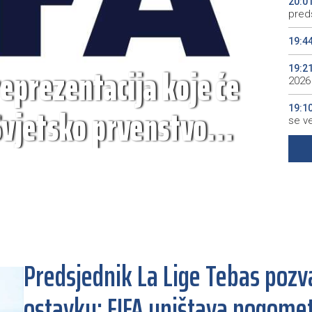
20:0
preds
19:4
reprezentacija koje će
19:2
2026
Svjetsko prvenstvo
19:1
se v
19:0
Kino
19:0
Predsjednik La Lige Tebas pozv
ostavku: FIFA uništava nogome