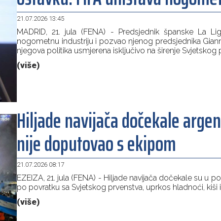
21.07.2026 13:45
MADRID, 21. jula (FENA) - Predsjednik španske La Lig
nogometnu industriju i pozvao njenog predsjednika Giannij
njegova politika usmjerena isključivo na širenje Svjetskog
(više)
Hiljade navijača dočekale arge
nije doputovao s ekipom
21.07.2026 08:17
EZEIZA, 21. jula (FENA) - Hiljade navijača dočekale su u 
po povratku sa Svjetskog prvenstva, uprkos hladnoći, kiši i
(više)