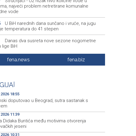
Stručnjaci - Uz nizak nivo količine vode u
7
kama, najveći problem netretirane komunalne
dne vode
U BiH narednih dana sunčano i vruće, na jugu
5
je temperatura do 41 stepen
Danas dva susreta nove sezone nogometne
1
 lige BiH
Jakšić: U četiri godine građanima USK-a vraćeno
0
fena.news
fena.biz
 od 25 miliona KM po osnovu pravosnažnih presuda
Književno veče sa Admirom i Irmom Husić u
5
u
GIJA
|
Požar na području Kanjine i Živašnice i dalje
8
.2026 18:55
an, angažirani brojni vatrogasci i helikopteri
nski doputovao u Beograd, sutra sastanak s
ćem
.2026 11:39
fra Didaka Buntića među motivima otvorenja
vačkih jeseni
.2026 10:31