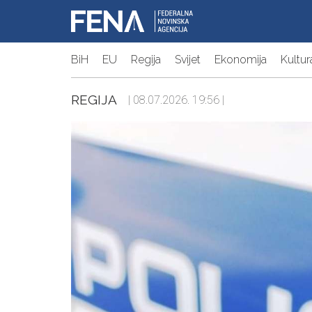
BiH
EU
Regija
Svijet
Ekonomija
Kultur
REGIJA
| 08.07.2026. 19:56 |