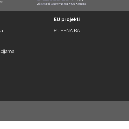
EU projekti
ta
EU.FENA.BA
acijama
a