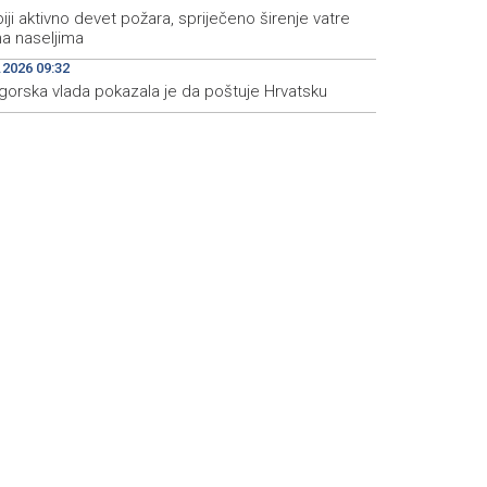
iji aktivno devet požara, spriječeno širenje vatre
a naseljima
.2026 09:32
gorska vlada pokazala je da poštuje Hrvatsku