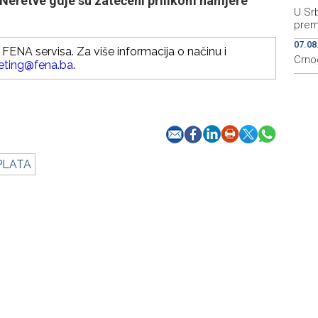
 Neretve gdje su zatečeni prilikom namjere
U Srb
prem
07.08
FENA servisa. Za više informacija o načinu i
Crno
eting@fena.ba
.
PLATA