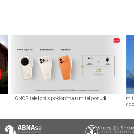
HONOR telefoni s poklonima u m:tel ponudi
m:t
dob