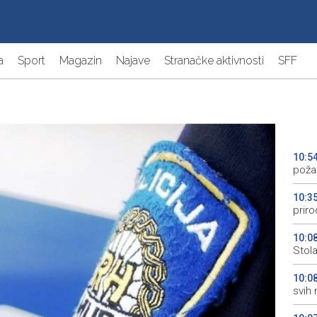
a
Sport
Magazin
Najave
Stranačke aktivnosti
SFF
10:5
poža
10:3
priro
10:0
Stol
10:0
svih 