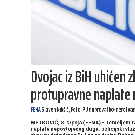
Dvojac iz BiH uhićen 
protupravne naplate
FENA
Slaven Nikšić, Foto: PU dubrovačko-neretva
METKOVIĆ, 8. srpnja (FENA) - Temeljem r
naplate nepostojećeg duga, policijski služ