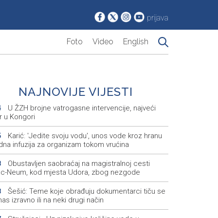
prijava
Foto
Video
English
NAJNOVIJE VIJESTI
U ŽZH brojne vatrogasne intervencije, najveći
4
r u Kongori
Karić: 'Jedite svoju vodu', unos vode kroz hranu
5
dna infuzija za organizam tokom vrućina
Obustavljen saobraćaj na magistralnoj cesti
8
ac-Neum, kod mjesta Udora, zbog nezgode
Šešić: Teme koje obrađuju dokumentarci tiču se
8
nas izravno ili na neki drugi način