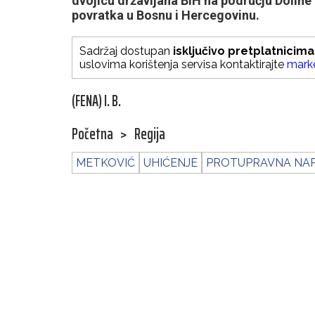
dvojicu državljana BiH na području Doline
povratka u Bosnu i Hercegovinu.
Sadržaj dostupan
isključivo pretplatnicima
uslovima korištenja servisa kontaktirajte
mark
(FENA) I. B.
Početna
>
Regija
METKOVIĆ
UHIĆENJE
PROTUPRAVNA NA