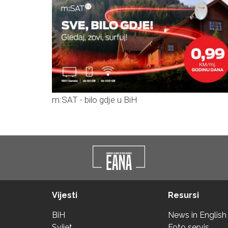
m:SAT - bilo gdje u BiH
Vijesti
Resursi
BiH
News in English
Svijet
Foto servis