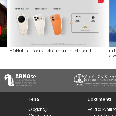
HONOR telefoni s poklonima u m:tel ponudi
m:t
dob
Fena
Dokumenti
O agenciji
Politika kvalite
Misija i vizija
Javne nabavke