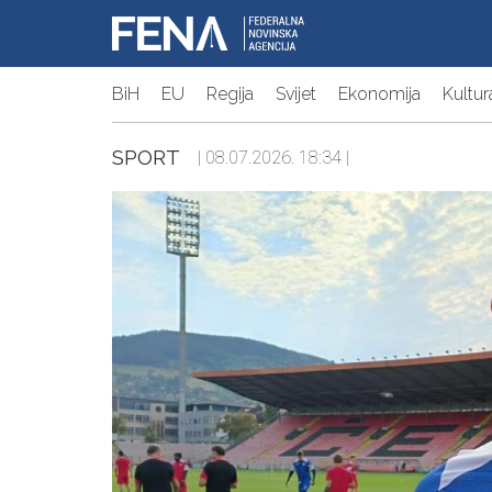
BiH
EU
Regija
Svijet
Ekonomija
Kultur
SPORT
| 08.07.2026. 18:34 |