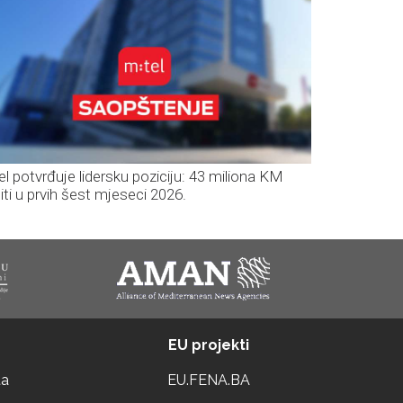
el potvrđuje lidersku poziciju: 43 miliona KM
iti u prvih šest mjeseci 2026.
EU projekti
ta
EU.FENA.BA