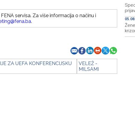
Speci
prija
FENA servisa. Za više informacija o načinu i
05.08
eting@fena.ba
.
Žene
krizo
IJE ZA UEFA KONFERENCIJSKU
VELEŽ -
MILSAMI