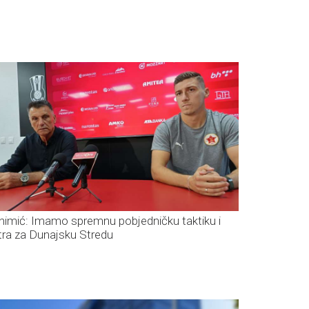
himić: Imamo spremnu pobjedničku taktiku i
tra za Dunajsku Stredu