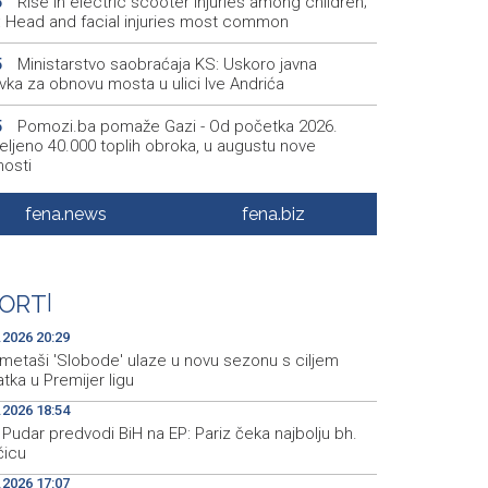
Rise in electric scooter injuries among children;
6
š: Head and facial injuries most common
Ministarstvo saobraćaja KS: Uskoro javna
5
vka za obnovu mosta u ulici Ive Andrića
Pomozi.ba pomaže Gazi - Od početka 2026.
5
eljeno 40.000 toplih obroka, u augustu nove
nosti
Conference on representation of constituent
2
fena.news
fena.biz
es and Others in BiH institutions on August 7
'Šetnica kulture' nastavljena modnom revijom i
2
stavljanjem kozmetike
ORT
|
Prosecutor's Office indicts former Court of BiH
5
.2026 20:29
oyee for alleged embezzlement
metaši 'Slobode' ulaze u novu sezonu s ciljem
tka u Premijer ligu
.2026 18:54
Pudar predvodi BiH na EP: Pariz čeka najbolju bh.
čicu
.2026 17:07