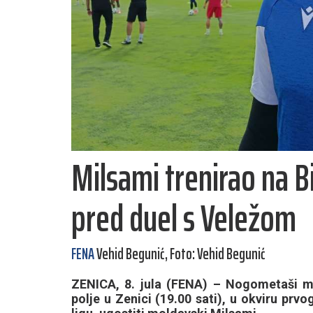
Milsami trenirao na Bi
pred duel s Veležom
FENA
Vehid Begunić, Foto: Vehid Begunić
ZENICA, 8. jula (FENA) – Nogometaši mo
polje u Zenici (19.00 sati), u okviru prv