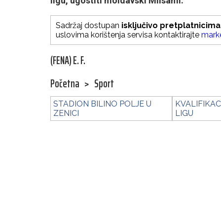
ligu, ugostiti moldavski Milsami.
Sadržaj dostupan
isključivo pretplatnicima
uslovima korištenja servisa kontaktirajte
mark
(FENA) E. F.
Početna
>
Sport
STADION BILINO POLJE U
KVALIFIKAC
ZENICI
LIGU