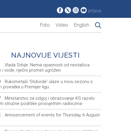
prijava
Foto
Video
English
NAJNOVIJE VIJESTI
Vlada Srbije: Nema opasnosti od nestašica
1
e i vode, riječni promet ugrožen
Rukometaši 'Slobode' ulaze u novu sezonu s
9
m povratka u Premijer ligu
Ministarstvo za odgoj i obrazovanje KS razvilo
7
em stručne podrške prosvjetnim radnicima
Announcement of events for Thursday, 6 August
2