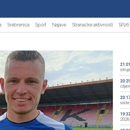
a
Srebrenica
Sport
Najave
Stranačke aktivnosti
SP26
21:0
struj
20:2
cilje
20:1
sist
19:3
2026