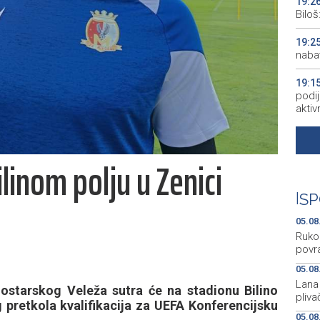
19:2
Bilo
19:2
naba
19:1
podij
aktiv
19:1
peopl
linom polju u Zenici
19:1
pred
|
SP
19:0
05.08
empl
Ruko
povra
05.08
Lana 
starskog Veleža sutra će na stadionu Bilino
pliva
og pretkola kvalifikacija za UEFA Konferencijsku
05.08