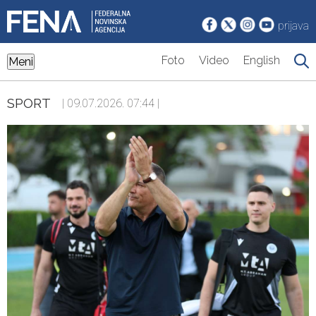
prijava
Foto
Video
English
Meni
SPORT
| 09.07.2026. 07:44 |