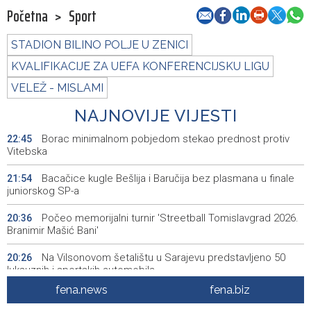
Početna
>
Sport
STADION BILINO POLJE U ZENICI
KVALIFIKACIJE ZA UEFA KONFERENCIJSKU LIGU
VELEŽ - MISLAMI
NAJNOVIJE VIJESTI
Borac minimalnom pobjedom stekao prednost protiv
22:45
Vitebska
Bacačice kugle Bešlija i Baručija bez plasmana u finale
21:54
juniorskog SP-a
Počeo memorijalni turnir 'Streetball Tomislavgrad 2026.
20:36
Branimir Mašić Bani'
Na Vilsonovom šetalištu u Sarajevu predstavljeno 50
20:26
luksuznih i sportskih automobila
fena.news
fena.biz
Announcement of events for Friday, 7 August 2026
20:01