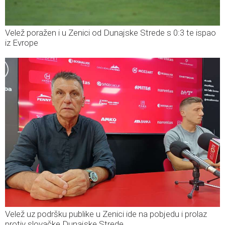
Velež poražen i u Zenici od Dunajske Strede s 0:3 te ispao
iz Evrope
Velež uz podršku publike u Zenici ide na pobjedu i prolaz
protiv slovačke Dunajske Strede