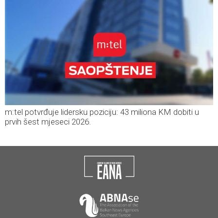
m:tel potvrđuje lidersku poziciju: 43 miliona KM dobiti u
prvih šest mjeseci 2026.