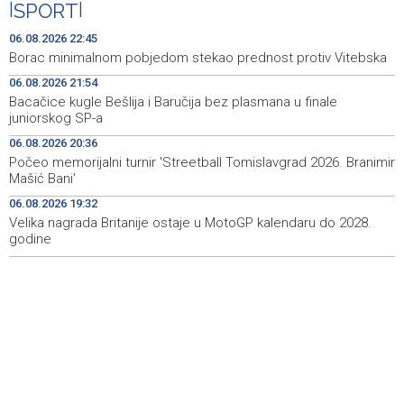
|
SPORT
|
Drugi Festival bakri okupio mještane i posjetitelje kod
19:55
Livna
06.08.2026 22:45
Borac minimalnom pobjedom stekao prednost protiv Vitebska
Novi Travnik receives first direct EU funding for UNESCO
19:45
06.08.2026 21:54
heritage project
Bacačice kugle Bešlija i Baručija bez plasmana u finale
juniorskog SP-a
Crishock: OHR maintains an open dialogue with all
19:33
political stakeholders in BiH
06.08.2026 20:36
Počeo memorijalni turnir 'Streetball Tomislavgrad 2026. Branimir
Velika nagrada Britanije ostaje u MotoGP kalendaru do
19:32
Mašić Bani'
2028. godine
06.08.2026 19:32
Velika nagrada Britanije ostaje u MotoGP kalendaru do 2028.
Španska krajnja ljevica i desnica ujedinjene protiv
19:29
Maroka kao suorganizatora SP 2030.
godine