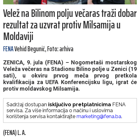
Velež na Bilinom polju večaras traži dobar
rezultat za uzvrat protiv Milsamija u
Moldaviji
FENA
Vehid Begunić, Foto: arhiva
ZENICA, 9. jula (FENA) – Nogometaši mostarskog
Veleža večeras na Stadionu Bilino polje u Zenici (19
sati), u okviru prvog meča prvog pretkola
kvalifikacija za UEFA Konferencijsku ligu, igrat će
protiv moldavskog Milsamija.
Sadržaj dostupan
isključivo pretplatnicima
FENA
servisa. Za više informacija o načinu i uslovima
korištenja servisa kontaktirajte
marketing@fena.ba
.
(FENA) L. A.