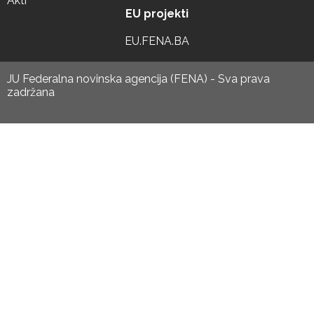
Akti
EU projekti
EU.FENA.BA
JU Federalna novinska agencija (FENA) - Sva prava
zadržana