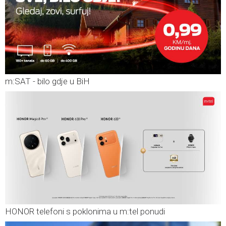
m:SAT - bilo gdje u BiH
HONOR telefoni s poklonima u m:tel ponudi