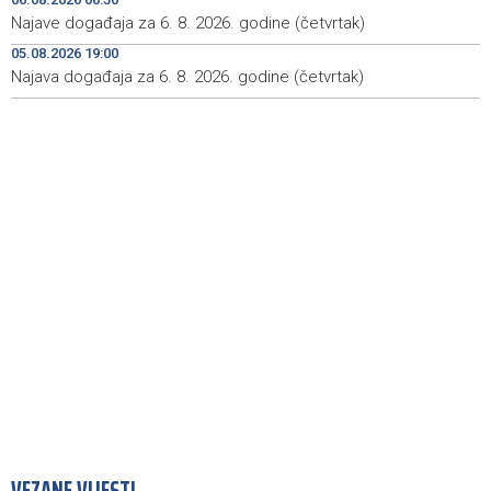
stepen
Najave događaja za 6. 8. 2026. godine (četvrtak)
POLITICO: Zašto ljudi žele posao u Evropskoj komisiji — i
08:58
05.08.2026 19:00
zašto toliko mnogo njih završi nesretno?
Najava događaja za 6. 8. 2026. godine (četvrtak)
Zenica miners spend second night underground in
08:55
protest over unpaid wages