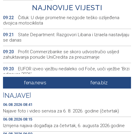
NAJNOVIJE VIJESTI
Čitluk: U dvije prometne nezgode teško ozlijeđena
09:22
dvojica motociklista
State Department: Razgovori Libana i Izraela nastavljaju
09:21
se danas
Profit Commerzbanke se skoro udvostručio usljed
09:20
zahuktavanja ponude UniCredita za preuzimanje
EUFOR izveo vježbu nedaleko od Foče, uoči vježbe 'Brzi
09:20
odgovor 2026'
fena.news
fena.biz
Kantonalni ured Zenica jedini prikupio više poreza nego
09:10
prošle godine
|
NAJAVE
|
Travnik: Noć robotike privukla veliki broj građana (VIDEO)
09:09
06.08.2026 08:41
Najave foto i video servisa za 6. 8. 2026. godine (četvrtak)
Više požara zabilježeno u HNŽ-u, vatrogasci i dalje na
09:06
06.08.2026 08:15
terenu kod Konjica
Izmjena najava događaja za četvrtak, 6. augusta 2026.godine
Danas u BiH sunčano i vruće, temperature od 34 do 41
08:59
06.08.2026 06:50