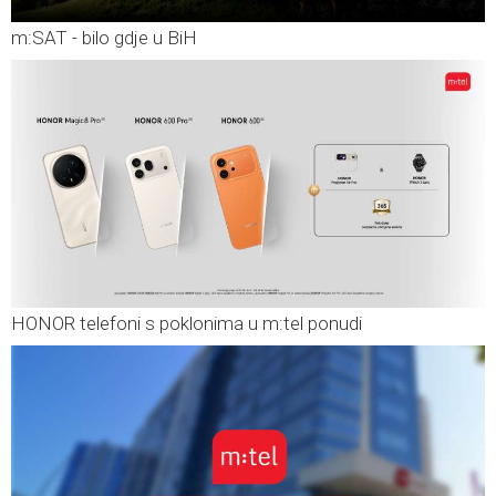
m:SAT - bilo gdje u BiH
HONOR telefoni s poklonima u m:tel ponudi