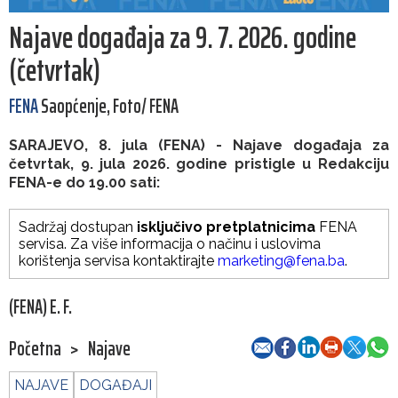
Najave događaja za 9. 7. 2026. godine
(četvrtak)
FENA
Saopćenje, Foto/ FENA
SARAJEVO, 8. jula (FENA) - Najave događaja za
četvrtak, 9. jula 2026. godine pristigle u Redakciju
FENA-e do 19.00 sati:
Sadržaj dostupan
isključivo pretplatnicima
FENA
servisa. Za više informacija o načinu i uslovima
korištenja servisa kontaktirajte
marketing@fena.ba
.
(FENA) E. F.
Početna
>
Najave
NAJAVE
DOGAĐAJI