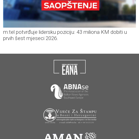
m:tel potvrđuje lidersku poziciju: 43 miliona KM dobiti u
prvih šest mjeseci 2026.