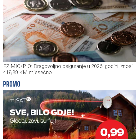
FZ MIO/PIO: Dragovoljno osiguranje u 2026. godini iznosi
418,88 KM mjesečno
PROMO