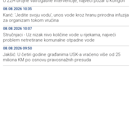
U ŽZH brojne vatrogasne intervencije, najveći požar u Kongori
08.08.2026 10:35
U BiH narednih dana sunčano i vruće, na jugu zemlje
10:05
temperatura do 41 stepen
Karić: 'Jedite svoju vodu', unos vode kroz hranu prirodna infuzija
za organizam tokom vrućina
Danas dva susreta nove sezone nogometne WWin lige
10:01
08.08.2026 10:07
BiH
Stručnjaci - Uz nizak nivo količine vode u rijekama, najveći
problem netretirane komunalne otpadne vode
Jakšić: U četiri godine građanima USK-a vraćeno više od
09:50
25 miliona KM po osnovu pravosnažnih presuda
08.08.2026 09:50
Jakšić: U četiri godine građanima USK-a vraćeno više od 25
miliona KM po osnovu pravosnažnih presuda
Književno veče sa Admirom i Irmom Husić u Ključu
09:45