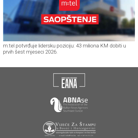
m:tel potvrđuje lidersku poziciju: 43 miliona KM dobiti u
prvih šest mjeseci 2026.