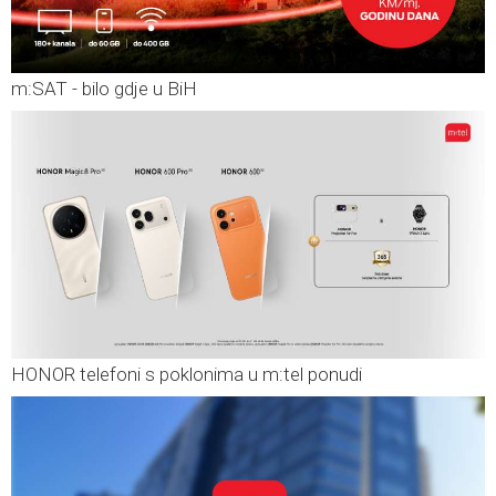
m:SAT - bilo gdje u BiH
HONOR telefoni s poklonima u m:tel ponudi