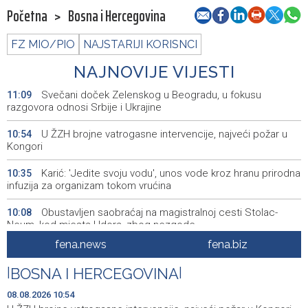
Početna
>
Bosna i Hercegovina
FZ MIO/PIO
NAJSTARIJI KORISNCI
NAJNOVIJE VIJESTI
Svečani doček Zelenskog u Beogradu, u fokusu
11:09
razgovora odnosi Srbije i Ukrajine
U ŽZH brojne vatrogasne intervencije, najveći požar u
10:54
Kongori
Karić: 'Jedite svoju vodu', unos vode kroz hranu prirodna
10:35
infuzija za organizam tokom vrućina
Obustavljen saobraćaj na magistralnoj cesti Stolac-
10:08
Neum, kod mjesta Udora, zbog nezgode
fena.news
fena.biz
Šešić: Teme koje obrađuju dokumentarci tiču se svih
10:08
nas izravno ili na neki drugi način
|
BOSNA I HERCEGOVINA
|
Stručnjaci - Uz nizak nivo količine vode u rijekama,
10:07
08.08.2026 10:54
najveći problem netretirane komunalne otpadne vode