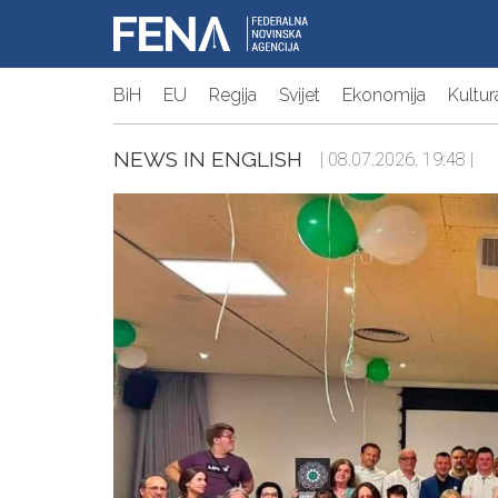
BiH
EU
Regija
Svijet
Ekonomija
Kultur
NEWS IN ENGLISH
| 08.07.2026. 19:48 |