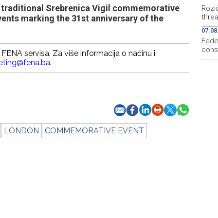
raditional Srebrenica Vigil commemorative
Rozi
thre
vents marking the 31st anniversary of the
07.08
Fede
cons
FENA servisa. Za više informacija o načinu i
eting@fena.ba
.
LONDON
COMMEMORATIVE EVENT