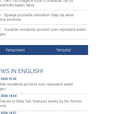
Oko 150 izlagača stiže u Gradačac na 53.
6
narodni sajam šljive
Španija postavila ultimatum Italiji da ukine
4
ične kontrole
Goražde residents protest over repeated water
2
ges
Dani dijaspore Travnik 2026: Održan susret
1
odarstvenika
fena.news
fena.biz
Priopćenje za javnost Naše stranke Mostar
7
Na Sarajevskoj berzi sedmični promet 993.831
5
WS IN ENGLISH
|
.2026 15:42
žde residents protest over repeated water
ges
.2026 14:54
ribute to Béla Tarr features works by his former
ents
.2026 14:37