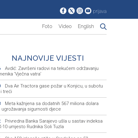
prijava
Foto
Video
English
NAJNOVIJE VIJESTI
Avdić: Završeni radovi na tekućem održavanju
6
enika 'Vječna vatra'
Dva Air Tractora gase požar u Konjicu, u subotu
0
i treći
Meta kažnjena sa dodatnih 567 miliona dolara
8
 ugrožavanja sigurnosti djece
Privredna Banka Sarajevo ušla u sastav indeksa
2
-10 umjesto Rudnika Soli Tuzla