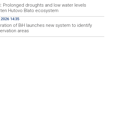
ć: Prolonged droughts and low water levels
aten Hutovo Blato ecosystem
.2026 14:35
ration of BiH launches new system to identify
ervation areas