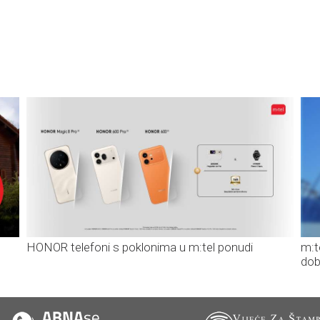
HONOR telefoni s poklonima u m:tel ponudi
m:t
dob