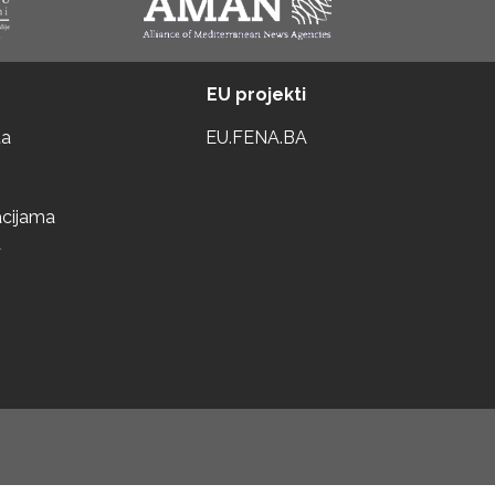
EU projekti
ta
EU.FENA.BA
acijama
a