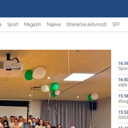
a
Sport
Magazin
Najave
Stranačke aktivnosti
SFF
16:3
Spom
16:0
stiže 
15:5
zbog
15:5
SASX