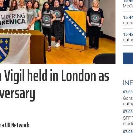
15:4
Među
15:4
gran
15:4
outa
15:3
gosp
 Vigil held in London as
15:2
15:2
|
NE
iversary
KM
07.08
Gora
outa
07.08
SFF T
ina UK Network
stud
07.08