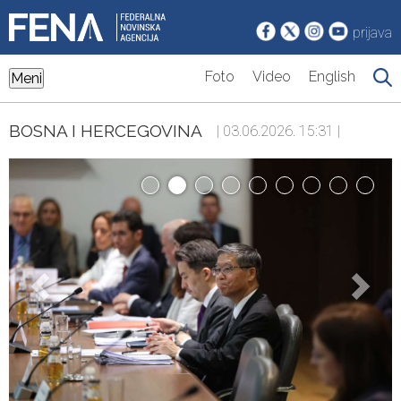
prijava
Foto
Video
English
Meni
BOSNA I HERCEGOVINA
| 03.06.2026. 15:31 |