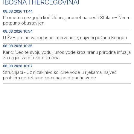
|
BOSNA I HERCEGOVINA
|
– Neum potpuno obustavljen
08.08.2026 11:44
'ELVIS, moj komšija' najbolji muzički dokumentarni film na
11:27
Prometna nezgoda kod Udore, promet na cesti Stolac – Neum
City film festu u Niškoj Banji
potpuno obustavljen
08.08.2026 10:54
Zračna luka Split rekordna u Hrvatskoj sa 770 tisuća
11:16
U ŽZH brojne vatrogasne intervencije, najveći požar u Kongori
putnika u srpnju
08.08.2026 10:35
Svečani doček Zelenskog u Beogradu, u fokusu
11:09
Karić: 'Jedite svoju vodu', unos vode kroz hranu prirodna infuzija
razgovora odnosi Srbije i Ukrajine
za organizam tokom vrućina
08.08.2026 10:07
U ŽZH brojne vatrogasne intervencije, najveći požar u
10:54
Kongori
Stručnjaci - Uz nizak nivo količine vode u rijekama, najveći
problem netretirane komunalne otpadne vode