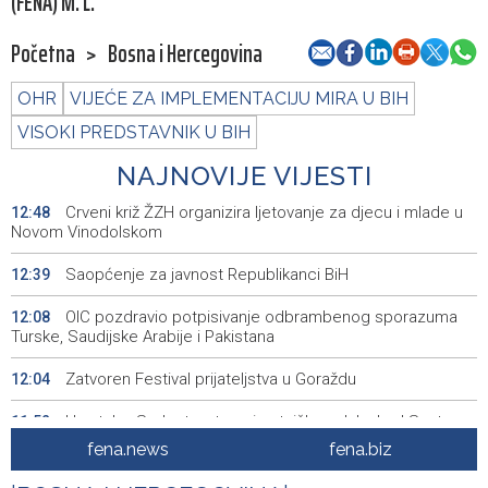
(FENA) M. L.
Početna
>
Bosna i Hercegovina
OHR
VIJEĆE ZA IMPLEMENTACIJU MIRA U BIH
VISOKI PREDSTAVNIK U BIH
NAJNOVIJE VIJESTI
Crveni križ ŽZH organizira ljetovanje za djecu i mlade u
12:48
Novom Vinodolskom
Saopćenje za javnost Republikanci BiH
12:39
OIC pozdravio potpisivanje odbrambenog sporazuma
12:08
Turske, Saudijske Arabije i Pakistana
Zatvoren Festival prijateljstva u Goraždu
12:04
Hrvatska: Sudar teretnog i putničkog vlaka kod Svetog
11:52
Ivana Žabnog, ima ozlijeđenih
fena.news
fena.biz
Prometna nezgoda kod Udore, promet na cesti Stolac
11:44