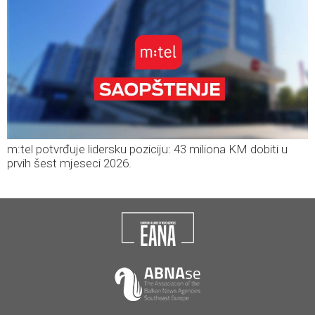
m:tel potvrđuje lidersku poziciju: 43 miliona KM dobiti u
prvih šest mjeseci 2026.