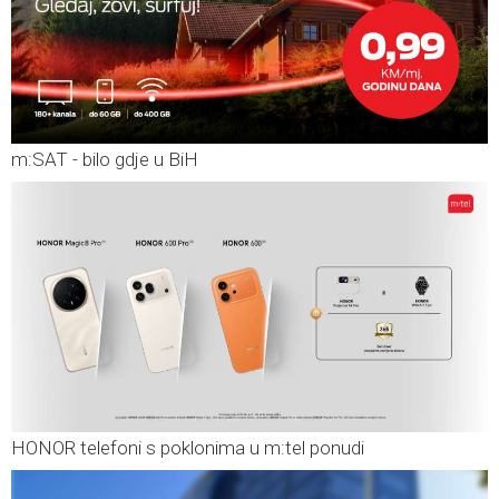
m:SAT - bilo gdje u BiH
HONOR telefoni s poklonima u m:tel ponudi