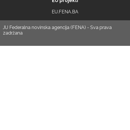
EU projekti
EU.FENA.BA
JU Federalna novinska agencija (FENA) - Sva prava
zadržana