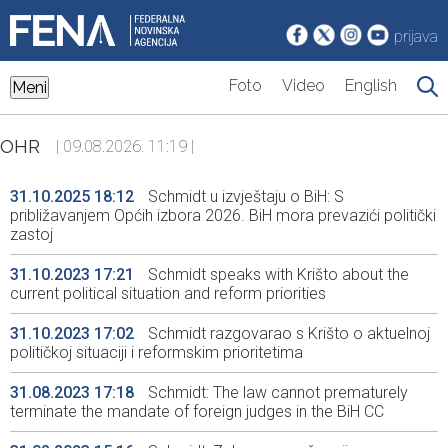
prijava
Foto
Video
English
Meni
OHR
| 09.08.2026. 11:19 |
31.10.2025 18:12
Schmidt u izvještaju o BiH: S
približavanjem Općih izbora 2026. BiH mora prevazići politički
zastoj
31.10.2023 17:21
Schmidt speaks with Krišto about the
current political situation and reform priorities
31.10.2023 17:02
Schmidt razgovarao s Krišto o aktuelnoj
političkoj situaciji i reformskim prioritetima
31.08.2023 17:18
Schmidt: The law cannot prematurely
terminate the mandate of foreign judges in the BiH CC