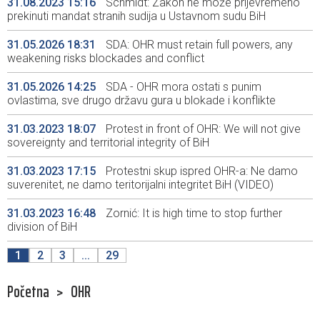
31.08.2023 15:16
Schmidt: Zakon ne može prijevremeno
prekinuti mandat stranih sudija u Ustavnom sudu BiH
31.05.2026 18:31
SDA: OHR must retain full powers, any
weakening risks blockades and conflict
31.05.2026 14:25
SDA - OHR mora ostati s punim
ovlastima, sve drugo državu gura u blokade i konflikte
31.03.2023 18:07
Protest in front of OHR: We will not give
sovereignty and territorial integrity of BiH
31.03.2023 17:15
Protestni skup ispred OHR-a: Ne damo
suverenitet, ne damo teritorijalni integritet BiH (VIDEO)
31.03.2023 16:48
Zornić: It is high time to stop further
division of BiH
1
2
3
...
29
Početna
>
OHR