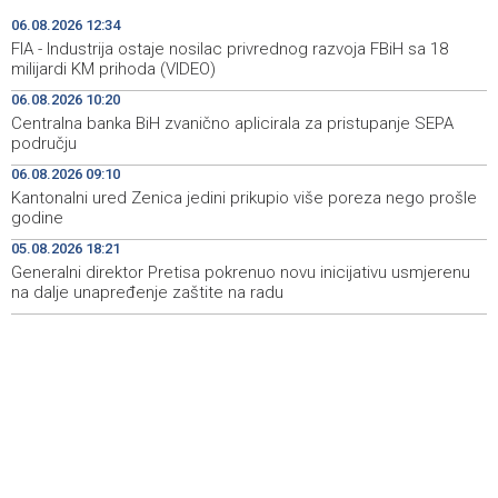
TI BiH identifies 1,200 cases of potential misuse of
12:42
06.08.2026 12:34
public resources for political party promotion
FIA - Industrija ostaje nosilac privrednog razvoja FBiH sa 18
milijardi KM prihoda (VIDEO)
Široki Brijeg: Zbog suše i smanjenih zaliha vode upućen
12:36
06.08.2026 10:20
apel građanima na racionalnu potrošnju
Centralna banka BiH zvanično aplicirala za pristupanje SEPA
području
Saopćenje za javnost SDA
12:35
06.08.2026 09:10
Prokoško jezero sve posjećenije nakon ulaganja u
12:35
Kantonalni ured Zenica jedini prikupio više poreza nego prošle
pristupnu infrastrukturu (VIDEO)
godine
05.08.2026 18:21
FIA - Industrija ostaje nosilac privrednog razvoja FBiH sa
12:34
18 milijardi KM prihoda (VIDEO)
Generalni direktor Pretisa pokrenuo novu inicijativu usmjerenu
na dalje unapređenje zaštite na radu