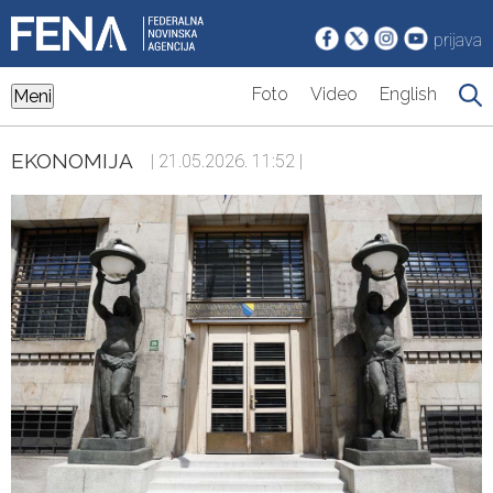
prijava
Foto
Video
English
Meni
EKONOMIJA
| 21.05.2026. 11:52 |