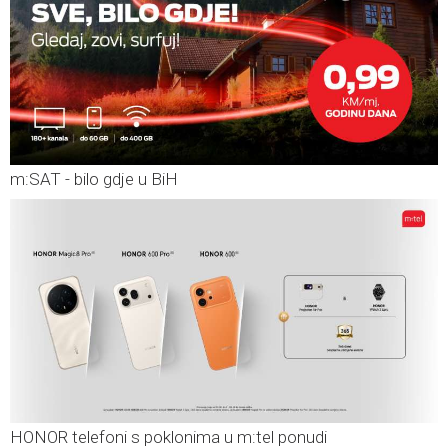
m:SAT - bilo gdje u BiH
HONOR telefoni s poklonima u m:tel ponudi