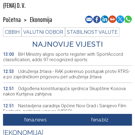
(FENA) D. V.
Početna
>
Ekonomija
CBBIH
VALUTNI ODBOR
STABILNOST VALUTE
NAJNOVIJE VIJESTI
BiH Ministry aligns sports register with SportAccord
13:00
classification, adds 97 recognized sports
Udruženja žrtava - RAK pokrenuo postupak protiv RTRS-
12:53
a po zajedničkom prigovoru pet udruženja žrtava
Odgođena konstituirajuća sjednica Skupštine Kosova
12:51
nakon Kurtijeva zahtjeva
Nastavljena saradnja Općine Novi Grad i Sarajevo Film
12:51
Festivala, potpisan ugovor (VIDEO)
fena.news
fena.biz
Skoro 16.000 stranih dobrovoljaca služi u ukrajinskim
12:48
oružanim snagama
|
EKONOMIJA
|