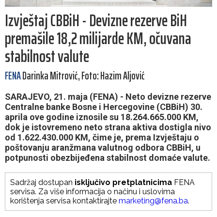
Izvještaj CBBiH - Devizne rezerve BiH
premašile 18,2 milijarde KM, očuvana
stabilnost valute
FENA
Darinka Mitrović, Foto: Hazim Aljović
SARAJEVO, 21. maja (FENA) - Neto devizne rezerve
Centralne banke Bosne i Hercegovine (CBBiH) 30.
aprila ove godine iznosile su 18.264.665.000 KM,
dok je istovremeno neto strana aktiva dostigla nivo
od 1.622.430.000 KM, čime je, prema Izvještaju o
poštovanju aranžmana valutnog odbora CBBiH, u
potpunosti obezbijeđena stabilnost domaće valute.
Sadržaj dostupan
isključivo pretplatnicima
FENA
servisa. Za više informacija o načinu i uslovima
korištenja servisa kontaktirajte
marketing@fena.ba
.