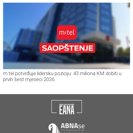
m:tel potvrđuje lidersku poziciju: 43 miliona KM dobiti u
prvih šest mjeseci 2026.