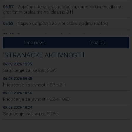
Pojačan intenzitet saobraćaja, duge kolone vozila na
06:57
graničnim prelazima na izlazu iz BiH
Najave događaja za 7. 8. 2026. godine (petak)
06:53
Borac minimalnom pobjedom stekao prednost protiv
22:45
Vitebska
fena.news
fena.biz
Bacačice kugle Bešlija i Baručija bez plasmana u finale
21:54
|
STRANAČKE AKTIVNOSTI
|
juniorskog SP-a
06.08.2026 12:35
Počeo memorijalni turnir 'Streetball Tomislavgrad 2026.
20:36
Saopćenje za javnost SDA
Branimir Mašić Bani'
06.08.2026 09:48
Priopćenje za javnost HSP-a BiH
Na Vilsonovom šetalištu u Sarajevu predstavljeno 50
20:26
luksuznih i sportskih automobila
05.08.2026 18:56
Priopćenje za javnost HDZ-a 1990
Announcement of events for Friday, 7 August 2026
20:01
05.08.2026 18:24
Saopćenje za javnost PDP-a
Drugi Festival bakri okupio mještane i posjetitelje kod
19:55
Livna