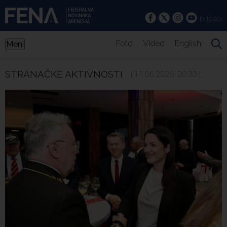
prijava
Foto
Video
English
Meni
STRANAČKE AKTIVNOSTI
| 11.06.2026. 20:33 |