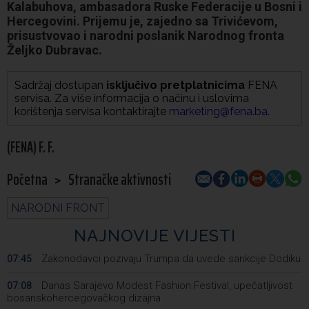
Kalabuhova, ambasadora Ruske Federacije u Bosni i
Hercegovini. Prijemu je, zajedno sa Trivićevom,
prisustvovao i narodni poslanik Narodnog fronta
Željko Dubravac.
Sadržaj dostupan
isključivo pretplatnicima
FENA
servisa. Za više informacija o načinu i uslovima
korištenja servisa kontaktirajte
marketing@fena.ba
.
(FENA) F. F.
Početna
>
Stranačke aktivnosti
NARODNI FRONT
NAJNOVIJE VIJESTI
Zakonodavci pozivaju Trumpa da uvede sankcije Dodiku
07:45
Danas Sarajevo Modest Fashion Festival, upečatljivost
07:08
bosanskohercegovačkog dizajna