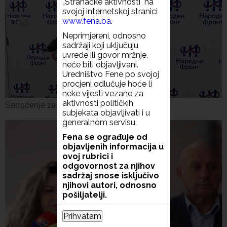
„Stranačke aktivnosti" na
svojoj internetskoj stranici
www.fena.ba
.
Neprimjereni, odnosno
sadržaji koji uključuju
uvrede ili govor mržnje,
neće biti objavljivani.
Uredništvo Fene po svojoj
procjeni odlučuje hoće li
neke vijesti vezane za
aktivnosti političkih
Saopćenje za javnost Narodnog fronta
subjekata objavljivati i u
generalnom servisu.
Fena se ograđuje od
objavljenih informacija u
ovoj rubrici i
odgovornost za njihov
sadržaj snose isključivo
njihovi autori, odnosno
pošiljatelji.
Prihvatam