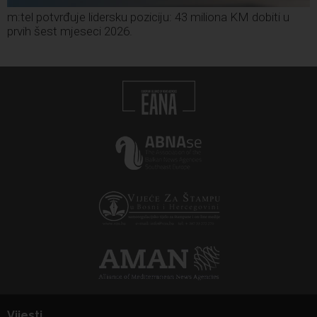
m:tel potvrđuje lidersku poziciju: 43 miliona KM dobiti u
prvih šest mjeseci 2026.
Vijesti