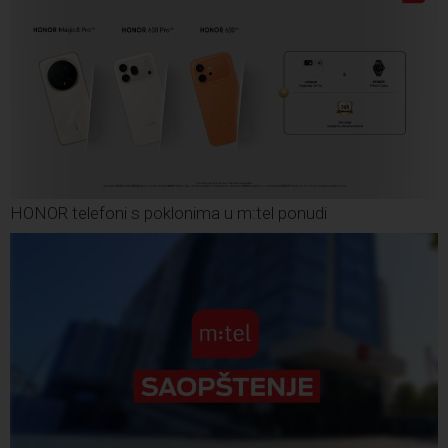
HONOR telefoni s poklonima u m:tel ponudi