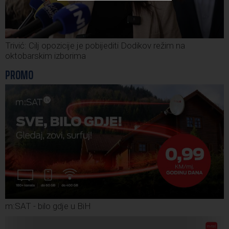
Trivić: Cilj opozicije je pobijediti Dodikov režim na
oktobarskim izborima
PROMO
m:SAT - bilo gdje u BiH