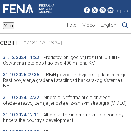
prijava
Foto
Video
English
Meni
CBBIH
| 07.08.2026. 18:34 |
31.12.2024 11:22
Predstavljeni godišnji rezultati CBBiH -
Ostvarena neto dobit gotovo 400 miliona KM
31.10.2025 09:35
CBBiH povodom Svjetskog dana štednje-
Rast povjerenja građana i stabilnosti bankarskog sistema u
BiH
31.10.2024 14:32
Alberola: Neformalni dio privrede
otežava razvoj zemlje jer ostaje izvan svih strategija (VIDEO)
31.10.2024 12:11
Alberola: The informal part of economy
hinders the country's development