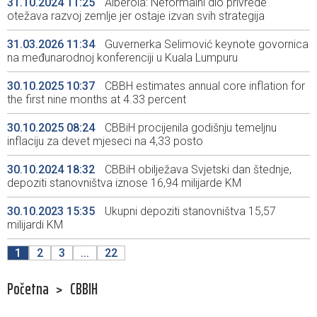
31.10.2024 11:25
Alberola: Neformalni dio privrede
otežava razvoj zemlje jer ostaje izvan svih strategija
31.03.2026 11:34
Guvernerka Selimović keynote govornica
na međunarodnoj konferenciji u Kuala Lumpuru
30.10.2025 10:37
CBBH estimates annual core inflation for
the first nine months at 4.33 percent
30.10.2025 08:24
CBBiH procijenila godišnju temeljnu
inflaciju za devet mjeseci na 4,33 posto
30.10.2024 18:32
CBBiH obilježava Svjetski dan štednje,
depoziti stanovništva iznose 16,94 milijarde KM
30.10.2023 15:35
Ukupni depoziti stanovništva 15,57
milijardi KM
1
2
3
...
22
Početna
>
CBBIH