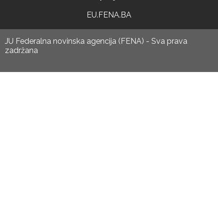
EU.FENA.BA
JU Federalna novinska agencija (FENA) - Sva prava
zadržana