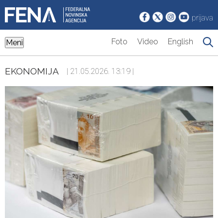
prijava
Foto
Video
English
Meni
EKONOMIJA
| 21.05.2026. 13:19 |