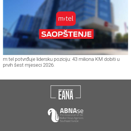
m:tel potvrđuje lidersku poziciju: 43 miliona KM dobiti u
prvih šest mjeseci 2026.