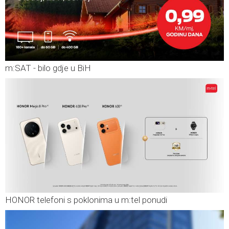
m:SAT - bilo gdje u BiH
HONOR telefoni s poklonima u m:tel ponudi