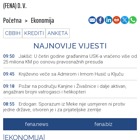
(FENA) D. V.
Početna
>
Ekonomija
CBBIH
KREDITI
ANKETA
NAJNOVIJE VIJESTI
Jakšić: U četiri godine građanima USK-a vraćeno više od
09:50
25 miliona KM po osnovu pravosnažnih presuda
Književno veče sa Admirom i Irmom Husić u Ključu
09:45
Požar na području Kanjine i Živašnice i dalje aktivan,
09:18
angažirani brojni vatrogasci i helikopteri
Erdogan: Sporazum iz Meke nije usmjeren ni protiv
08:55
jedne države, otvoren je i za prijateljske zemlje
Američki sud blokirao Trumpov plan izgradnje plesne
08:51
fena.news
fena.biz
dvorane u Bijeloj kući
|
EKONOMIJA
|
Danas sunčano, tokom dana umjeren porast noblake,
08:39