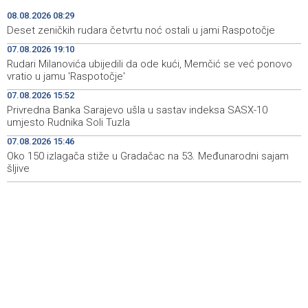
praćen pljuskovima i grmljavinom
08.08.2026 08:29
Deset zeničkih rudara četvrtu noć ostali u jami Raspotočje
Duge kolone vozila na graničnim prelazim na izlazu iz
08:34
07.08.2026 19:10
BiH
Rudari Milanovića ubijedili da ode kući, Memčić se već ponovo
vratio u jamu 'Raspotočje'
Deset zeničkih rudara četvrtu noć ostali u jami
08:29
Raspotočje
07.08.2026 15:52
Privredna Banka Sarajevo ušla u sastav indeksa SASX-10
Podrška najmlađima: U Mostaru podijeljeno 50 ruksaka
08:25
umjesto Rudnika Soli Tuzla
sa školskim priborom
07.08.2026 15:46
Oko 150 izlagača stiže u Gradačac na 53. Međunarodni sajam
Najave događaja za 8. 8. 2026. godine (subota)
08:25
šljive