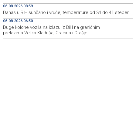
06.08.2026 08:59
Grad Novi Travnik prvi put izravno dobio sredstva
19:27
Danas u BiH sunčano i vruće, temperature od 34 do 41 stepen
Europske unije
06.08.2026 06:50
Duge kolone vozila na izlazu iz BiH na graničnim
Soreca says SEPA application marks important
19:16
milestone on BiH's EU path
prelazima Velika Kladuša, Gradina i Orašje