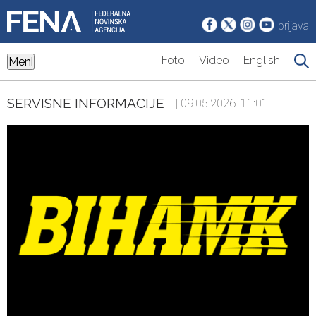
prijava
Foto
Video
English
Meni
SERVISNE INFORMACIJE
| 09.05.2026. 11:01 |