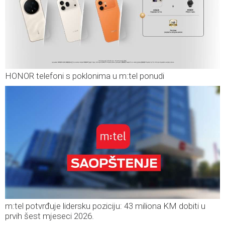
HONOR telefoni s poklonima u m:tel ponudi
m:tel potvrđuje lidersku poziciju: 43 miliona KM dobiti u
prvih šest mjeseci 2026.