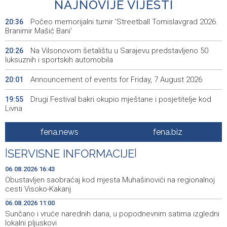
NAJNOVIJE VIJESTI
Počeo memorijalni turnir 'Streetball Tomislavgrad 2026.
20:36
Branimir Mašić Bani'
Na Vilsonovom šetalištu u Sarajevu predstavljeno 50
20:26
luksuznih i sportskih automobila
Announcement of events for Friday, 7 August 2026
20:01
Drugi Festival bakri okupio mještane i posjetitelje kod
19:55
Livna
Novi Travnik receives first direct EU funding for UNESCO
19:45
fena.news
fena.biz
heritage project
|
SERVISNE INFORMACIJE
|
Crishock: OHR maintains an open dialogue with all
19:33
political stakeholders in BiH
06.08.2026 16:43
Obustavljen saobraćaj kod mjesta Muhašinovići na regionalnoj
Velika nagrada Britanije ostaje u MotoGP kalendaru do
19:32
cesti Visoko-Kakanj
2028. godine
06.08.2026 11:00
Sunčano i vruće narednih dana, u popodnevnim satima izgledni
Španska krajnja ljevica i desnica ujedinjene protiv
19:29
lokalni pljuskovi
Maroka kao suorganizatora SP 2030.