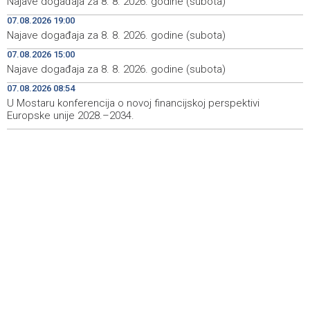
Najave događaja za 8. 8. 2026. godine (subota)
07.08.2026 19:00
Sarajevo Film Festival donosi poseban Program za
14:23
mlade u Tuzlu
Najave događaja za 8. 8. 2026. godine (subota)
07.08.2026 15:00
Najnovija ostvarenja velikih svjetskih autora u programu
14:11
Najave događaja za 8. 8. 2026. godine (subota)
Summer Screen SFF-a
07.08.2026 08:54
Izraelska vojska nastavlja napade na jugu Libana uprkos
14:05
U Mostaru konferencija o novoj financijskoj perspektivi
prekidu vatre i pregovorima
Europske unije 2028.–2034.
Izraelske snage izvršile raciju u gradu na Zapadnoj obali
14:01