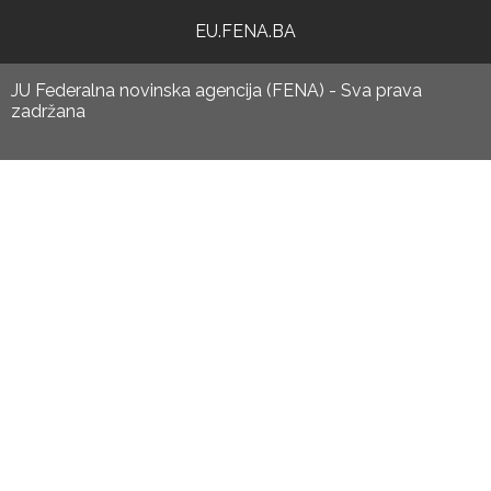
EU.FENA.BA
JU Federalna novinska agencija (FENA) - Sva prava
zadržana