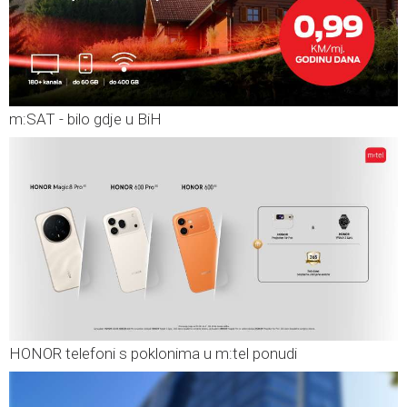
m:SAT - bilo gdje u BiH
HONOR telefoni s poklonima u m:tel ponudi