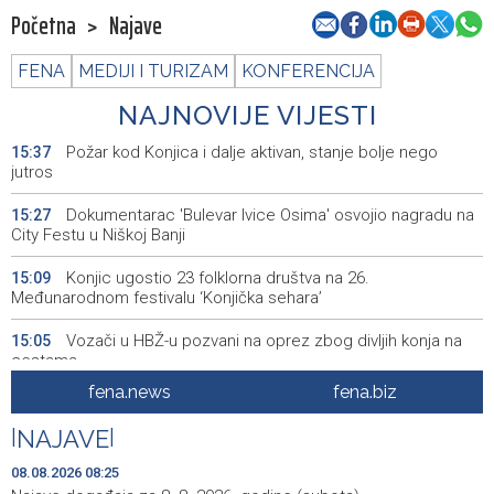
Početna
>
Najave
FENA
MEDIJI I TURIZAM
KONFERENCIJA
NAJNOVIJE VIJESTI
Požar kod Konjica i dalje aktivan, stanje bolje nego
15:37
jutros
Dokumentarac 'Bulevar Ivice Osima' osvojio nagradu na
15:27
City Festu u Niškoj Banji
Konjic ugostio 23 folklorna društva na 26.
15:09
Međunarodnom festivalu ‘Konjička sehara’
Vozači u HBŽ-u pozvani na oprez zbog divljih konja na
15:05
cestama
fena.news
fena.biz
Bh. Muay Thai reprezentacija na Svjetskom prvenstvu u
14:49
najbrojnijem sastavu do sada (VIDEO)
|
NAJAVE
|
Sutra sunčano, dnevna temperatura od 27 do 33, na
14:30
08.08.2026 08:25
jugu do 39 stepeni