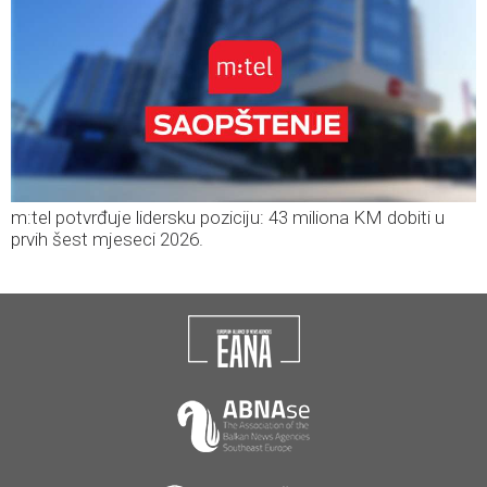
m:tel potvrđuje lidersku poziciju: 43 miliona KM dobiti u
prvih šest mjeseci 2026.