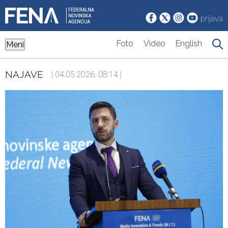
prijava
Foto
Video
English
Meni
NAJAVE
| 04.05.2026. 08:14 |