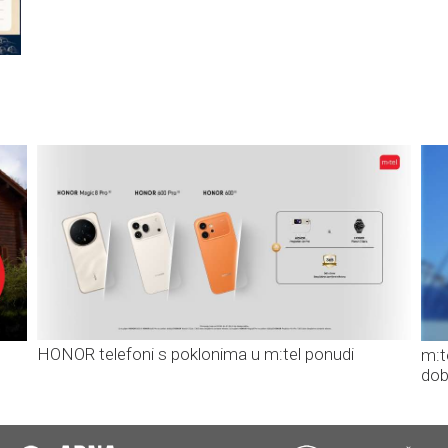
HONOR telefoni s poklonima u m:tel ponudi
m:t
dob