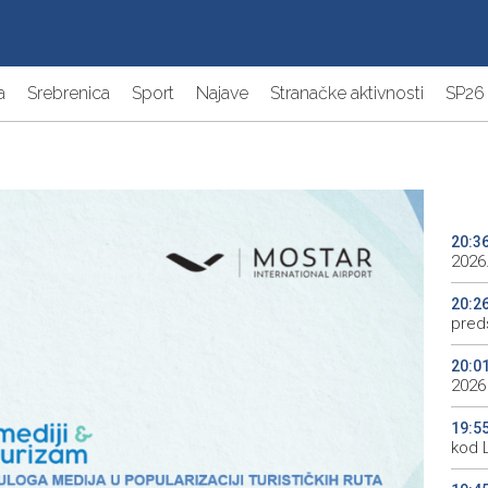
a
Srebrenica
Sport
Najave
Stranačke aktivnosti
SP26
20:3
2026.
20:2
preds
20:0
2026
19:5
kod 