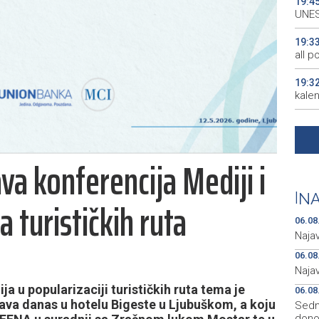
19:4
UNES
19:3
all p
19:3
kale
19:2
Maro
a konferencija Mediji i
19:2
Euro
|
NA
a turističkih ruta
19:1
mile
06.08
Naja
06.08
Naja
a u popularizaciji turističkih ruta tema je
06.08
žava danas u hotelu Bigeste u Ljubuškom, a koju
Sedmo
donos