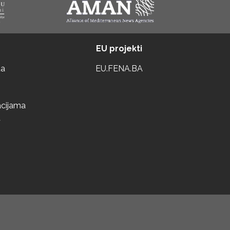
EU projekti
ta
EU.FENA.BA
acijama
a