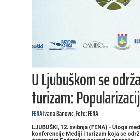
U Ljubuškom se održav
turizam: Popularizacij
FENA
Ivana Banovic, Foto: FENA
LJUBUŠKI, 12. svibnja (FENA) - Uloga medij
konferencije Mediji i turizam koja se odr