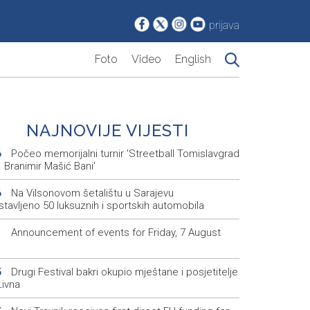
prijava
Foto
Video
English
NAJNOVIJE VIJESTI
Počeo memorijalni turnir 'Streetball Tomislavgrad
6
 Branimir Mašić Bani'
Na Vilsonovom šetalištu u Sarajevu
6
tavljeno 50 luksuznih i sportskih automobila
Announcement of events for Friday, 7 August
1
Drugi Festival bakri okupio mještane i posjetitelje
5
Livna