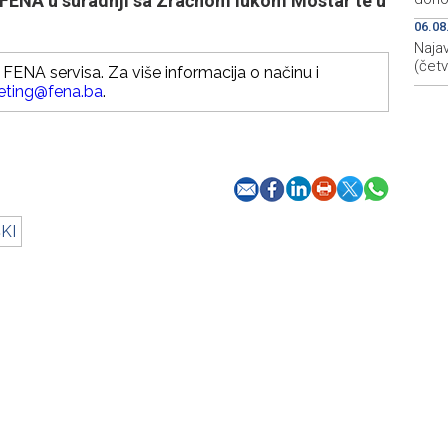
 FENA u suradnji sa Zračnom lukom Mostar te u
06.08
Najav
(četv
FENA servisa. Za više informacija o načinu i
eting@fena.ba
.
KI