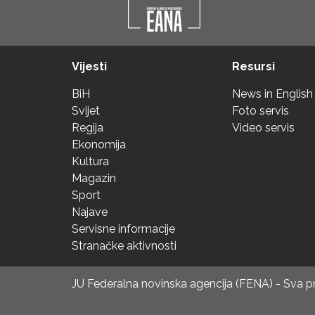
Vijesti
Resursi
BiH
News in English
Svijet
Foto servis
Regija
Video servis
Ekonomija
Kultura
Magazin
Sport
Najave
Servisne informacije
Stranačke aktivnosti
JU Federalna novinska agencija (FENA) - Sva 