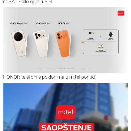
m:SAT - bilo gdje u BiH
HONOR telefoni s poklonima u m:tel ponudi