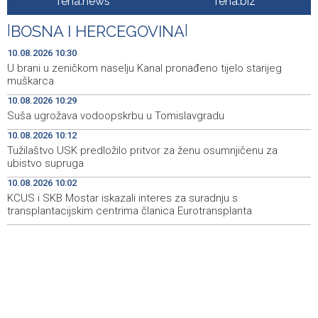
fena.news
fena.biz
za ubistvo supruga
|
BOSNA I HERCEGOVINA
|
Saopćenje za javnost PSS
10:08
10.08.2026 10:30
KCUS i SKB Mostar iskazali interes za suradnju s
10:02
U brani u zeničkom naselju Kanal pronađeno tijelo starijeg
transplantacijskim centrima članica Eurotransplanta
muškarca
10.08.2026 10:29
Izdato narandžasto upozorenje zbog visoke
09:51
Suša ugrožava vodoopskrbu u Tomislavgradu
temperature zraka
10.08.2026 10:12
Šesta 'Maslenicijada' u Arapuši okupila ljubitelje
09:34
Tužilaštvo USK predložilo pritvor za ženu osumnjičenu za
tradicionalne kuhinje
ubistvo supruga
10.08.2026 10:02
Nakon deset godina u Njemačkoj vratio se u Livno:
09:30
"Puno je lakše kada imaš obitelj uz sebe"
KCUS i SKB Mostar iskazali interes za suradnju s
transplantacijskim centrima članica Eurotransplanta