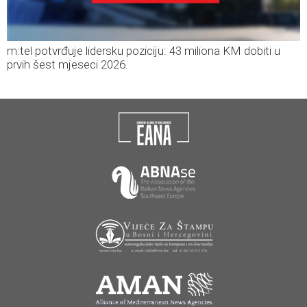
m:tel potvrđuje lidersku poziciju: 43 miliona KM dobiti u
prvih šest mjeseci 2026.