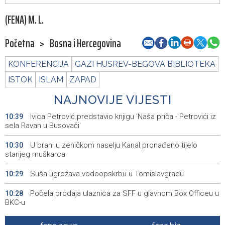
(FENA) M. L.
Početna
>
Bosna i Hercegovina
KONFERENCIJA
GAZI HUSREV-BEGOVA BIBLIOTEKA
ISTOK
ISLAM
ZAPAD
NAJNOVIJE VIJESTI
Ivica Petrović predstavio knjigu 'Naša priča - Petrovići iz
10:39
sela Ravan u Busovači'
U brani u zeničkom naselju Kanal pronađeno tijelo
10:30
starijeg muškarca
Suša ugrožava vodoopskrbu u Tomislavgradu
10:29
Počela prodaja ulaznica za SFF u glavnom Box Officeu u
10:28
BKC-u
Tužilaštvo USK predložilo pritvor za ženu osumnjičenu
10:12