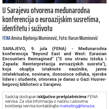
U Sarajevu otvorena međunarodna
konferencija o euroazijskim susretima,
identitetu i suživotu
FENA
Amina Bijelonja Muminović, Foto: Harun Muminović
SARAJEVO, 9. jula (FENA) - Međunarodna
konferencija "Beyond East and West: Eurasian
Encounters Reimagined" ("S onu stranu Istoka i
Zapada: Reinterpretacija evroazijskih susreta"),
koja okuplja istaknute naučnike, javne
intelektualce, novinare, donosioce odluka, vjerske
lidere i studente, otvorena je danas u Gazi Husrev-
begovoj biblioteci u Sarajevu.
Sadržaj dostupan
isključivo pretplatnicima
FENA
servisa. Za više informacija o načinu i uslovima
korištenja servisa kontaktirajte
marketing@fena.ba
.