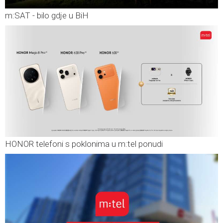
m:SAT - bilo gdje u BiH
HONOR telefoni s poklonima u m:tel ponudi