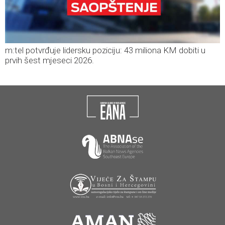
m:tel potvrđuje lidersku poziciju: 43 miliona KM dobiti u
prvih šest mjeseci 2026.