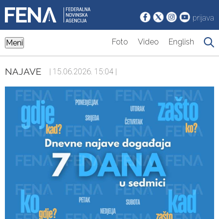
prijava
Foto
Video
English
Meni
NAJAVE
| 15.06.2026. 15:04 |