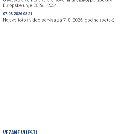
U Mostaru konferencija o novoj financijskoj perspektivi
Sarajevo Film Festival presents Kinoscope and
19:03
Europske unije 2028.–2034.
Kinoscope Surreal programs
07.08.2026 08:21
Najave foto i video servisa za 7. 8. 2026. godine (petak)
Najave događaja za 8. 8. 2026. godine (subota)
19:00
VEZANE VIJESTI