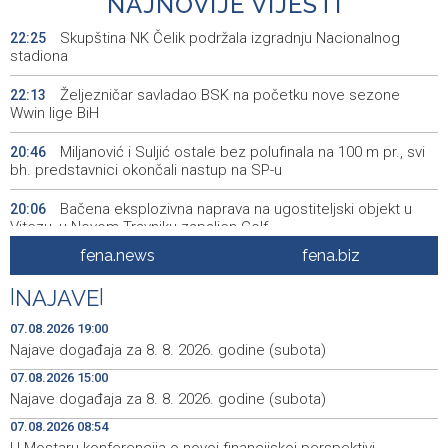
NAJNOVIJE VIJESTI
Skupština NK Čelik podržala izgradnju Nacionalnog
22:25
stadiona
Željezničar savladao BSK na početku nove sezone
22:13
Wwin lige BiH
Miljanović i Suljić ostale bez polufinala na 100 m pr., svi
20:46
bh. predstavnici okončali nastup na SP-u
Bačena eksplozivna naprava na ugostiteljski objekt u
20:06
Vitezu, u Novom Travniku zapaljen Golf
fena.news
fena.biz
Galerija ULUPUBiH otvara novu izlagačku sezonu,
20:01
predstavlja novi izlagački program
|
NAJAVE
|
Faris Dževahirić novi nogometaš Veleža
19:44
07.08.2026 19:00
Najave događaja za 8. 8. 2026. godine (subota)
Announcement of events for Saturday, 8 August 2026
19:21
07.08.2026 15:00
Najave događaja za 8. 8. 2026. godine (subota)
Rudari Milanovića ubijedili da ode kući, Memčić se već
19:10
ponovo vratio u jamu 'Raspotočje'
07.08.2026 08:54