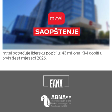
m:tel potvrđuje lidersku poziciju: 43 miliona KM dobiti u
prvih šest mjeseci 2026.