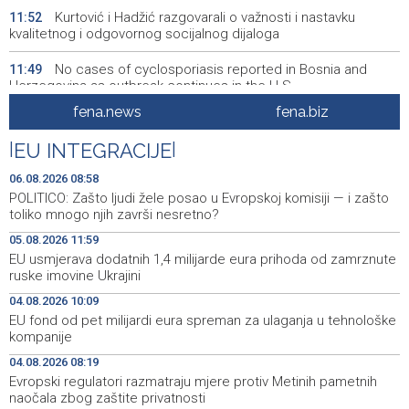
Kurtović i Hadžić razgovarali o važnosti i nastavku
11:52
kvalitetnog i odgovornog socijalnog dijaloga
No cases of cyclosporiasis reported in Bosnia and
11:49
Herzegovina as outbreak continues in the U.S.
fena.news
fena.biz
OSCE: Ruska Federacija nastavlja kršiti međunarodne
11:49
obaveze na zabrinjavajući način
|
EU INTEGRACIJE
|
Ministarstvo civilnih poslova BiH unaprijedilo sustav
11:42
06.08.2026 08:58
registracije sportskih organizacija
POLITICO: Zašto ljudi žele posao u Evropskoj komisiji — i zašto
toliko mnogo njih završi nesretno?
Najmanje 21 osoba je umrla u Južnoj Koreji u toplotnom
11:38
05.08.2026 11:59
talasu
EU usmjerava dodatnih 1,4 milijarde eura prihoda od zamrznute
ruske imovine Ukrajini
Central Bank of Bosnia and Herzegovina officially
11:34
applies for SEPA membership
04.08.2026 10:09
EU fond od pet milijardi eura spreman za ulaganja u tehnološke
Forto: Profesionalni vozači ne mogu više čekati –
11:25
kompanije
Evropskoj komisiji ponudili smo provodivo rješenje
04.08.2026 08:19
Evropski regulatori razmatraju mjere protiv Metinih pametnih
Misija OSCE u BiH - Novinari moraju imati mogućnost da
11:20
svoj posao obavljaju slobodno i sigurno
naočala zbog zaštite privatnosti