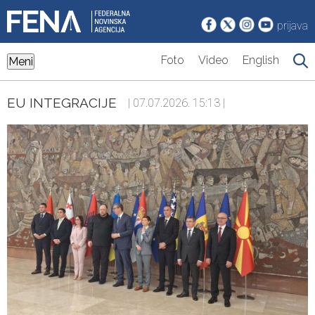
prijava
Foto
Video
English
Meni
EU INTEGRACIJE
| 07.07.2026. 15:13 |