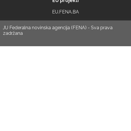
EU projekti
EU.FENA.BA
JU Federalna novinska agencija (FENA) - Sva prava
zadržana