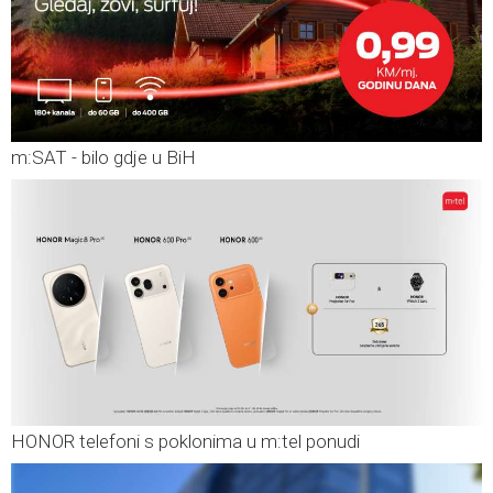
m:SAT - bilo gdje u BiH
HONOR telefoni s poklonima u m:tel ponudi