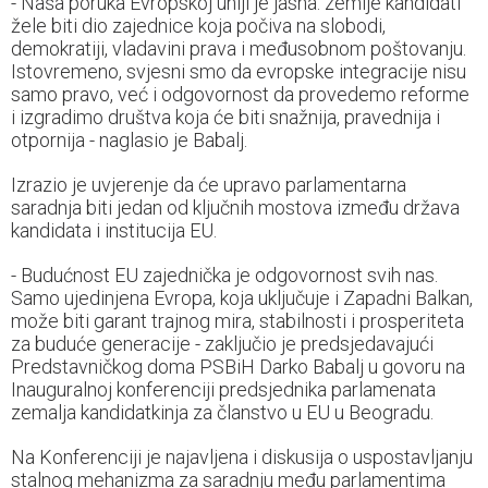
- Naša poruka Evropskoj uniji je jasna: zemlje kandidati
žele biti dio zajednice koja počiva na slobodi,
demokratiji, vladavini prava i međusobnom poštovanju.
Istovremeno, svjesni smo da evropske integracije nisu
samo pravo, već i odgovornost da provedemo reforme
i izgradimo društva koja će biti snažnija, pravednija i
otpornija - naglasio je Babalj.
Izrazio je uvjerenje da će upravo parlamentarna
saradnja biti jedan od ključnih mostova između država
kandidata i institucija EU.
- Budućnost EU zajednička je odgovornost svih nas.
Samo ujedinjena Evropa, koja uključuje i Zapadni Balkan,
može biti garant trajnog mira, stabilnosti i prosperiteta
za buduće generacije - zaključio je predsjedavajući
Predstavničkog doma PSBiH Darko Babalj u govoru na
Inauguralnoj konferenciji predsjednika parlamenata
zemalja kandidatkinja za članstvo u EU u Beogradu.
Na Konferenciji je najavljena i diskusija o uspostavljanju
stalnog mehanizma za saradnju među parlamentima