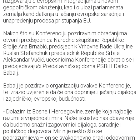
razgovaraju o evropskim integracijama u novom
geopolitičkom okruženju, kao i o ulozi parlamenata
zemalja kandidatkinja u jačanju evropske saradnje i
unapređenju procesa pristupanja EU.
Nakon što su Konferenciju pozdravnim obraćanjima
otvorili predsjednica Narodne skupštine Republike
Srbije Ana Brnabić, predsjednik Vrhovne Rade Ukrajine
Ruslan Stefanchuk i predsjednik Republike Srbije
Aleksandar Vučić, učesnicima Konferencije obratio se i
predsjedavajući Predstavničkog doma PSBiH Darko
Babalj.
Babalj je pozdravio organizaciju ovakve Konferencije,
te izrazio uvjerenje da će ona doprinijeti jačanju dijaloga
i zajedničkoj evropskoj budućnosti.
- Dolazim iz Bosne i Hercegovine, zemlje koja najbolje
razumije vrijednosti mira. Naše iskustvo nas obavezuje
da budemo snažni zagovornici dijaloga, saradnje i
političkog dogovora. Mir nije nešto što se
podrazumijeva – on se svakodnevno gradi odgovornim