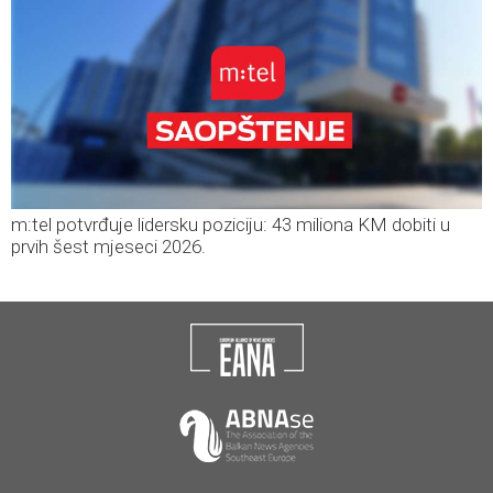
m:tel potvrđuje lidersku poziciju: 43 miliona KM dobiti u
prvih šest mjeseci 2026.