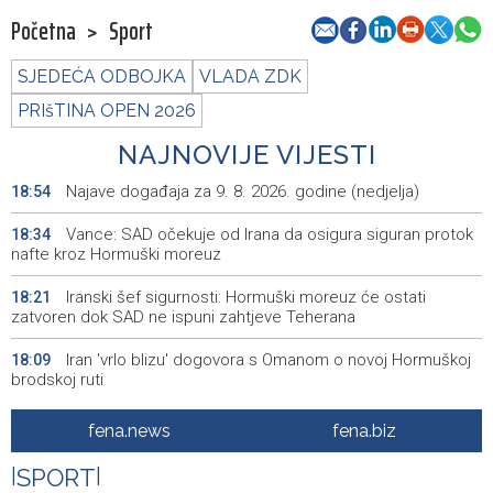
Početna
>
Sport
SJEDEĆA ODBOJKA
VLADA ZDK
PRIšTINA OPEN 2026
NAJNOVIJE VIJESTI
Najave događaja za 9. 8. 2026. godine (nedjelja)
18:54
Vance: SAD očekuje od Irana da osigura siguran protok
18:34
nafte kroz Hormuški moreuz
Iranski šef sigurnosti: Hormuški moreuz će ostati
18:21
zatvoren dok SAD ne ispuni zahtjeve Teherana
Iran 'vrlo blizu' dogovora s Omanom o novoj Hormuškoj
18:09
brodskoj ruti
Koncertom Marije Šerifović večeras se zatvara
18:05
fena.news
fena.biz
manifestacija 'Dani dijaspore Travnik 2026'
|
SPORT
|
Kod mosta Brčko - Gunja pronađene kosti, vještaci
17:26