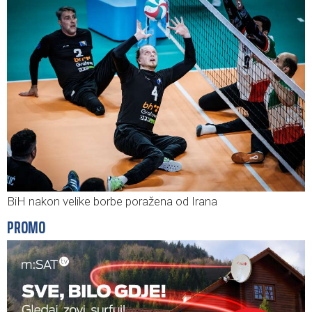
BiH nakon velike borbe poražena od Irana
PROMO