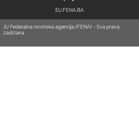
EU.FENA.BA
JU Federalna novinska agencija (FENA) - Sva prava
zadržana