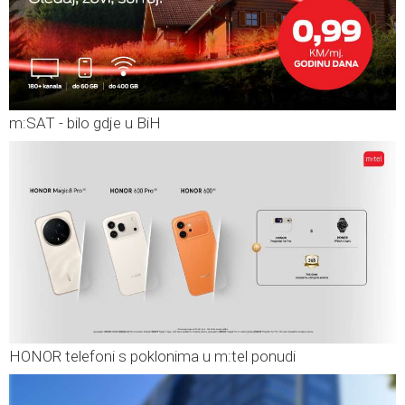
m:SAT - bilo gdje u BiH
HONOR telefoni s poklonima u m:tel ponudi