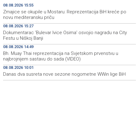
sudske medicine utvrđuju porijeklo
08.08.2026 15:55
Zmajice se okupile u Mostaru: Reprezentacija BiH kreće po
'Pekijada' u Varešu okupila 37 ekipa iz četiri države
17:15
novu mediteransku priču
regiona
08.08.2026 15:27
Dokumentarac 'Bulevar Ivice Osima' osvojio nagradu na City
U rijeci Krivaji kod Zavidovića utopio se muškarac
16:55
Festu u Niškoj Banji
Otvorena džamija u Milatkovićima kod Čajniča
16:08
08.08.2026 14:49
Bh. Muay Thai reprezentacija na Svjetskom prvenstvu u
Zmajice se okupile u Mostaru: Reprezentacija BiH kreće
15:55
najbrojnijem sastavu do sada (VIDEO)
po novu mediteransku priču
08.08.2026 10:01
Danas dva susreta nove sezone nogometne WWin lige BiH