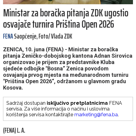
Ministar za boračka pitanja ZDK ugostio
osvajače turnira Priština Open 2026
FENA
Saopćenje, Foto/ Vlada ZDK
ZENICA, 10. juna (FENA) - Ministar za boračka
pitanja Zeničko-dobojskog kantona Adnan Sirovica
organizovao je prijem za predstavnike Kluba
sjedeće odbojke "Bosna“ Zenica povodom
osvajanja prvog mjesta na međunarodnom turniru
"Priština Open 2026“, održanom u glavnom gradu
Kosova.
Sadržaj dostupan
isključivo pretplatnicima
FENA
servisa. Za više informacija o načinu i uslovima
korištenja servisa kontaktirajte
marketing@fena.ba
.
(FENA) L. A.