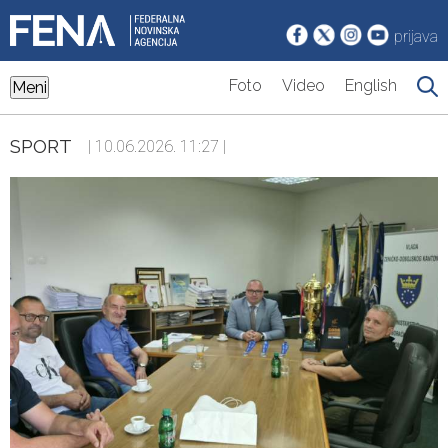
prijava
Foto
Video
English
Meni
SPORT
| 10.06.2026. 11:27 |