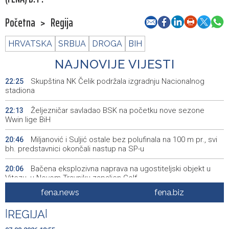
Početna
>
Regija
HRVATSKA
SRBIJA
DROGA
BIH
NAJNOVIJE VIJESTI
Skupština NK Čelik podržala izgradnju Nacionalnog
22:25
stadiona
Željezničar savladao BSK na početku nove sezone
22:13
Wwin lige BiH
Miljanović i Suljić ostale bez polufinala na 100 m pr., svi
20:46
bh. predstavnici okončali nastup na SP-u
Bačena eksplozivna naprava na ugostiteljski objekt u
20:06
Vitezu, u Novom Travniku zapaljen Golf
fena.news
fena.biz
Galerija ULUPUBiH otvara novu izlagačku sezonu,
20:01
predstavlja novi izlagački program
|
REGIJA
|
Faris Dževahirić novi nogometaš Veleža
19:44