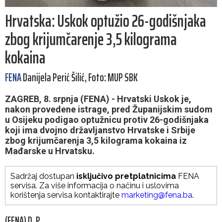
Hrvatska: Uskok optužio 26-godišnjaka
zbog krijumčarenje 3,5 kilograma
kokaina
FENA
Danijela Perić Šilić, Foto: MUP SBK
ZAGREB, 8. srpnja (FENA) - Hrvatski Uskok je,
nakon provedene istrage, pred Županijskim sudom
u Osijeku podigao optužnicu protiv 26-godišnjaka
koji ima dvojno državljanstvo Hrvatske i Srbije
zbog krijumčarenja 3,5 kilograma kokaina iz
Mađarske u Hrvatsku.
Sadržaj dostupan
isključivo pretplatnicima
FENA
servisa. Za više informacija o načinu i uslovima
korištenja servisa kontaktirajte
marketing@fena.ba
.
(FENA) D. P.