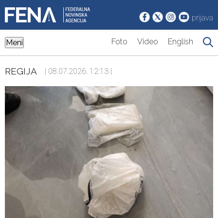
prijava
Foto
Video
English
Meni
REGIJA
| 08.07.2026. 12:13 |