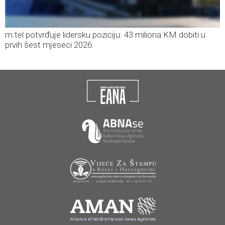
m:tel potvrđuje lidersku poziciju: 43 miliona KM dobiti u
prvih šest mjeseci 2026.