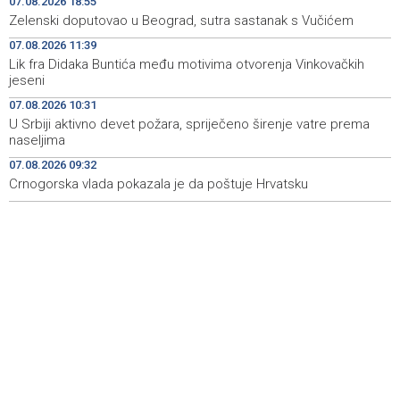
07.08.2026 18:55
Zelenski doputovao u Beograd, sutra sastanak s Vučićem
Announcement of events for Saturday, 8 August 2026
19:21
07.08.2026 11:39
Lik fra Didaka Buntića među motivima otvorenja Vinkovačkih
Rudari Milanovića ubijedili da ode kući, Memčić se već
19:10
jeseni
ponovo vratio u jamu 'Raspotočje'
07.08.2026 10:31
Sarajevo Film Festival presents Kinoscope and
19:03
U Srbiji aktivno devet požara, spriječeno širenje vatre prema
Kinoscope Surreal programs
naseljima
07.08.2026 09:32
Najave događaja za 8. 8. 2026. godine (subota)
19:00
Crnogorska vlada pokazala je da poštuje Hrvatsku