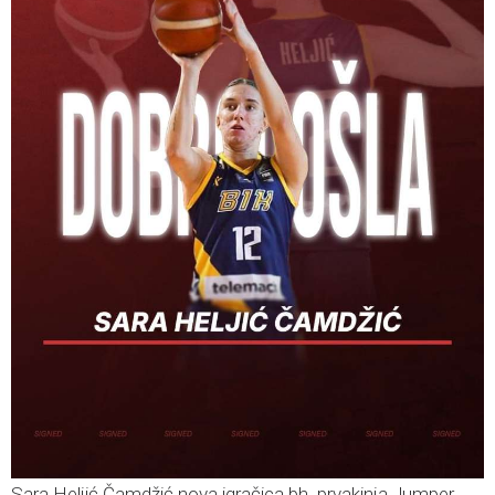
Sara Heljić Čamdžić nova igračica bh. prvakinja Jumper