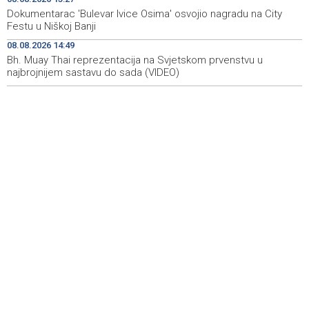
Dokumentarac 'Bulevar Ivice Osima' osvojio nagradu na City
U Stupama održan prvi „Gastro Livno“: Više od 20 jela
09:09
Festu u Niškoj Banji
predstavilo raznolikost livanjske gastronomije
08.08.2026 14:49
Bh. Muay Thai reprezentacija na Svjetskom prvenstvu u
Pretežno sunčano jutro u BiH, u Mostaru 29 stepeni
09:05
najbrojnijem sastavu do sada (VIDEO)