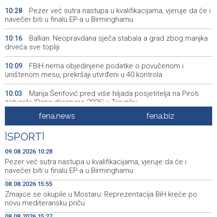
Pezer već sutra nastupa u kvalifikacijama, vjeruje da će i
10:28
navečer biti u finalu EP-a u Birminghamu
Ballian: Neopravdana sječa stabala a grad zbog manjka
10:16
drveća sve topliji
FBiH nema objedinjene podatke o povučenom i
10:09
uništenom mesu, prekršaji utvrđeni u 40 kontrola
Marija Šerifović pred više hiljada posjetitelja na Piroti
10:03
zatvorila 'Dane dijaspore 2026' u Travniku
fena.news
fena.biz
Kušljugić: Sprječavanje dehidracije i pregrijavanja ključni
09:28
za očuvanje zdravlja srca tokom vrućina
|
SPORT
|
U jami 'Raspotočje' petu noć prenoćilo devet zeničkih
09:27
09.08.2026 10:28
rudara
Pezer već sutra nastupa u kvalifikacijama, vjeruje da će i
navečer biti u finalu EP-a u Birminghamu
Gosti iz regiona okupirali Jahorinu, mnogi zbog popusta
09:20
08.08.2026 15:55
umjesto mora izabrali planinu
Zmajice se okupile u Mostaru: Reprezentacija BiH kreće po
novu mediteransku priču
Požar kod Konjica lokaliziran, vatrogasci i dalje na
09:17
terenu
08.08.2026 15:27