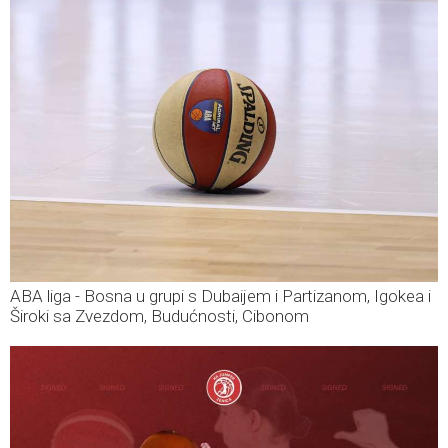
ABA liga - Bosna u grupi s Dubaijem i Partizanom, Igokea i
Široki sa Zvezdom, Budućnosti, Cibonom