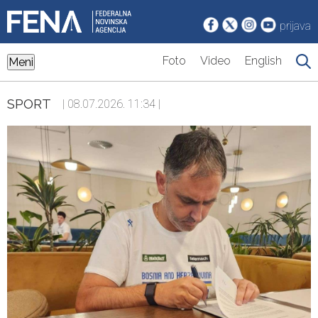
prijava
Foto
Video
English
Meni
SPORT
| 08.07.2026. 11:34 |