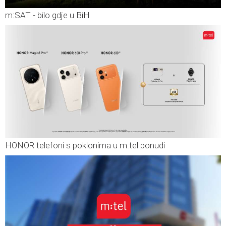
m:SAT - bilo gdje u BiH
HONOR telefoni s poklonima u m:tel ponudi