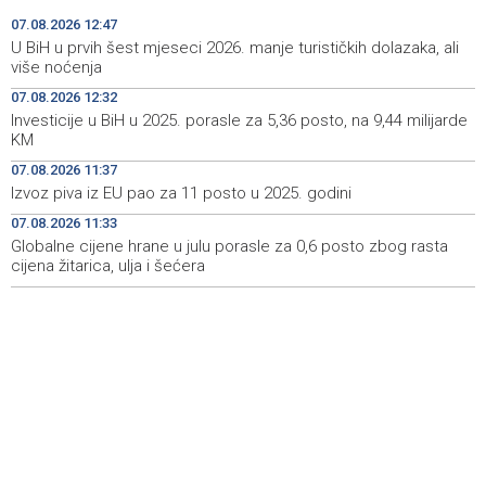
ekosustav Hutova blata
07.08.2026 12:47
U BiH u prvih šest mjeseci 2026. manje turističkih dolazaka, ali
Public transportation changes in Sarajevo today due to
12:23
više noćenja
football match at Grbavica Stadium
07.08.2026 12:32
Investicije u BiH u 2025. porasle za 5,36 posto, na 9,44 milijarde
Brodski promet kroz Hormuški moreuz i dalje je ozbiljno
12:17
KM
poremećen
07.08.2026 11:37
Multiple fires reported in West Herzegovina Canton,
12:16
Izvoz piva iz EU pao za 11 posto u 2025. godini
more than 27,000 square meters burned in Grude
07.08.2026 11:33
Globalne cijene hrane u julu porasle za 0,6 posto zbog rasta
Best Photo contest to capture memorable moments of
12:13
the 32nd Sarajevo Film Festival
cijena žitarica, ulja i šećera