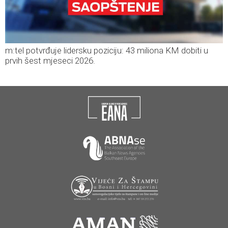
m:tel potvrđuje lidersku poziciju: 43 miliona KM dobiti u
prvih šest mjeseci 2026.