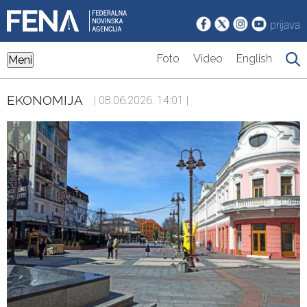
prijava
Foto
Video
English
Meni
EKONOMIJA
| 08.06.2026. 14:01 |