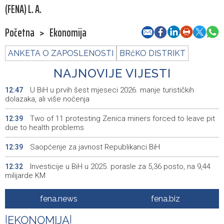
(FENA) L. A.
Početna
>
Ekonomija
ANKETA O ZAPOSLENOSTI
BRčKO DISTRIKT
NAJNOVIJE VIJESTI
U BiH u prvih šest mjeseci 2026. manje turističkih
12:47
dolazaka, ali više noćenja
Two of 11 protesting Zenica miners forced to leave pit
12:39
due to health problems
Saopćenje za javnost Republikanci BiH
12:39
Investicije u BiH u 2025. porasle za 5,36 posto, na 9,44
12:32
milijarde KM
Dvojici rudara pozlilo u jami Raspotočje, jedan prebačen
12:30
fena.news
fena.biz
u bolnicu
|
EKONOMIJA
|
Rozić: Dugotrajne suše i niski vodostaji ugrožavaju
12:25