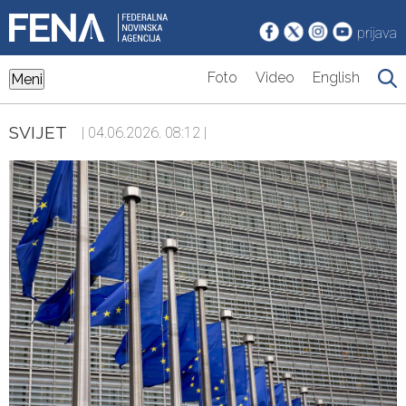
prijava
Foto
Video
English
Meni
SVIJET
| 04.06.2026. 08:12 |