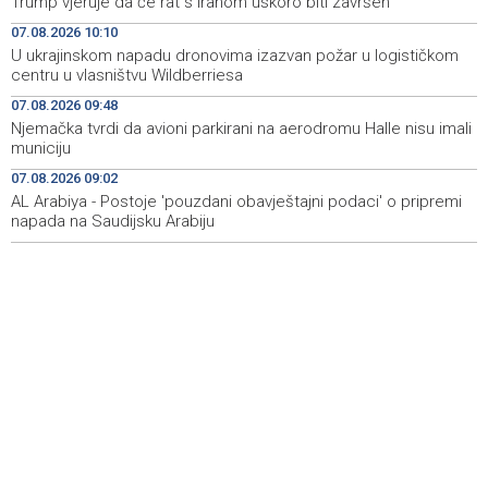
Trump vjeruje da će rat s Iranom uskoro biti završen
BiH's EU path
07.08.2026 10:10
U ukrajinskom napadu dronovima izazvan požar u logističkom
Wildfire near Konjic remains active as firefighters
09:56
centru u vlasništvu Wildberriesa
defend homes
07.08.2026 09:48
Juli donio rast turističkog prometa u KS - Više od 112
09:53
Njemačka tvrdi da avioni parkirani na aerodromu Halle nisu imali
hiljada gostiju i 241 hiljada noćenja
municiju
07.08.2026 09:02
Njemačka tvrdi da avioni parkirani na aerodromu Halle
09:48
nisu imali municiju
AL Arabiya - Postoje 'pouzdani obavještajni podaci' o pripremi
napada na Saudijsku Arabiju