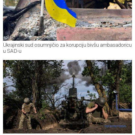
Ukrajinski sud osumnjičio za korupciju bivšu ambasadoricu
u SAD-u