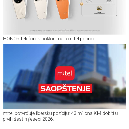
HONOR telefoni s poklonima u m:tel ponudi
m:tel potvrđuje lidersku poziciju: 43 miliona KM dobiti u
prvih šest mjeseci 2026.