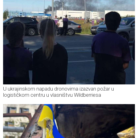
U ukrajinskom napadu dronovima izazvan požar u
logističkom centru u vlasništvu Wildberriesa