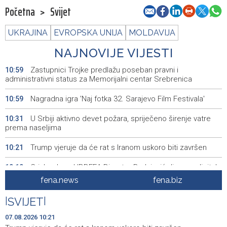
Početna
>
Svijet
UKRAJINA
EVROPSKA UNIJA
MOLDAVIJA
NAJNOVIJE VIJESTI
Zastupnici Trojke predlažu poseban pravni i
10:59
administrativni status za Memorijalni centar Srebrenica
Nagradna igra 'Naj fotka 32. Sarajevo Film Festivala'
10:59
U Srbiji aktivno devet požara, spriječeno širenje vatre
10:31
prema naseljima
Trump vjeruje da će rat s Iranom uskoro biti završen
10:21
Crishock and IDDEEA Director Badnjević discuss digital
10:10
transformation and upcoming elections
fena.news
fena.biz
U ukrajinskom napadu dronovima izazvan požar u
10:10
|
SVIJET
|
logističkom centru u vlasništvu Wildberriesa
07.08.2026 10:21
Kajganić and Irish Ambassador discuss rule of law and
10:02