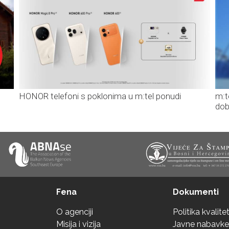
HONOR telefoni s poklonima u m:tel ponudi
m:t
dob
Fena
Dokumenti
O agenciji
Politika kvalite
Misija i vizija
Javne nabavke