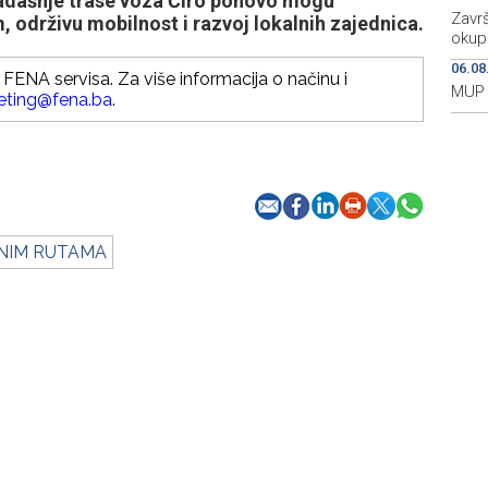
kadašnje trase voza Ćiro ponovo mogu
Završ
, održivu mobilnost i razvoj lokalnih zajednica.
okupi
06.08
FENA servisa. Za više informacija o načinu i
MUP 
eting@fena.ba
.
NIM RUTAMA