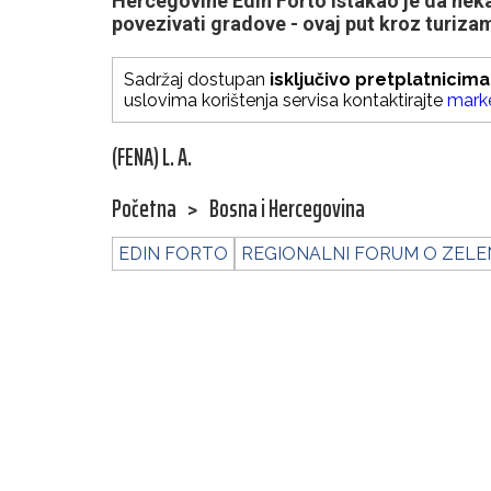
Hercegovine Edin Forto istakao je da ne
povezivati gradove - ovaj put kroz turizam
Sadržaj dostupan
isključivo pretplatnicima
uslovima korištenja servisa kontaktirajte
mark
(FENA) L. A.
Početna
>
Bosna i Hercegovina
EDIN FORTO
REGIONALNI FORUM O ZELE