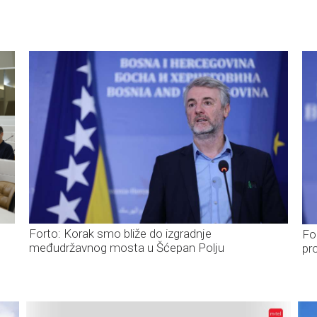
Forto: Korak smo bliže do izgradnje
For
međudržavnog mosta u Šćepan Polju
pr