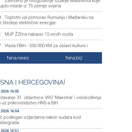
Završeno je ovogodišnje izdanje Mladifesta koje
1
upilo mlade iz 73 zemlje svijeta
Toplotni val primorao Rumuniju i Mađarsku na
8
 štednje električne energije
MUP ŽZH-a nabavio 15 novih vozila
3
Vlada FBiH - 530.000 KM za oblast kulture i
7
a, te vjerske institucije
fena.news
fena.biz
ISPRAVKA - Vlada USK usvojila programe vrijedne
5
miliona KM za infrastrukturu, privredu i mlade
Foruma brčanske dijaspore u znaku globalnog
9
SNA I HERCEGOVINA
|
tva
.2026 16:05
ežavanje 31. obljetnice VRO 'Maestral' i oslobođenja
 uz pokroviteljstvo HNS-a BiH
.2026 16:04
č podlegao ozljedama nakon sudara kod
slavgrada
.2026 15:51