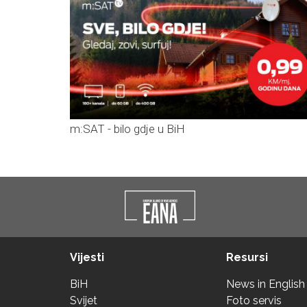
m:SAT - bilo gdje u BiH
Vijesti
Resursi
BiH
News in English
Svijet
Foto servis