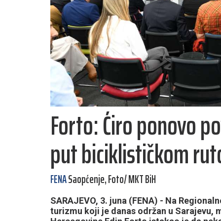
Forto: Ćiro ponovo po
put biciklističkom ru
FENA
Saopćenje, Foto/ MKT BiH
SARAJEVO, 3. juna (FENA) - Na Regionaln
turizmu koji je danas održan u Sarajevu, 