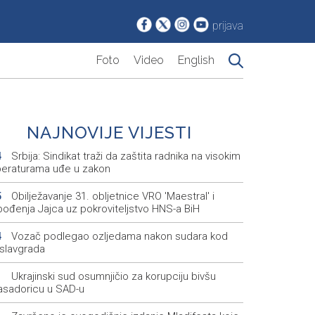
prijava
Foto
Video
English
NAJNOVIJE VIJESTI
Srbija: Sindikat traži da zaštita radnika na visokim
4
eraturama uđe u zakon
Obilježavanje 31. obljetnice VRO 'Maestral' i
5
bođenja Jajca uz pokroviteljstvo HNS-a BiH
Vozač podlegao ozljedama nakon sudara kod
4
slavgrada
Ukrajinski sud osumnjičio za korupciju bivšu
1
sadoricu u SAD-u