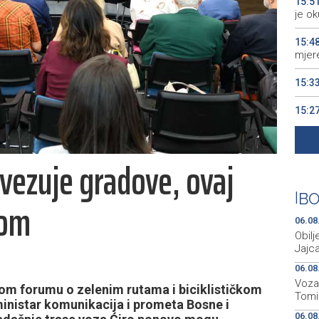
15:5
je ok
15:4
mjere
15:3
15:2
sport
15:2
vezuje gradove, ovaj
više 
15:1
|
BO
tom
iskus
06.08
Obilj
Jajca
06.08
Voza
om forumu o zelenim rutama i biciklističkom
Tomi
ministar komunikacija i prometa Bosne i
06.08