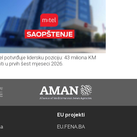
el potvrđuje lidersku poziciju: 43 miliona KM
iti u prvih šest mjeseci 2026.
EU projekti
ta
EU.FENA.BA