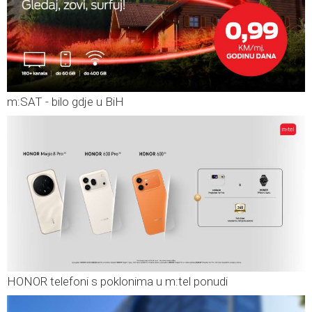
m:SAT - bilo gdje u BiH
HONOR telefoni s poklonima u m:tel ponudi