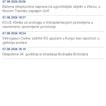
07.08.2026 20:06
Najave događaja za 8. 8. 2026. godine (subota)
19:00
Bačena eksplozivna naprava na ugostiteljski objekt u Vitezu, u
Novom Travniku zapaljen Golf
Fire breaks out across more than 40 hectares in Grude,
18:58
07.08.2026 18:27
firefighters and Air Tractors on the ground
KCUS: Klinika za urologiju s transplantacijom preseljena u
savremeno opremljene prostorije
Zelenski doputovao u Beograd, sutra sastanak s
18:55
Vučićem
07.08.2026 18:24
Vatrogasci Civilne zaštite KS upućeni u Konjic kao ispomoć u
Second Air Tractor joins firefighting efforts in Konjic,
18:32
gašenju požara
third expected on Saturday
07.08.2026 18:19
Obilježena 34. godišnjica stradanja Bošnjaka Botonjića