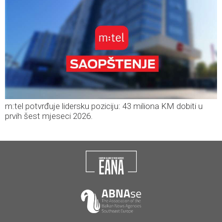
m:tel potvrđuje lidersku poziciju: 43 miliona KM dobiti u
prvih šest mjeseci 2026.