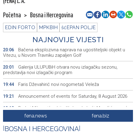
(FENA) L. A.
Početna
>
Bosna i Hercegovina
EDIN FORTO
MPKBIH
šćEPAN POLJE
NAJNOVIJE VIJESTI
Bačena eksplozivna naprava na ugostiteljski objekt u
20:06
Vitezu, u Novom Travniku zapaljen Golf
Galerija ULUPUBiH otvara novu izlagačku sezonu,
20:01
predstavlja novi izlagački program
Faris Dževahirić novi nogometaš Veleža
19:44
Announcement of events for Saturday, 8 August 2026
19:21
Rudari Milanovića ubijedili da ode kući, Memčić se već
19:10
ponovo vratio u jamu 'Raspotočje'
fena.news
fena.biz
Sarajevo Film Festival presents Kinoscope and
19:03
|
BOSNA I HERCEGOVINA
|
Kinoscope Surreal programs