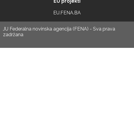
EU projekti
EU.FENA.BA
JU Federalna novinska agencija (FENA) - Sva prava
zadržana