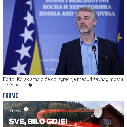
Forto: Korak smo bliže do izgradnje međudržavnog mosta
u Šćepan Polju
PROMO