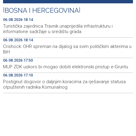
Announcement of events for Friday, 7 August 2026
20:01
|
BOSNA I HERCEGOVINA
|
Drugi Festival bakri okupio mještane i posjetitelje kod
19:55
Livna
06.08.2026 18:14
Turistička zajednica Travnik unaprijedila infrastrukturu i
Novi Travnik receives first direct EU funding for UNESCO
19:45
informativne sadržaje u središtu grada
heritage project
06.08.2026 18:14
Crishock: OHR spreman na dijalog sa svim političkim akterima u
Crishock: OHR maintains an open dialogue with all
19:33
BiH
political stakeholders in BiH
06.08.2026 17:50
Velika nagrada Britanije ostaje u MotoGP kalendaru do
19:32
MUP ZDK uskoro bi mogao dobiti elektronski pristup e-Gruntu
2028. godine
06.08.2026 17:10
Postignut dogovor o daljnjim koracima za rješavanje statusa
Španska krajnja ljevica i desnica ujedinjene protiv
19:29
Maroka kao suorganizatora SP 2030.
otpuštenih radnika Komunalnog