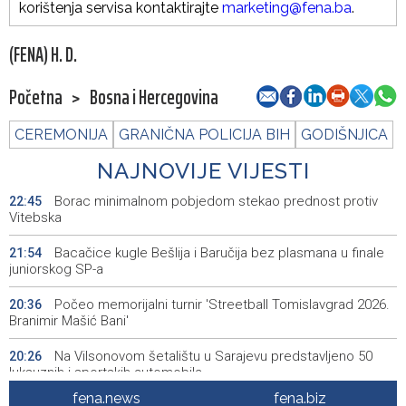
korištenja servisa kontaktirajte
marketing@fena.ba
.
(FENA) H. D.
Početna
>
Bosna i Hercegovina
CEREMONIJA
GRANIČNA POLICIJA BIH
GODIŠNJICA
NAJNOVIJE VIJESTI
Borac minimalnom pobjedom stekao prednost protiv
22:45
Vitebska
Bacačice kugle Bešlija i Baručija bez plasmana u finale
21:54
juniorskog SP-a
Počeo memorijalni turnir 'Streetball Tomislavgrad 2026.
20:36
Branimir Mašić Bani'
Na Vilsonovom šetalištu u Sarajevu predstavljeno 50
20:26
luksuznih i sportskih automobila
fena.news
fena.biz