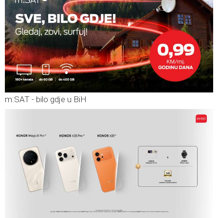
m:SAT - bilo gdje u BiH