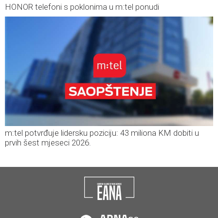
HONOR telefoni s poklonima u m:tel ponudi
m:tel potvrđuje lidersku poziciju: 43 miliona KM dobiti u
prvih šest mjeseci 2026.