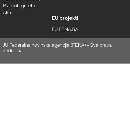
Plan integriteta
Akti
EU projekti
EU.FENA.BA
JU Federalna novinska agencija (FENA) - Sva prava
zadržana