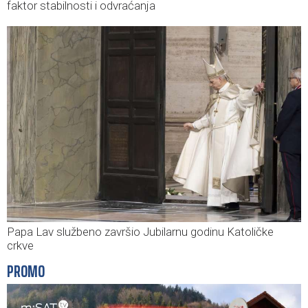
faktor stabilnosti i odvraćanja
Papa Lav službeno završio Jubilarnu godinu Katoličke
crkve
PROMO