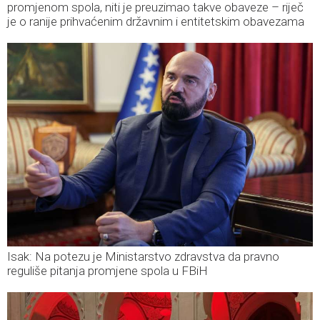
promjenom spola, niti je preuzimao takve obaveze – riječ
je o ranije prihvaćenim državnim i entitetskim obavezama
Isak: Na potezu je Ministarstvo zdravstva da pravno
reguliše pitanja promjene spola u FBiH