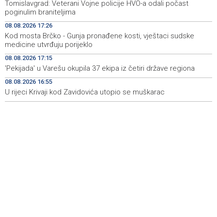
Iran 'vrlo blizu' dogovora s Omanom o novoj Hormuškoj
18:09
Tomislavgrad: Veterani Vojne policije HVO-a odali počast
brodskoj ruti
poginulim braniteljima
08.08.2026 17:26
Koncertom Marije Šerifović večeras se zatvara
18:05
Kod mosta Brčko - Gunja pronađene kosti, vještaci sudske
manifestacija 'Dani dijaspore Travnik 2026'
medicine utvrđuju porijeklo
Kod mosta Brčko - Gunja pronađene kosti, vještaci
17:26
08.08.2026 17:15
sudske medicine utvrđuju porijeklo
'Pekijada' u Varešu okupila 37 ekipa iz četiri države regiona
08.08.2026 16:55
'Pekijada' u Varešu okupila 37 ekipa iz četiri države
17:15
regiona
U rijeci Krivaji kod Zavidovića utopio se muškarac