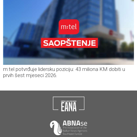
m:tel potvrđuje lidersku poziciju: 43 miliona KM dobiti u
prvih šest mjeseci 2026.