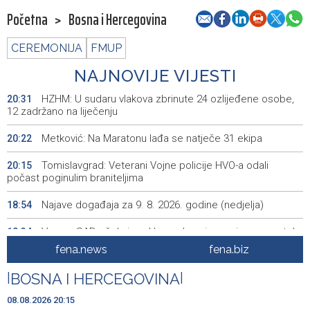
Početna
>
Bosna i Hercegovina
CEREMONIJA
FMUP
NAJNOVIJE VIJESTI
HZHM: U sudaru vlakova zbrinute 24 ozlijeđene osobe,
20:31
12 zadržano na liječenju
Metković: Na Maratonu lađa se natječe 31 ekipa
20:22
Tomislavgrad: Veterani Vojne policije HVO-a odali
20:15
počast poginulim braniteljima
Najave događaja za 9. 8. 2026. godine (nedjelja)
18:54
Vance: SAD očekuje od Irana da osigura siguran protok
18:34
nafte kroz Hormuški moreuz
fena.news
fena.biz
Iranski šef sigurnosti: Hormuški moreuz će ostati
18:21
|
BOSNA I HERCEGOVINA
|
zatvoren dok SAD ne ispuni zahtjeve Teherana
08.08.2026 20:15