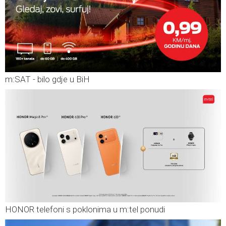
m:SAT - bilo gdje u BiH
HONOR telefoni s poklonima u m:tel ponudi