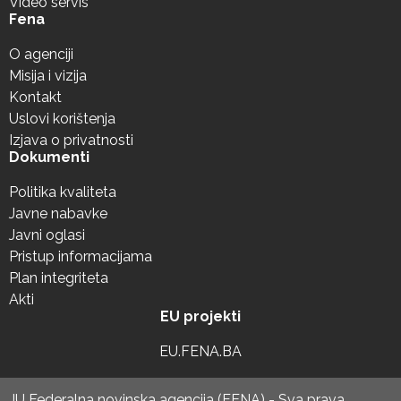
Video servis
Fena
O agenciji
Misija i vizija
Kontakt
Uslovi korištenja
Izjava o privatnosti
Dokumenti
Politika kvaliteta
Javne nabavke
Javni oglasi
Pristup informacijama
Plan integriteta
Akti
EU projekti
EU.FENA.BA
JU Federalna novinska agencija (FENA) - Sva prava