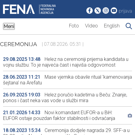
prijava
Foto
Video
English
Meni
CEREMONIJA
| 07.08.2026. 05:31 |
29.08.2025 13:48
Helez na ceremoniji prijema kandidata u
vojnu službu: To je najveća čast i najviša odgovornost
28.06.2023 11:21
Mase vjernika obavile ritual 'kamenovanja
šejtana' na Arefatu
26.09.2025 19:03
Helez poručio kadetima u Beču: Znanje,
ponos i čast neka vas vode u službi mira
21.01.2026 14:33
Novi komandant EUFOR-a u BiH:
EUFOR ostaje pouzdan faktor stabilnosti i odvraćanja
18.08.2023 15:34
Ceremonija dodjele nagrada 29. SFF-a u