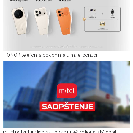
HONOR telefoni s poklonima u m:tel ponudi
m:tel potvrđuje lidersku poziciju: 43 miliona KM dobiti u