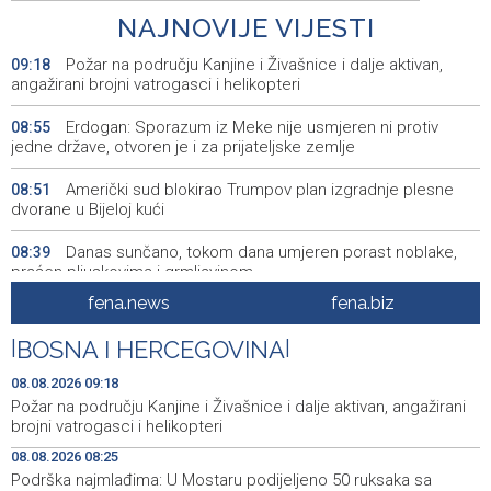
NAJNOVIJE VIJESTI
Požar na području Kanjine i Živašnice i dalje aktivan,
09:18
angažirani brojni vatrogasci i helikopteri
Erdogan: Sporazum iz Meke nije usmjeren ni protiv
08:55
jedne države, otvoren je i za prijateljske zemlje
Američki sud blokirao Trumpov plan izgradnje plesne
08:51
dvorane u Bijeloj kući
Danas sunčano, tokom dana umjeren porast noblake,
08:39
praćen pljuskovima i grmljavinom
fena.news
fena.biz
Duge kolone vozila na graničnim prelazim na izlazu iz
08:34
BiH
|
BOSNA I HERCEGOVINA
|
Deset zeničkih rudara četvrtu noć ostali u jami
08:29
08.08.2026 09:18
Raspotočje
Požar na području Kanjine i Živašnice i dalje aktivan, angažirani
brojni vatrogasci i helikopteri
Podrška najmlađima: U Mostaru podijeljeno 50 ruksaka
08:25
08.08.2026 08:25
sa školskim priborom
Podrška najmlađima: U Mostaru podijeljeno 50 ruksaka sa