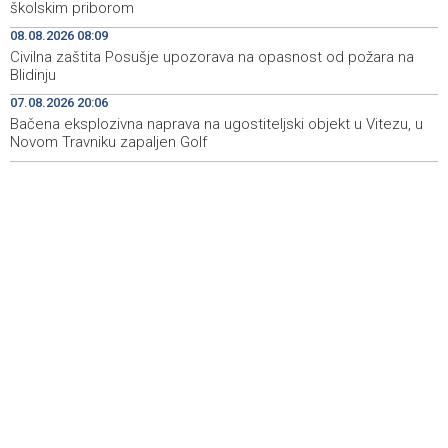
školskim priborom
Najave događaja za 8. 8. 2026. godine (subota)
08:25
08.08.2026 08:09
Etnofest Didak čuva hercegovačku tradiciju kroz
08:20
Civilna zaštita Posušje upozorava na opasnost od požara na
pjesmu, običaje i gastronomiju
Blidinju
07.08.2026 20:06
Civilna zaštita Posušje upozorava na opasnost od
08:09
požara na Blidinju
Bačena eksplozivna naprava na ugostiteljski objekt u Vitezu, u
Novom Travniku zapaljen Golf