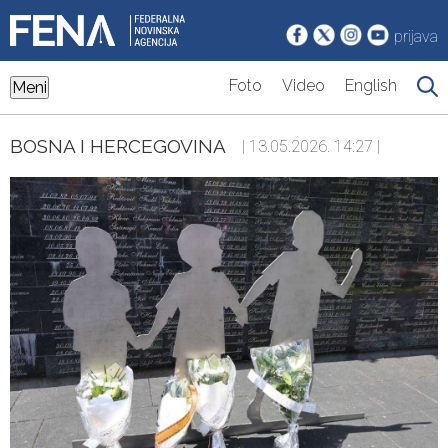
prijava
Foto
Video
English
Meni
BOSNA I HERCEGOVINA
| 13.05.2026. 14:27 |