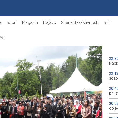
a
Sport
Magazin
Najave
Stranačke aktivnosti
SFF
55 |
22:2
Naci
22:1
sezo
20:4
pr., 
20:0
objek