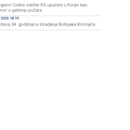
gasci Civilne zaštite KS upućeni u Konjic kao
moć u gašenju požara
.2026 18:19
ežena 34. godišnjica stradanja Bošnjaka Botonjića