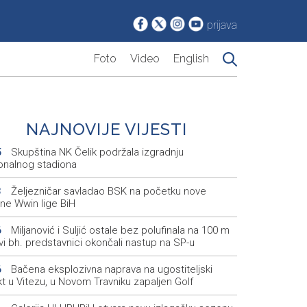
prijava
Foto
Video
English
NAJNOVIJE VIJESTI
Skupština NK Čelik podržala izgradnju
5
onalnog stadiona
Željezničar savladao BSK na početku nove
3
ne Wwin lige BiH
Miljanović i Suljić ostale bez polufinala na 100 m
6
svi bh. predstavnici okončali nastup na SP-u
Bačena eksplozivna naprava na ugostiteljski
6
t u Vitezu, u Novom Travniku zapaljen Golf