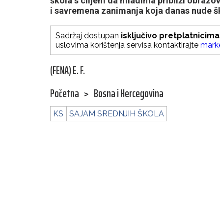
škola s ciljem da mladima približi obraz
i savremena zanimanja koja danas nude š
Sadržaj dostupan
isključivo pretplatnicima
uslovima korištenja servisa kontaktirajte
mark
(FENA) E. F.
Početna
>
Bosna i Hercegovina
KS
SAJAM SREDNJIH ŠKOLA