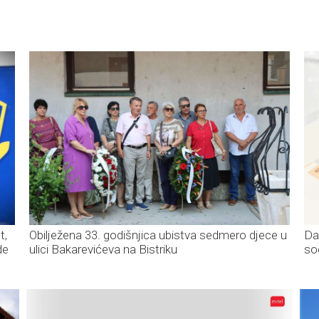
t,
Obilježena 33. godišnjica ubistva sedmero djece u
Da
de
ulici Bakarevićeva na Bistriku
so