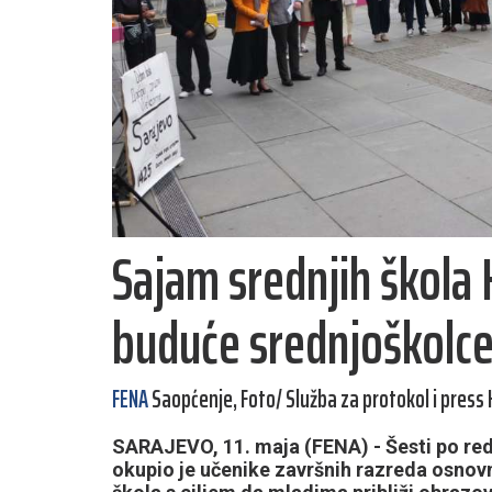
Sajam srednjih škola 
buduće srednjoškolc
FENA
Saopćenje, Foto/ Služba za protokol i press 
SARAJEVO, 11. maja (FENA) - Šesti po re
okupio je učenike završnih razreda osnovni