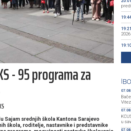
20:0
preds
19:4
19:2
2026
19:1
se v
19:0
KS - 95 programa za
Kino
19:0
|
BO
e
07.08
Bačen
Vitez
KS
07.08
KCUS:
du Sajam srednjih škola Kantona Sarajevo
u sa
h škola, roditelje, nastavnike i predstavnike
07.08