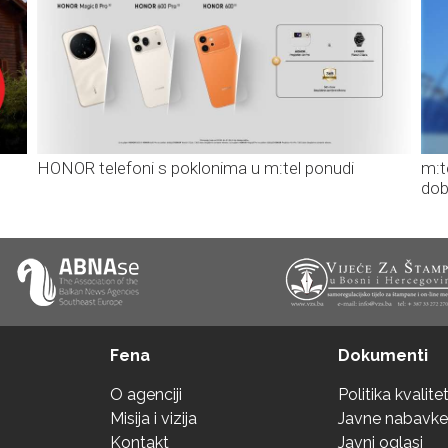
HONOR telefoni s poklonima u m:tel ponudi
m:t
dob
Fena
Dokumenti
O agenciji
Politika kvalite
Misija i vizija
Javne nabavke
Kontakt
Javni oglasi