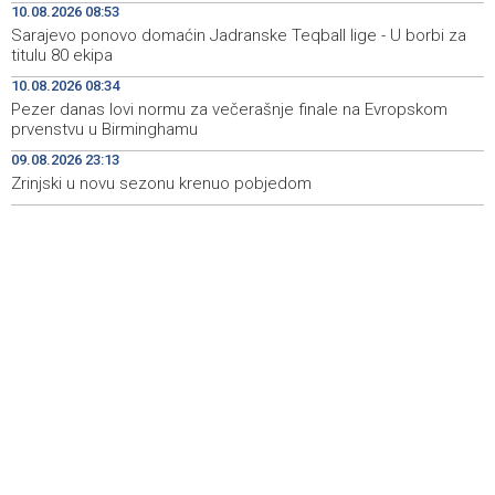
10.08.2026 08:53
EU has no clear plan for Western Balkans
Sarajevo ponovo domaćin Jadranske Teqball lige - U borbi za
titulu 80 ekipa
Buldić-Bešić: Svaka doza darovane krvi predstavlja novu
11:30
priliku za nastavak liječenja i ozdravljenje
10.08.2026 08:34
Pezer danas lovi normu za večerašnje finale na Evropskom
Jedna osoba teško povrijeđena u pucnjavi u Brčkom
11:29
prvenstvu u Birminghamu
09.08.2026 23:13
Mađarski javni servis mjesec bez vijesti, nova vlast
11:28
najavljuje obnovu medijskog sistema
Zrinjski u novu sezonu krenuo pobjedom