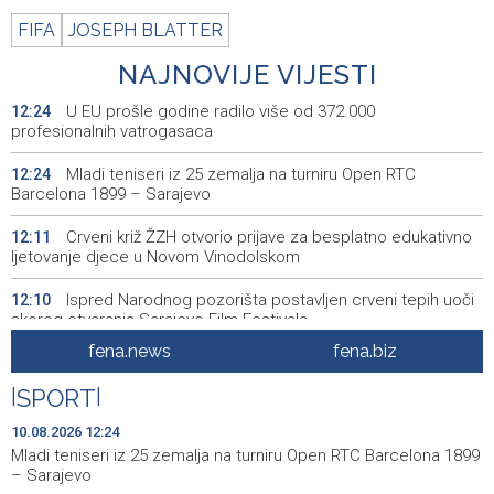
FIFA
JOSEPH BLATTER
NAJNOVIJE VIJESTI
U EU prošle godine radilo više od 372.000
12:24
profesionalnih vatrogasaca
Mladi teniseri iz 25 zemalja na turniru Open RTC
12:24
Barcelona 1899 – Sarajevo
Crveni križ ŽZH otvorio prijave za besplatno edukativno
12:11
ljetovanje djece u Novom Vinodolskom
Ispred Narodnog pozorišta postavljen crveni tepih uoči
12:10
skorog otvaranja Sarajevo Film Festivala
fena.news
fena.biz
Lendo u Mokronogama: Odgovornost je izgraditi državu
12:02
u kojoj se zlo nikada i nikome neće ponoviti
|
SPORT
|
Potpisani kolektivni ugovori u HBŽ-u: Veće plaće u
12:00
10.08.2026 12:24
zdravstvu, obrazovanju i upravi
Mladi teniseri iz 25 zemalja na turniru Open RTC Barcelona 1899
– Sarajevo
Puhovski: European Confederation an unrealistic idea,
11:42