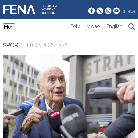
prijava
Foto
Video
English
Meni
SPORT
| 10.05.2026. 15:25 |