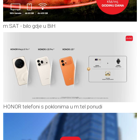
m:SAT - bilo gdje u BiH
HONOR telefoni s poklonima u m:tel ponudi