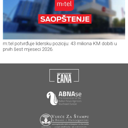
m:tel potvrđuje lidersku poziciju: 43 miliona KM dobiti u
prvih šest mjeseci 2026.