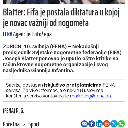
Blatter: Fifa je postala diktatura u kojoj
je novac važniji od nogometa
FENA
Agencije, Foto/ epa
ZÜRICH, 10. svibnja (FENA) – Nekadašnji
predsjednik Svjetske nogometne federacije (FIFA)
Joseph Blatter ponovno je uputio oštre kritike na
račun krovne nogometne organizacije i svog
nasljednika Giannija Infantina.
Sadržaj dostupan
isključivo pretplatnicima
FENA
servisa. Za više informacija o načinu i uslovima
korištenja servisa kontaktirajte
marketing@fena.ba
.
(FENA) R. G.
Početna
>
Sport