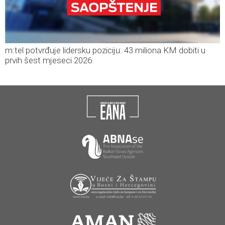
m:tel potvrđuje lidersku poziciju: 43 miliona KM dobiti u
prvih šest mjeseci 2026.