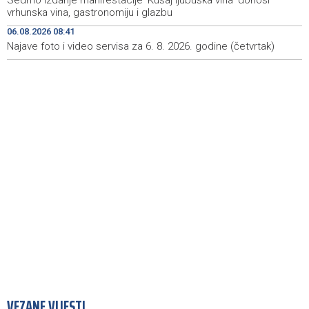
Sedmo izdanje manifestacije 'Kušaj ljubuška vina' donosi
vrhunska vina, gastronomiju i glazbu
Velika nagrada Britanije ostaje u MotoGP kalendaru do
19:32
2028. godine
06.08.2026 08:41
Najave foto i video servisa za 6. 8. 2026. godine (četvrtak)
Španska krajnja ljevica i desnica ujedinjene protiv
19:29
Maroka kao suorganizatora SP 2030.
VEZANE VIJESTI