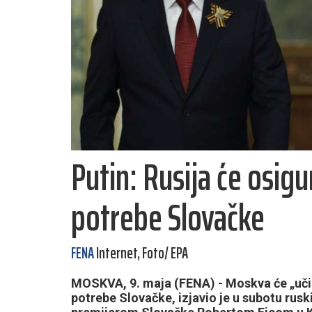
Putin: Rusija će osig
potrebe Slovačke
FENA
Internet, Foto/ EPA
MOSKVA, 9. maja (FENA) - Moskva će „učin
potrebe Slovačke, izjavio je u subotu rus