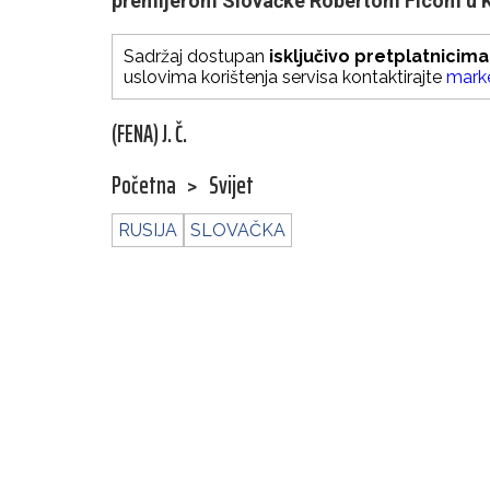
premijerom Slovačke Robertom Ficom u K
Sadržaj dostupan
isključivo pretplatnicima
uslovima korištenja servisa kontaktirajte
mark
(FENA) J. Č.
Početna
>
Svijet
RUSIJA
SLOVAČKA