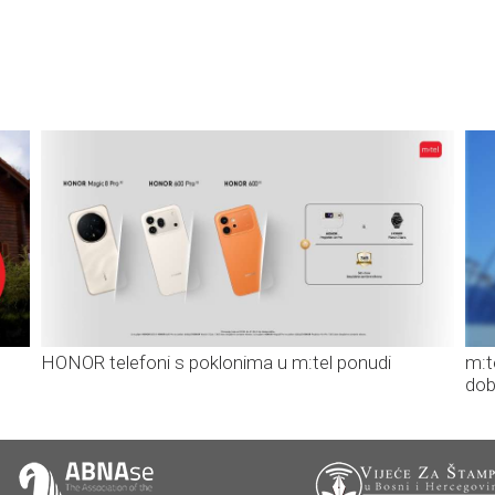
HONOR telefoni s poklonima u m:tel ponudi
m:t
dob