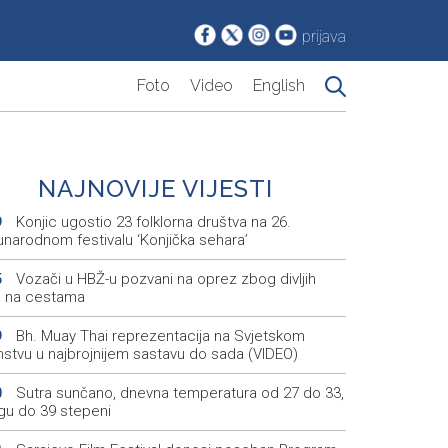
prijava
Foto
Video
English
NAJNOVIJE VIJESTI
Konjic ugostio 23 folklorna društva na 26.
9
narodnom festivalu ‘Konjička sehara’
Vozači u HBŽ-u pozvani na oprez zbog divljih
5
a na cestama
Bh. Muay Thai reprezentacija na Svjetskom
9
nstvu u najbrojnijem sastavu do sada (VIDEO)
Sutra sunčano, dnevna temperatura od 27 do 33,
0
ugu do 39 stepeni