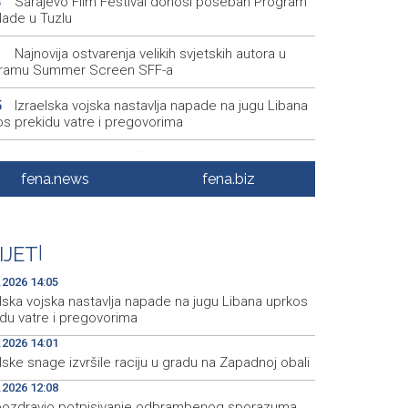
Sarajevo Film Festival donosi poseban Program
3
lade u Tuzlu
Najnovija ostvarenja velikih svjetskih autora u
1
ramu Summer Screen SFF-a
Izraelska vojska nastavlja napade na jugu Libana
5
os prekidu vatre i pregovorima
Izraelske snage izvršile raciju u gradu na
1
dnoj obali
fena.news
fena.biz
Normalizovan saobraćaj na dionici puta Stolac–
4
, kod mjesta Udora, nakon nezgode
IJET
|
Vučić i Zelenski u Beogradu: Srbija podržava
5
orijalni integritet Ukrajine
.2026 14:05
lska vojska nastavlja napade na jugu Libana uprkos
idu vatre i pregovorima
.2026 14:01
lske snage izvršile raciju u gradu na Zapadnoj obali
.2026 12:08
pozdravio potpisivanje odbrambenog sporazuma