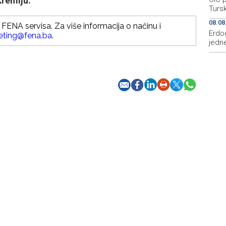
remlju.
Tursk
08.08
FENA servisa. Za više informacija o načinu i
Erdo
eting@fena.ba
.
jedne