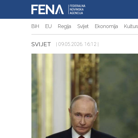
BiH
EU
Regija
Svijet
Ekonomija
Kultur
SVIJET
| 09.05.2026. 16:12 |