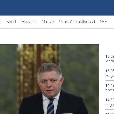
a
Sport
Magazin
Najave
Stranačke aktivnosti
SFF
15:0
Među
15:0
konj
14:4
prve
14:3
na j