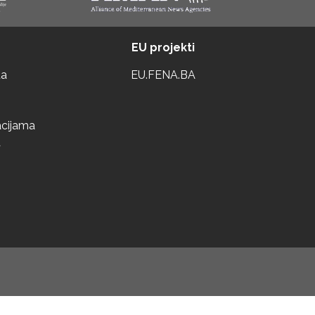
EU projekti
ta
EU.FENA.BA
acijama
a