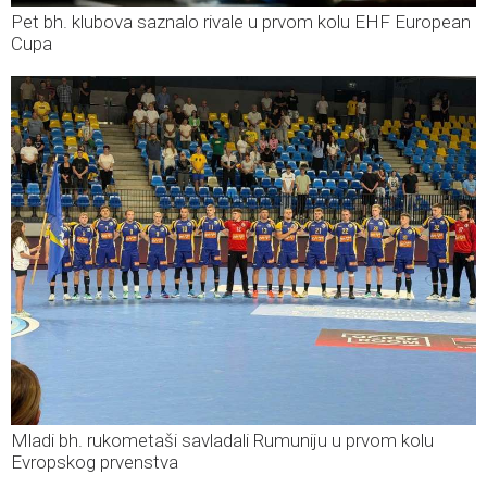
Pet bh. klubova saznalo rivale u prvom kolu EHF European
Cupa
Mladi bh. rukometaši savladali Rumuniju u prvom kolu
Evropskog prvenstva