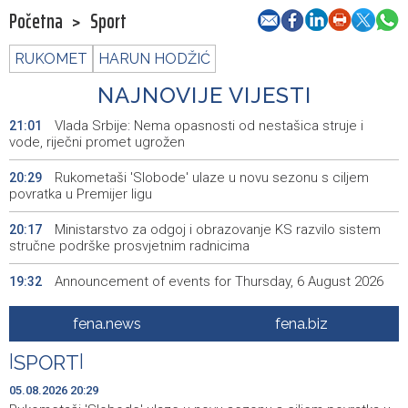
Početna
>
Sport
RUKOMET
HARUN HODŽIĆ
NAJNOVIJE VIJESTI
Vlada Srbije: Nema opasnosti od nestašica struje i
21:01
vode, riječni promet ugrožen
Rukometaši 'Slobode' ulaze u novu sezonu s ciljem
20:29
povratka u Premijer ligu
Ministarstvo za odgoj i obrazovanje KS razvilo sistem
20:17
stručne podrške prosvjetnim radnicima
Announcement of events for Thursday, 6 August 2026
19:32
Rise in electric scooter injuries among children; Biloš:
19:26
fena.news
fena.biz
Head and facial injuries most common
|
SPORT
|
Ministarstvo saobraćaja KS: Uskoro javna nabavka za
19:25
obnovu mosta u ulici Ive Andrića
05.08.2026 20:29