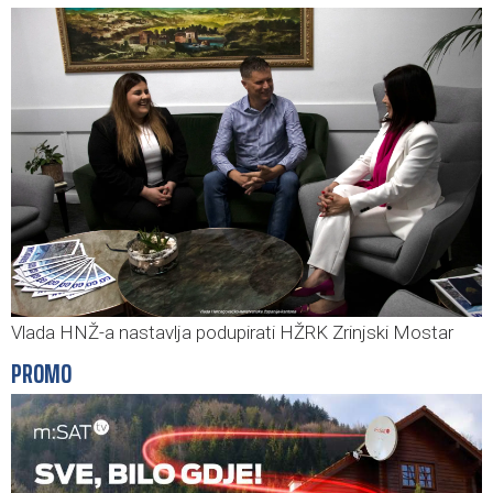
Vlada HNŽ-a nastavlja podupirati HŽRK Zrinjski Mostar
PROMO