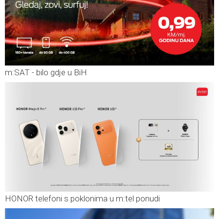
m:SAT - bilo gdje u BiH
HONOR telefoni s poklonima u m:tel ponudi