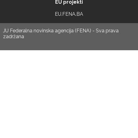
EU projekti
EU.FENA.BA
JU Federalna novinska agencija (FENA) - Sva prava
zadržana