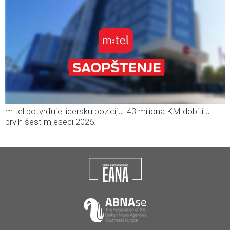
m:tel potvrđuje lidersku poziciju: 43 miliona KM dobiti u
prvih šest mjeseci 2026.