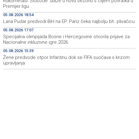
Rukometaši 'Slobode' ulaze u novu sezonu s ciljem povratka u
Pomozi.ba pomaže Gazi - Od početka 2026. podijeljeno
19:15
Premijer ligu
40.000 toplih obroka, u augustu nove aktivnosti
05.08.2026 18:54
Lana Pudar predvodi BiH na EP: Pariz čeka najbolju bh. plivačicu
Conference on representation of constituent peoples
19:12
and Others in BiH institutions on August 7
05.08.2026 17:07
Specijalna olimpijada Bosne i Hercegovine otvorila prijave za
'Šetnica kulture' nastavljena modnom revijom i
19:12
Nacionalne inkluzivne igre 2026
predstavljanjem kozmetike
05.08.2026 15:39
Žene predvode otpor Infantinu dok se FIFA suočava s krizom
Prosecutor's Office indicts former Court of BiH
19:05
employee for alleged embezzlement
upravljanja