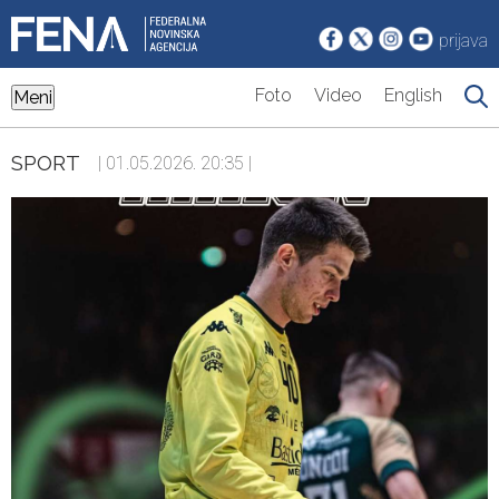
prijava
Foto
Video
English
Meni
SPORT
| 01.05.2026. 20:35 |