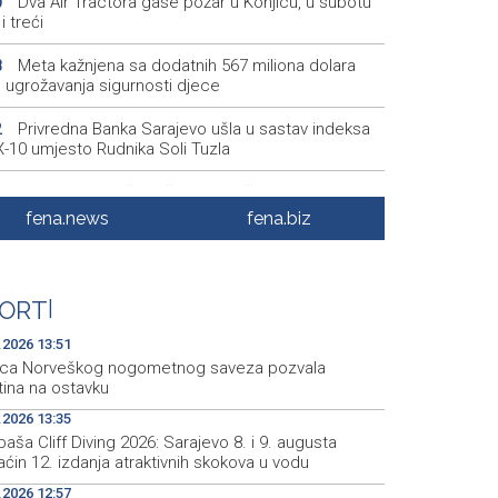
Dva Air Tractora gase požar u Konjicu, u subotu
0
i treći
Meta kažnjena sa dodatnih 567 miliona dolara
8
 ugrožavanja sigurnosti djece
Privredna Banka Sarajevo ušla u sastav indeksa
2
-10 umjesto Rudnika Soli Tuzla
Oko 150 izlagača stiže u Gradačac na 53.
6
narodni sajam šljive
fena.news
fena.biz
Španija postavila ultimatum Italiji da ukine
4
ične kontrole
ORT
|
Goražde residents protest over repeated water
2
ges
.2026 13:51
ica Norveškog nogometnog saveza pozvala
tina na ostavku
.2026 13:35
aša Cliff Diving 2026: Sarajevo 8. i 9. augusta
in 12. izdanja atraktivnih skokova u vodu
.2026 12:57