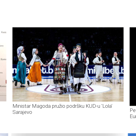
Ministar Magoda pružio podršku KUD-u 'Lola'
Pe
Sarajevo
Eu