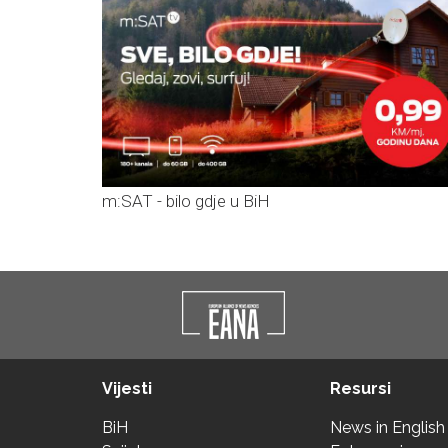
m:SAT - bilo gdje u BiH
Vijesti
Resursi
BiH
News in English