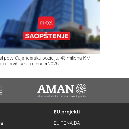
el potvrđuje lidersku poziciju: 43 miliona KM
iti u prvih šest mjeseci 2026.
EU projekti
ta
EU.FENA.BA