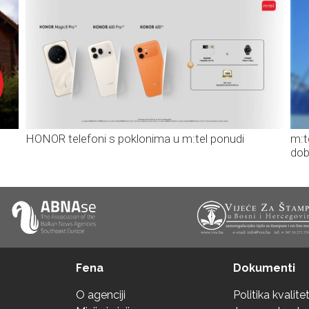
HONOR telefoni s poklonima u m:tel ponudi
m:t
dob
Fena
Dokumenti
O agenciji
Politika kvalite