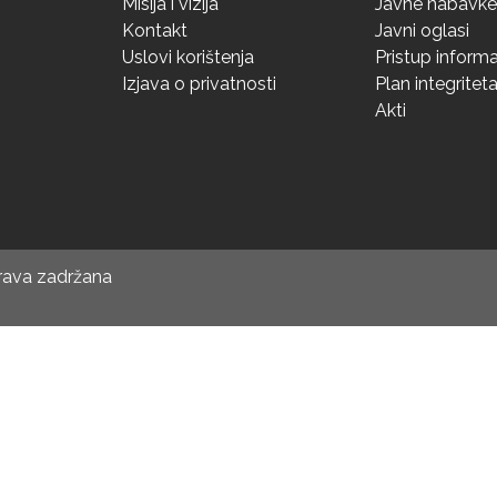
Misija i vizija
Javne nabavke
Kontakt
Javni oglasi
Uslovi korištenja
Pristup inform
Izjava o privatnosti
Plan integritet
Akti
prava zadržana