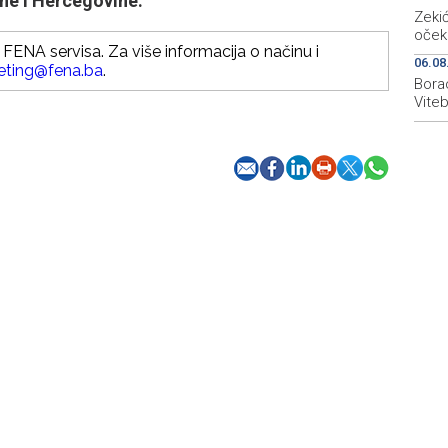
ne i Hercegovine.
Zeki
oček
FENA servisa. Za više informacija o načinu i
06.08
eting@fena.ba
.
Bora
Vite