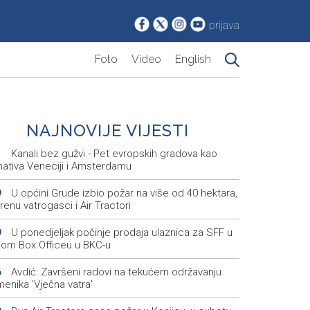
prijava
Foto
Video
English
NAJNOVIJE VIJESTI
Kanali bez gužvi - Pet evropskih gradova kao
1
nativa Veneciji i Amsterdamu
U općini Grude izbio požar na više od 40 hektara,
9
renu vatrogasci i Air Tractori
U ponedjeljak počinje prodaja ulaznica za SFF u
9
nom Box Officeu u BKC-u
Avdić: Završeni radovi na tekućem održavanju
6
enika 'Vječna vatra'