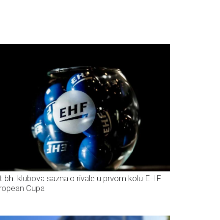
t bh. klubova saznalo rivale u prvom kolu EHF
ropean Cupa