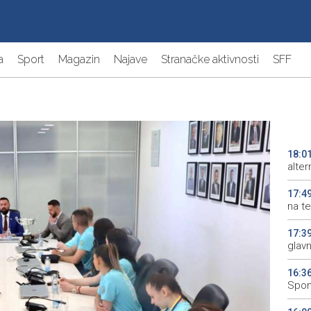
a
Sport
Magazin
Najave
Stranačke aktivnosti
SFF
18:0
alter
17:4
na te
17:3
glav
16:3
Spom