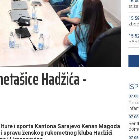
16:0
stiže 
15:5
zbog
15:5
SASX
15:4
Među
etašice Hadžića -
15:4
gran
|
SP
15:4
outa
07.08
Čeln
Infan
07.08
Bentb
ulture i sporta Kantona Sarajevo Kenan Magoda
domać
tab i upravu ženskog rukometnog kluba Hadžići
07.08