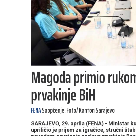
Magoda primio rukom
prvakinje BiH
FENA
Saopćenje, Foto/ Kanton Sarajevo
SARAJEVO, 29. aprila (FENA) - Ministar k
upriličio je prijem za igračice, stručni š