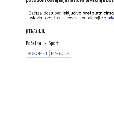
povodom osvajanja naslova prvakinja Bos
Sadržaj dostupan
isključivo pretplatnicima
uslovima korištenja servisa kontaktirajte
mark
(FENA) H. D.
Početna
>
Sport
RUKOMET
MAGODA