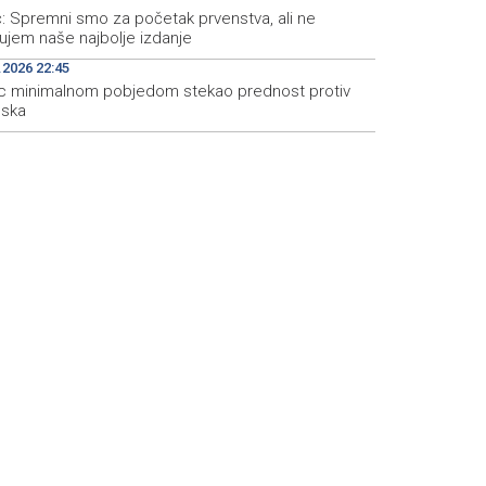
ć: Spremni smo za početak prvenstva, ali ne
ujem naše najbolje izdanje
.2026 22:45
c minimalnom pobjedom stekao prednost protiv
bska