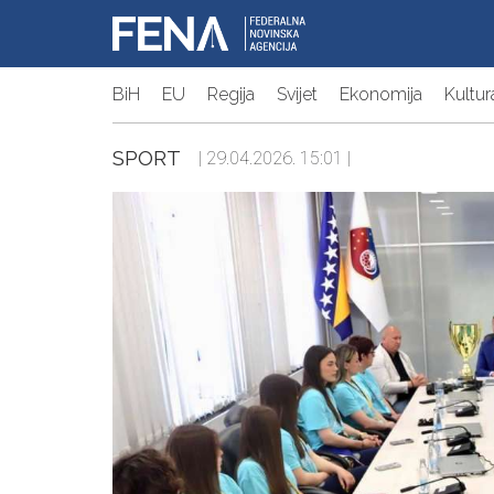
BiH
EU
Regija
Svijet
Ekonomija
Kultur
SPORT
| 29.04.2026. 15:01 |