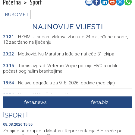
Početna
>
Sport
RUKOMET
NAJNOVIJE VIJESTI
HZHM: U sudaru vlakova zbrinute 24 ozlijeđene osobe,
20:31
12 zadržano na liječenju
Metković: Na Maratonu lađa se natječe 31 ekipa
20:22
Tomislavgrad: Veterani Vojne policije HVO-a odali
20:15
počast poginulim braniteljima
Najave događaja za 9. 8. 2026. godine (nedjelja)
18:54
Vance: SAD očekuje od Irana da osigura siguran protok
18:34
nafte kroz Hormuški moreuz
fena.news
fena.biz
Iranski šef sigurnosti: Hormuški moreuz će ostati
18:21
|
SPORT
|
zatvoren dok SAD ne ispuni zahtjeve Teherana
08.08.2026 15:55
Iran 'vrlo blizu' dogovora s Omanom o novoj Hormuškoj
18:09
Zmajice se okupile u Mostaru: Reprezentacija BiH kreće po
brodskoj ruti