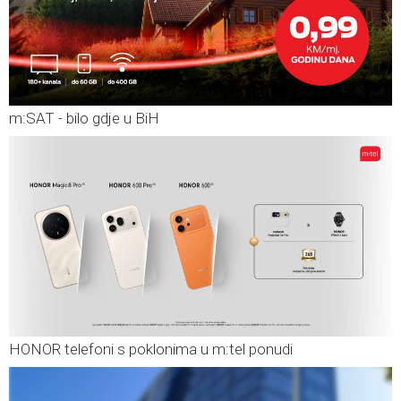
m:SAT - bilo gdje u BiH
HONOR telefoni s poklonima u m:tel ponudi