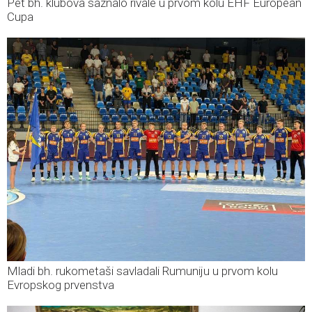
Pet bh. klubova saznalo rivale u prvom kolu EHF European
Cupa
Mladi bh. rukometaši savladali Rumuniju u prvom kolu
Evropskog prvenstva