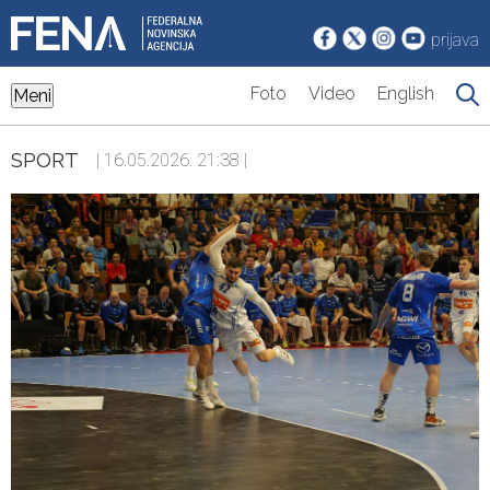
prijava
Foto
Video
English
Meni
SPORT
| 16.05.2026. 21:38 |