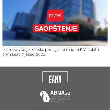
m:tel potvrđuje lidersku poziciju: 43 miliona KM dobiti u
prvih šest mjeseci 2026.