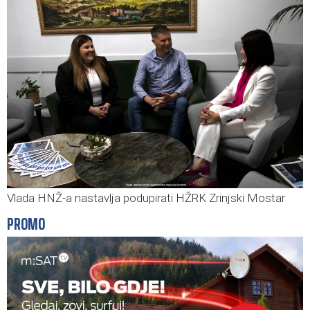
Vlada HNŽ-a nastavlja podupirati HŽRK Zrinjski Mostar
PROMO