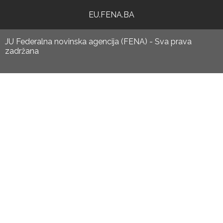
EU.FENA.BA
JU Federalna novinska agencija (FENA) - Sva prava
zadržana