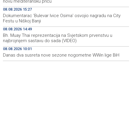
novu mediteransku priču
08.08.2026 15:27
Koncertom Marije Šerifović večeras se zatvara
18:05
Dokumentarac 'Bulevar Ivice Osima' osvojio nagradu na City
manifestacija 'Dani dijaspore Travnik 2026'
Festu u Niškoj Banji
Kod mosta Brčko - Gunja pronađene kosti, vještaci
17:26
08.08.2026 14:49
sudske medicine utvrđuju porijeklo
Bh. Muay Thai reprezentacija na Svjetskom prvenstvu u
najbrojnijem sastavu do sada (VIDEO)
'Pekijada' u Varešu okupila 37 ekipa iz četiri države
17:15
08.08.2026 10:01
regiona
Danas dva susreta nove sezone nogometne WWin lige BiH