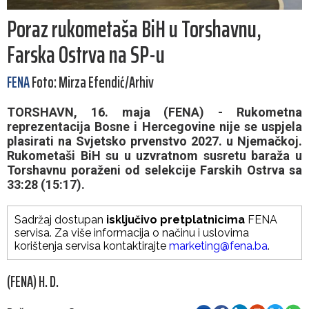
Poraz rukometaša BiH u Torshavnu,
Farska Ostrva na SP-u
FENA
Foto: Mirza Efendić/Arhiv
TORSHAVN, 16. maja (FENA) - Rukometna
reprezentacija Bosne i Hercegovine nije se uspjela
plasirati na Svjetsko prvenstvo 2027. u Njemačkoj.
Rukometaši BiH su u uzvratnom susretu baraža u
Torshavnu poraženi od selekcije Farskih Ostrva sa
33:28 (15:17).
Sadržaj dostupan
isključivo pretplatnicima
FENA
servisa. Za više informacija o načinu i uslovima
korištenja servisa kontaktirajte
marketing@fena.ba
.
(FENA) H. D.