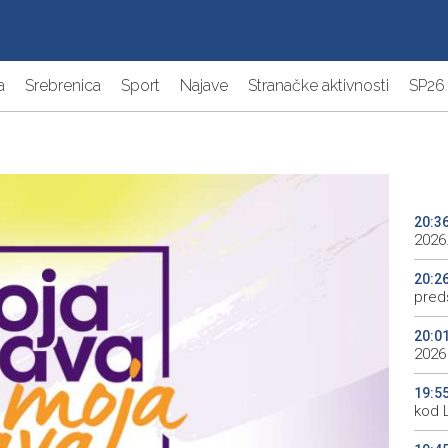
a
Srebrenica
Sport
Najave
Stranačke aktivnosti
SP26
20:3
2026.
20:2
preds
20:0
2026
19:5
kod 