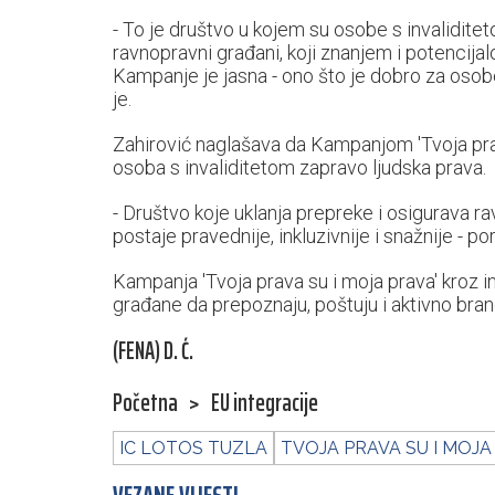
- To je društvo u kojem su osobe s invalidite
ravnopravni građani, koji znanjem i potencija
Kampanje je jasna - ono što je dobro za osobe
je.
Zahirović naglašava da Kampanjom 'Tvoja prav
osoba s invaliditetom zapravo ljudska prava.
- Društvo koje uklanja prepreke i osigurava 
postaje pravednije, inkluzivnije i snažnije - po
Kampanja 'Tvoja prava su i moja prava' kroz inf
građane da prepoznaju, poštuju i aktivno bran
(FENA) D. Ć.
Početna
>
EU integracije
IC LOTOS TUZLA
TVOJA PRAVA SU I MOJA