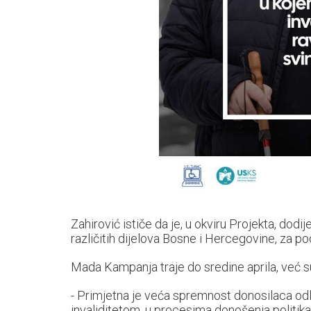
Zahirović ističe da je, u okviru Projekta, dodi
različitih dijelova Bosne i Hercegovine, za po
Mada Kampanja traje do sredine aprila, već s
- Primjetna je veća spremnost donosilaca od
invaliditetom, u procesima donošenja politika