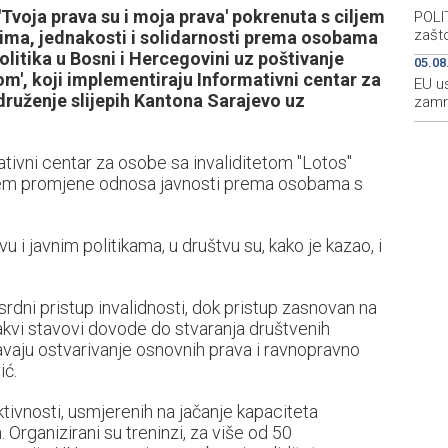
voja prava su i moja prava' pokrenuta s ciljem
POLIT
zašto
avima, jednakosti i solidarnosti prema osobama
politika u Bosni i Hercegovini uz poštivanje
05.08
tom', koji implementiraju Informativni centar za
EU u
Udruženje slijepih Kantona Sarajevo uz
zamr
tivni centar za osobe sa invaliditetom "Lotos"
iljem promjene odnosa javnosti prema osobama s
i javnim politikama, u društvu su, kako je kazao, i
srdni pristup invalidnosti, dok pristup zasnovan na
Takvi stavovi dovode do stvaranja društvenih
vaju ostvarivanje osnovnih prava i ravnopravno
ić.
ktivnosti, usmjerenih na jačanje kapaciteta
. Organizirani su treninzi, za više od 50