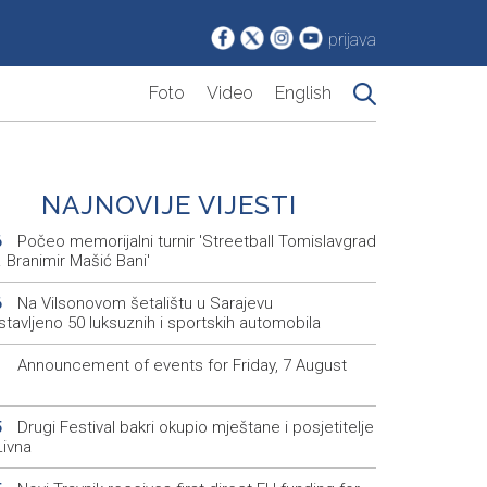
prijava
Foto
Video
English
NAJNOVIJE VIJESTI
Počeo memorijalni turnir 'Streetball Tomislavgrad
6
 Branimir Mašić Bani'
Na Vilsonovom šetalištu u Sarajevu
6
tavljeno 50 luksuznih i sportskih automobila
Announcement of events for Friday, 7 August
1
Drugi Festival bakri okupio mještane i posjetitelje
5
Livna