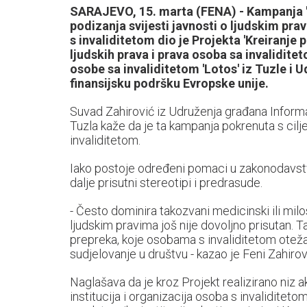
SARAJEVO, 15. marta (FENA) - Kampanja 'T
podizanja svijesti javnosti o ljudskim pr
s invaliditetom dio je Projekta 'Kreiranje 
ljudskih prava i prava osoba sa invalidite
osobe sa invaliditetom 'Lotos' iz Tuzle i 
finansijsku podršku Evropske unije.
Suvad Zahirović iz Udruženja građana Informa
Tuzla kaže da je ta kampanja pokrenuta s c
invaliditetom.
Iako postoje određeni pomaci u zakonodavstvu 
dalje prisutni stereotipi i predrasude.
- Često dominira takozvani medicinski ili milo
ljudskim pravima još nije dovoljno prisutan. 
prepreka, koje osobama s invaliditetom oteža
sudjelovanje u društvu - kazao je Feni Zahirov
Naglašava da je kroz Projekt realizirano niz a
institucija i organizacija osoba s invaliditetom