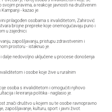
o svojim pravima, a reakcije javnosti na društvenim
Kampanji - kazao je.
vini prilagođen osobama s invaliditetom, Zahirović
e stvara brojne prepreke koje onemogućavaju puno i
om u zajednici.
anju, zapošljavanju, pristupu zdravstvenim i
vnom prostoru - istaknuo je.
 i dalje nedovoljno uključene u procese donošenja
aliditetom i osobe koje žive u ruralnim
cije osoba s invaliditetom i omogućiti njihovo
cija i kreiranja politika - naglasio je.
nost znači društvo u kojem su te osobe ravnopravno
zapošljavanje, kulturu, sport i javni život.