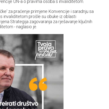
nvencije UN-a o pravima osoba s invaliditetom.
tačke' za praćenje primjene Konvencije i saradnju sa
 invaliditetom prošle su obuke iz oblasti
zvijena Strategija zagovaranja za rješavanje ključnih
itetom - naglasio je.