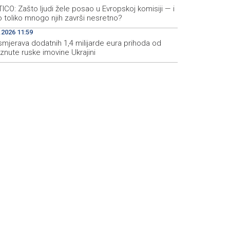
ICO: Zašto ljudi žele posao u Evropskoj komisiji — i
 toliko mnogo njih završi nesretno?
.2026 11:59
smjerava dodatnih 1,4 milijarde eura prihoda od
znute ruske imovine Ukrajini