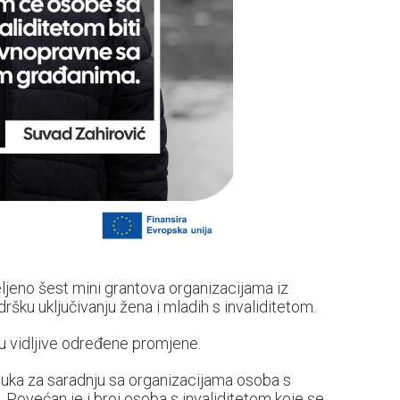
jeljeno šest mini grantova organizacijama iz
dršku uključivanju žena i mladih s invaliditetom.
u vidljive određene promjene.
luka za saradnju sa organizacijama osoba s
. Povećan je i broj osoba s invaliditetom koje se