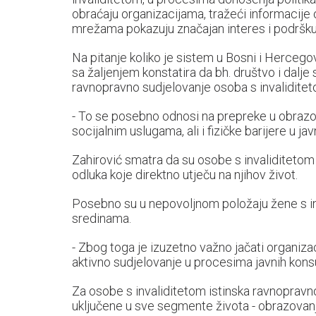
obraćaju organizacijama, tražeći informacije 
mrežama pokazuju značajan interes i podršku 
Na pitanje koliko je sistem u Bosni i Hercego
sa žaljenjem konstatira da bh. društvo i dalj
ravnopravno sudjelovanje osoba s invaliditet
- To se posebno odnosi na prepreke u obrazov
socijalnim uslugama, ali i fizičke barijere u ja
Zahirović smatra da su osobe s invaliditetom
odluka koje direktno utječu na njihov život.
Posebno su u nepovoljnom položaju žene s inv
sredinama.
- Zbog toga je izuzetno važno jačati organiza
aktivno sudjelovanje u procesima javnih konsulta
Za osobe s invaliditetom istinska ravnoprav
uključene u sve segmente života - obrazovanje, 