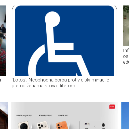
In
os
ed
i
'Lotos': Neophodna borba protiv diskriminacije
prema ženama s invaliditetom