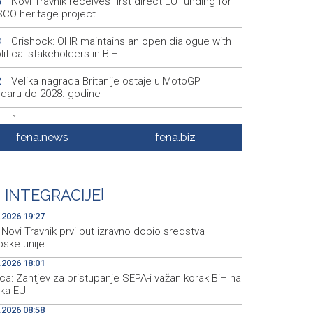
Novi Travnik receives first direct EU funding for
5
CO heritage project
Crishock: OHR maintains an open dialogue with
3
olitical stakeholders in BiH
Velika nagrada Britanije ostaje u MotoGP
2
ndaru do 2028. godine
Španska krajnja ljevica i desnica ujedinjene protiv
9
ka kao suorganizatora SP 2030.
fena.news
fena.biz
Grad Novi Travnik prvi put izravno dobio sredstva
7
pske unije
 INTEGRACIJE
|
Soreca says SEPA application marks important
6
stone on BiH's EU path
.2026 19:27
Novi Travnik prvi put izravno dobio sredstva
pske unije
.2026 18:01
a: Zahtjev za pristupanje SEPA-i važan korak BiH na
 ka EU
.2026 08:58