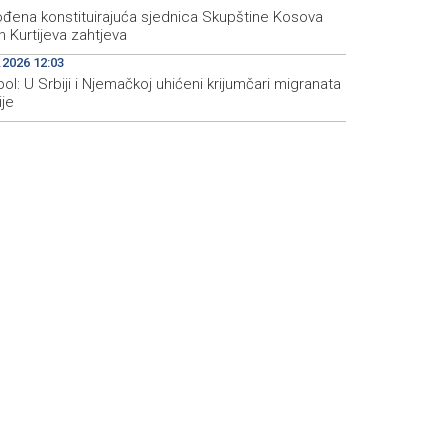
đena konstituirajuća sjednica Skupštine Kosova
 Kurtijeva zahtjeva
.2026 12:03
ol: U Srbiji i Njemačkoj uhićeni krijumčari migranata
ije