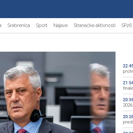
a
Srebrenica
Sport
Najave
Stranačke aktivnosti
SP26
22:4
proti
21:5
final
20:3
2026.
20:2
preds