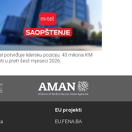
el potvrđuje lidersku poziciju: 43 miliona KM
iti u prvih šest mjeseci 2026.
EU projekti
ta
EU.FENA.BA