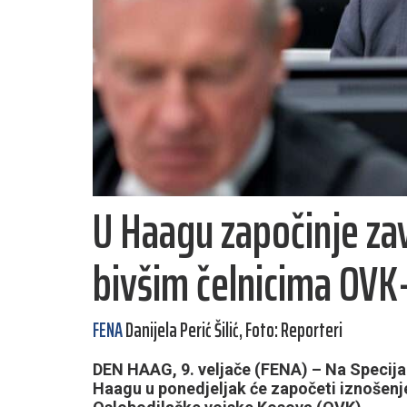
U Haagu započinje za
bivšim čelnicima OVK
FENA
Danijela Perić Šilić, Foto: Reporteri
DEN HAAG, 9. veljače (FENA) – Na Specija
Haagu u ponedjeljak će započeti iznošenje 