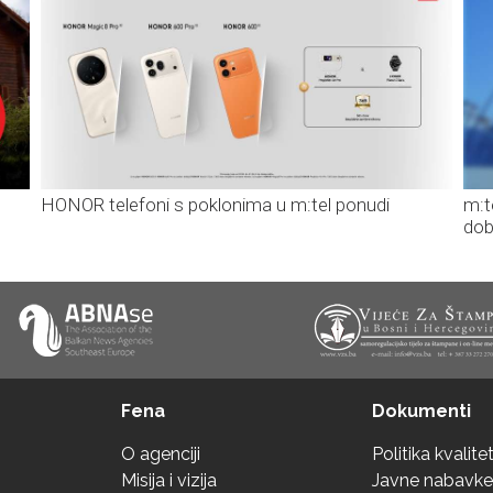
HONOR telefoni s poklonima u m:tel ponudi
m:t
dob
Fena
Dokumenti
O agenciji
Politika kvalite
Misija i vizija
Javne nabavke