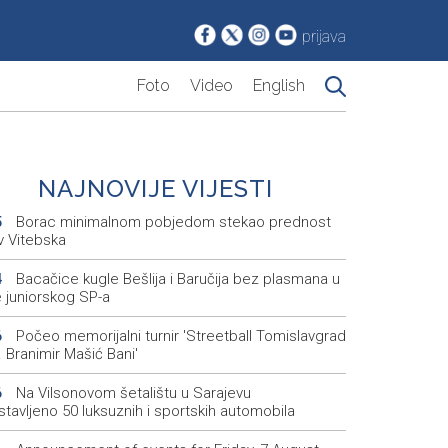
prijava
Foto
Video
English
NAJNOVIJE VIJESTI
Borac minimalnom pobjedom stekao prednost
5
v Vitebska
Bacačice kugle Bešlija i Baručija bez plasmana u
4
e juniorskog SP-a
Počeo memorijalni turnir 'Streetball Tomislavgrad
6
 Branimir Mašić Bani'
Na Vilsonovom šetalištu u Sarajevu
6
tavljeno 50 luksuznih i sportskih automobila