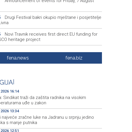
Announcement of events for Friday, 7 August
1
Drugi Festival bakri okupio mještane i posjetitelje
5
Livna
Novi Travnik receives first direct EU funding for
5
CO heritage project
Crishock: OHR maintains an open dialogue with
3
olitical stakeholders in BiH
fena.news
fena.biz
Velika nagrada Britanije ostaje u MotoGP
2
ndaru do 2028. godine
GIJA
|
Španska krajnja ljevica i desnica ujedinjene protiv
9
ka kao suorganizatora SP 2030.
.2026 16:14
a: Sindikat traži da zaštita radnika na visokim
eraturama uđe u zakon
.2026 13:34
i najveće zračne luke na Jadranu u srpnju jedino
ska s manje putnika
.2026 12:51