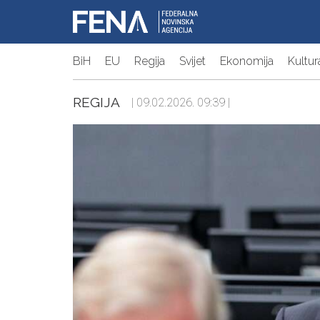
BiH
EU
Regija
Svijet
Ekonomija
Kultur
REGIJA
| 09.02.2026. 09:39 |