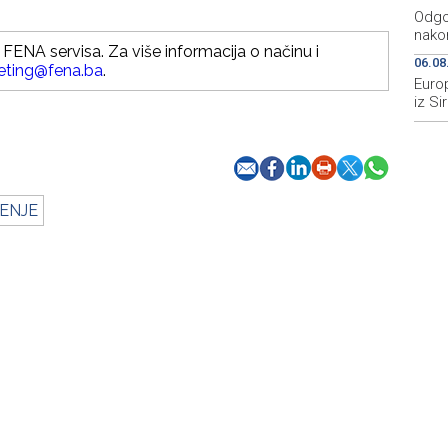
Odgo
nakon
FENA servisa. Za više informacija o načinu i
06.08
eting@fena.ba
.
Europ
iz Sir
ENJE