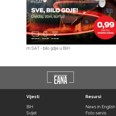
m:SAT - bilo gdje u BiH
Vijesti
Resursi
BiH
News in English
Svijet
Foto servis