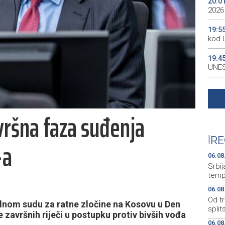
20:0
2026
19:5
kod 
19:4
UNES
19:3
all p
vršna faza suđenja
19:3
kale
|
RE
-a
19:2
Maro
06.08
Srbij
temp
06.08
Od tr
lnom sudu za ratne zločine na Kosovu u Den
split
završnih riječi u postupku protiv bivših vođa
06.08