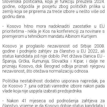
Slovenska političarka, koja je funkciju preuzela 2024.
godine, odgodila je posjetu zbog političkih prilika u
zemlji koja se priprema za treće izbore u nešto više od
godinu dana.
- Kosovo hitno mora nadoknaditi zaostatke u EU
prioritetima - rekla je Kos na konferenciji za novinare s
premijerom u tehničkom mandatu Albinom Kurtijem.
Kosovo je proglasilo nezavisnost od Srbije 2008.
godine i podnijelo zahtjev za članstvo u EU 2022., ali
status kandidata još nije dobilo. Pet država članica EU -
Španija, Grčka, Rumunija, Slovačka i Kipar, i dalje ne
priznaju Kosovo, dok Beograd odbija priznati njegovu
nezavisnost, što otežava normalizaciju odnosa.
Politička nestabilnost dodatno usporava napredak, pa
će Kosovo 7. juna održati vanredne izbore nakon pada
vlade koja nije uspjela izabrati predsjednika.
- Nakon 41 mjeseca od podnošenja zahtjeva za
članstvo, vrijeme je da Kosovo dobije status kandidata i