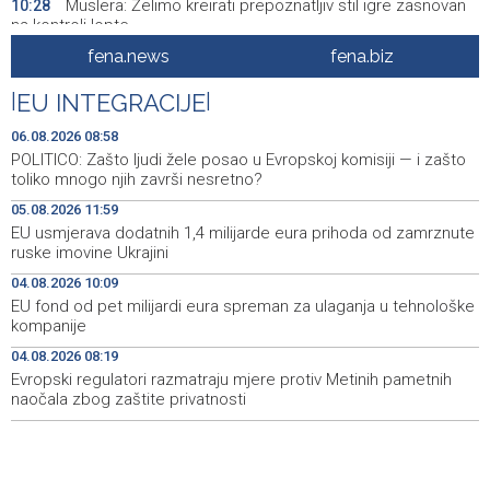
Muslera: Želimo kreirati prepoznatljiv stil igre zasnovan
10:28
na kontroli lopte
fena.news
fena.biz
Centralna banka BiH zvanično aplicirala za pristupanje
10:20
SEPA području
|
EU INTEGRACIJE
|
Potpisano 97 ugovora o dodjeli poticaja za
10:19
06.08.2026 08:58
samozapošljavanja boraca programa Prvi biznis u ZDK-u
POLITICO: Zašto ljudi žele posao u Evropskoj komisiji — i zašto
toliko mnogo njih završi nesretno?
U Prištini se održava konstituirajuća sjednica Skupštine
10:05
05.08.2026 11:59
Kosova
EU usmjerava dodatnih 1,4 milijarde eura prihoda od zamrznute
ruske imovine Ukrajini
Multiple fires reported across Herzegovina-Neretva
10:05
Canton, firefighters remain deployed near Konjic
04.08.2026 10:09
EU fond od pet milijardi eura spreman za ulaganja u tehnološke
Dva izraelska vojnika i jedan Libanac ubijeni u sukobima
10:01
kompanije
u južnom Libanu
04.08.2026 08:19
Evropski regulatori razmatraju mjere protiv Metinih pametnih
Priopćenje za javnost HSP-a BiH
09:48
naočala zbog zaštite privatnosti