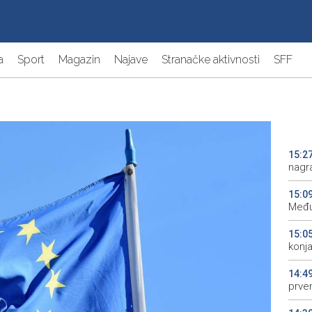
a
Sport
Magazin
Najave
Stranačke aktivnosti
SFF
15:2
nagra
15:0
Među
15:0
konj
14:4
prve