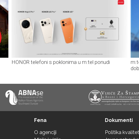
HONOR telefoni s poklonima u m:tel ponudi
m:t
dob
Fena
Dokumenti
O agenciji
Politika kvalite