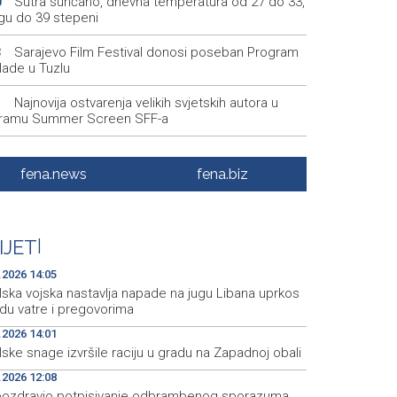
Sutra sunčano, dnevna temperatura od 27 do 33,
0
ugu do 39 stepeni
Sarajevo Film Festival donosi poseban Program
3
lade u Tuzlu
Najnovija ostvarenja velikih svjetskih autora u
1
ramu Summer Screen SFF-a
Izraelska vojska nastavlja napade na jugu Libana
5
os prekidu vatre i pregovorima
fena.news
fena.biz
Izraelske snage izvršile raciju u gradu na
1
dnoj obali
IJET
|
Normalizovan saobraćaj na dionici puta Stolac–
4
, kod mjesta Udora, nakon nezgode
.2026 14:05
lska vojska nastavlja napade na jugu Libana uprkos
idu vatre i pregovorima
.2026 14:01
lske snage izvršile raciju u gradu na Zapadnoj obali
.2026 12:08
pozdravio potpisivanje odbrambenog sporazuma