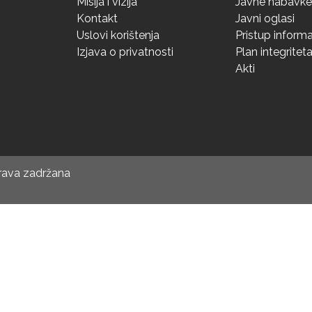
Misija i vizija
Javne nabavke
Kontakt
Javni oglasi
Uslovi korištenja
Pristup inform
Izjava o privatnosti
Plan integritet
Akti
prava zadržana