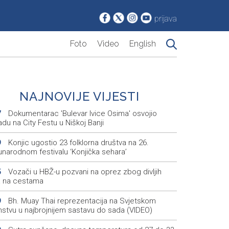
prijava
Foto
Video
English
NAJNOVIJE VIJESTI
Dokumentarac 'Bulevar Ivice Osima' osvojio
7
du na City Festu u Niškoj Banji
Konjic ugostio 23 folklorna društva na 26.
9
narodnom festivalu ‘Konjička sehara’
Vozači u HBŽ-u pozvani na oprez zbog divljih
5
a na cestama
Bh. Muay Thai reprezentacija na Svjetskom
9
nstvu u najbrojnijem sastavu do sada (VIDEO)