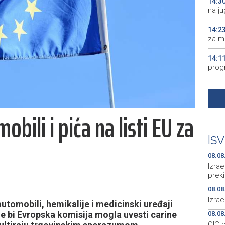
14:3
na j
14:2
za m
14:1
prog
14:0
uprk
bili i pića na listi EU za
14:0
Zapa
|
SV
13:5
Neum
08.08
Izrae
prek
08.08
Izrae
automobili, hemikalije i medicinski uređaji
e bi Evropska komisija mogla uvesti carine
08.08
OIC 