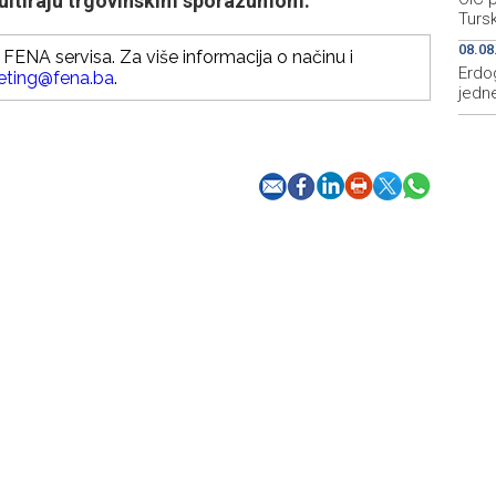
ultiraju trgovinskim sporazumom.
Tursk
08.08
FENA servisa. Za više informacija o načinu i
Erdo
eting@fena.ba
.
jedne