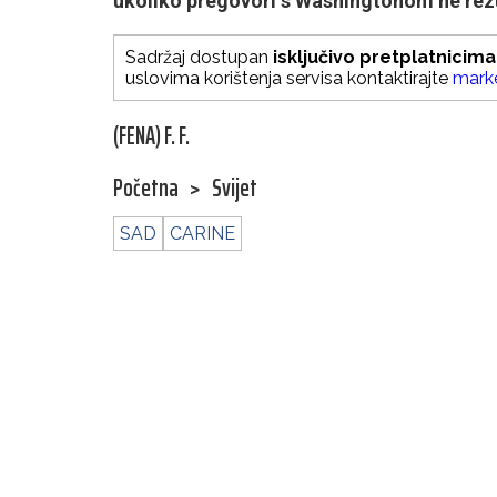
ukoliko pregovori s Washingtonom ne rez
Sadržaj dostupan
isključivo pretplatnicima
uslovima korištenja servisa kontaktirajte
mark
(FENA) F. F.
Početna
>
Svijet
SAD
CARINE