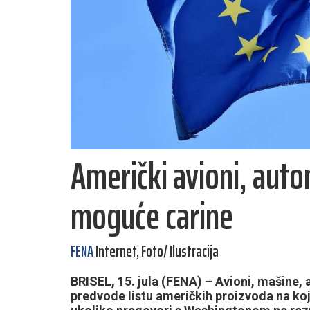
Američki avioni, automo
moguće carine
FENA
Internet, Foto/ Ilustracija
BRISEL, 15. jula (FENA) – Avioni, mašine, 
predvode listu američkih proizvoda na koj