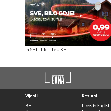
m:SAT - bilo gdje u BiH
Vijesti
Resursi
BiH
News in English