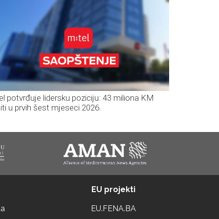
el potvrđuje lidersku poziciju: 43 miliona KM
iti u prvih šest mjeseci 2026.
EU projekti
ta
EU.FENA.BA