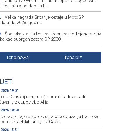
Crishock: OHR maintains an open dialogue with
3
olitical stakeholders in BiH
Velika nagrada Britanije ostaje u MotoGP
2
ndaru do 2028. godine
Španska krajnja ljevica i desnica ujedinjene protiv
9
ka kao suorganizatora SP 2030.
Grad Novi Travnik prvi put izravno dobio sredstva
7
pske unije
fena.news
fena.biz
Soreca says SEPA application marks important
6
stone on BiH's EU path
IJET
|
Minister Helez and NATO HQ Sarajevo
5
ander visit BiH defense industry companies
.2026 19:01
ici u Danskoj usmeno će braniti radove radi
čavanja zloupotrebe AI-ja
.2026 18:59
ozdravila najavu sporazuma o razoružanju Hamasa i
čenju izraelskih snaga iz Gaze
.2026 15:51