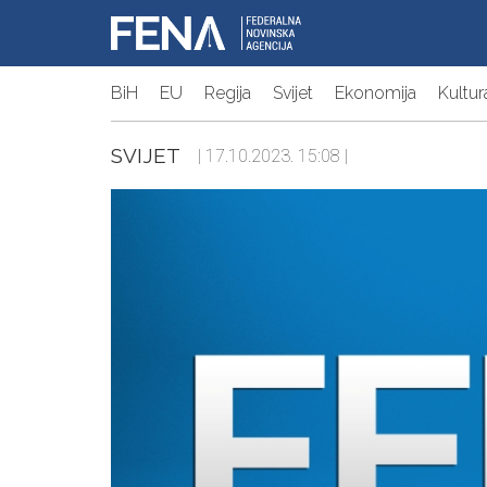
BiH
EU
Regija
Svijet
Ekonomija
Kultur
SVIJET
| 17.10.2023. 15:08 |