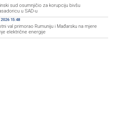
inski sud osumnjičio za korupciju bivšu
sadoricu u SAD-u
.2026 15:48
otni val primorao Rumuniju i Mađarsku na mjere
je električne energije