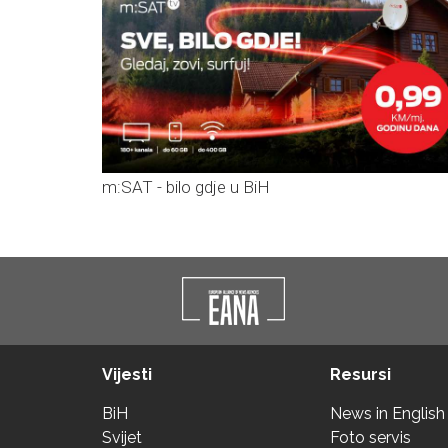
m:SAT - bilo gdje u BiH
Vijesti
Resursi
BiH
News in English
Svijet
Foto servis