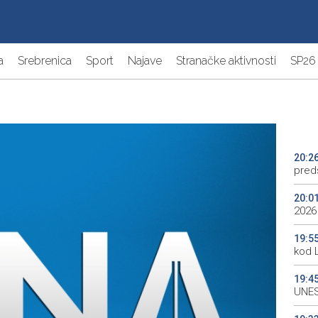
a
Srebrenica
Sport
Najave
Stranačke aktivnosti
SP26
20:2
preds
20:0
2026
19:5
kod 
19:4
UNES