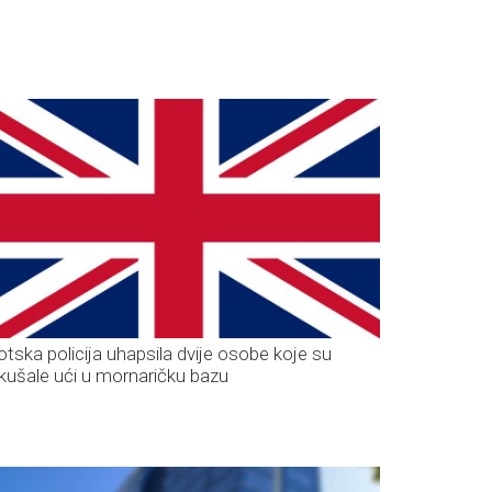
otska policija uhapsila dvije osobe koje su
kušale ući u mornaričku bazu