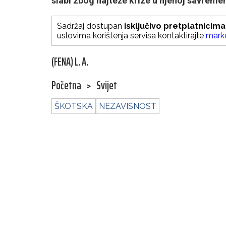
slabi zbog najteže krize u njenoj savremeno
Sadržaj dostupan
isključivo pretplatnicima
uslovima korištenja servisa kontaktirajte
mark
(FENA) L. A.
Početna
>
Svijet
ŠKOTSKA
NEZAVISNOST