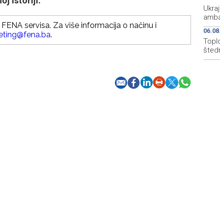
j istoriji.
Ukraj
amba
FENA servisa. Za više informacija o načinu i
06.08
eting@fena.ba
.
Topl
štedn