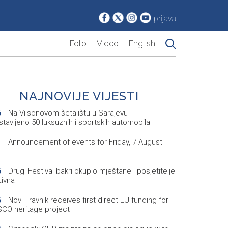
prijava
Foto
Video
English
NAJNOVIJE VIJESTI
Na Vilsonovom šetalištu u Sarajevu
6
tavljeno 50 luksuznih i sportskih automobila
Announcement of events for Friday, 7 August
1
Drugi Festival bakri okupio mještane i posjetitelje
5
Livna
Novi Travnik receives first direct EU funding for
5
CO heritage project