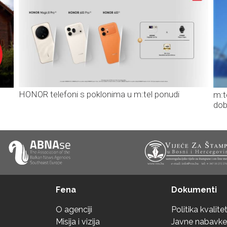
HONOR telefoni s poklonima u m:tel ponudi
m:t
dob
Fena
Dokumenti
O agenciji
Politika kvalite
Misija i vizija
Javne nabavke