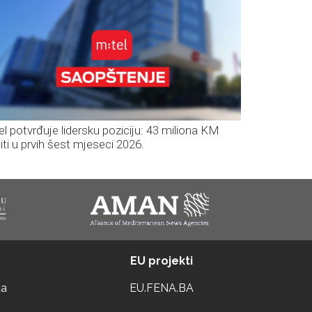
el potvrđuje lidersku poziciju: 43 miliona KM
iti u prvih šest mjeseci 2026.
EU projekti
ta
EU.FENA.BA