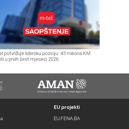
el potvrđuje lidersku poziciju: 43 miliona KM
iti u prvih šest mjeseci 2026.
EU projekti
ta
EU.FENA.BA