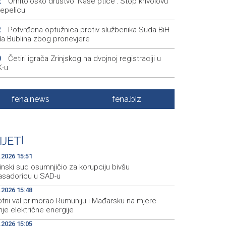
Ornitološko društvo 'Naše ptice': Stop krivolovu
2
repelicu
Potvrđena optužnica protiv službenika Suda BiH
2
a Bublina zbog pronevjere
Četiri igrača Zrinjskog na dvojnoj registraciji u
0
-u
Srbija: Sindikat traži da zaštita radnika na visokim
4
eraturama uđe u zakon
fena.news
fena.biz
Obilježavanje 31. obljetnice VRO 'Maestral' i
5
bođenja Jajca uz pokroviteljstvo HNS-a BiH
IJET
|
Vozač podlegao ozljedama nakon sudara kod
4
slavgrada
.2026 15:51
inski sud osumnjičio za korupciju bivšu
sadoricu u SAD-u
.2026 15:48
otni val primorao Rumuniju i Mađarsku na mjere
je električne energije
.2026 15:05