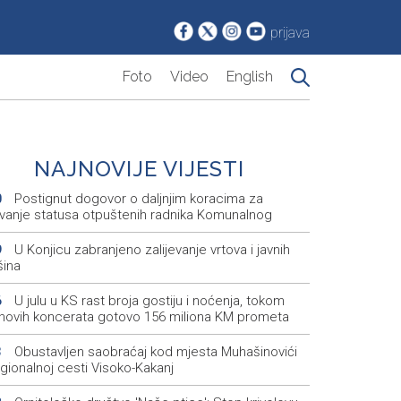
prijava
Foto
Video
English
NAJNOVIJE VIJESTI
Postignut dogovor o daljnjim koracima za
0
avanje statusa otpuštenih radnika Komunalnog
U Konjicu zabranjeno zalijevanje vrtova i javnih
9
šina
U julu u KS rast broja gostiju i noćenja, tokom
6
inovih koncerata gotovo 156 miliona KM prometa
Obustavljen saobraćaj kod mjesta Muhašinovići
3
gionalnoj cesti Visoko-Kakanj