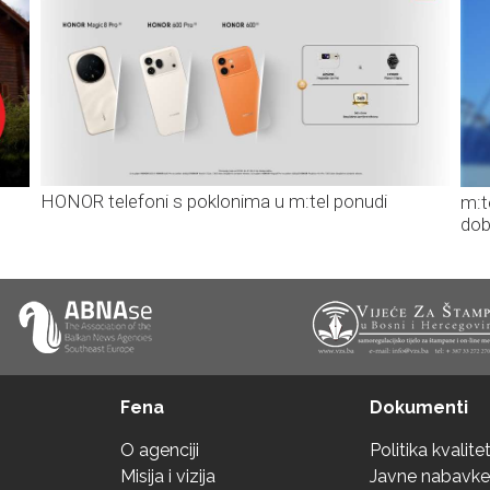
HONOR telefoni s poklonima u m:tel ponudi
m:t
dob
Fena
Dokumenti
O agenciji
Politika kvalite
Misija i vizija
Javne nabavke