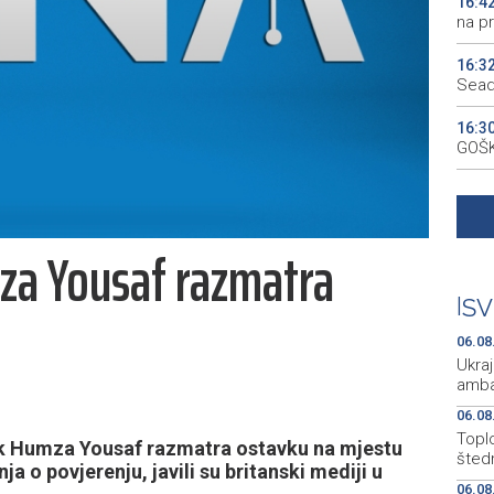
16:4
na p
16:3
Sead
16:3
GOŠK
16:1
temp
za Yousaf razmatra
16:0
oslo
|
SV
16:0
Tomi
06.08
Ukraj
amba
06.08
Topl
nik Humza Yousaf razmatra ostavku na mjestu
štedn
a o povjerenju, javili su britanski mediji u
06.08