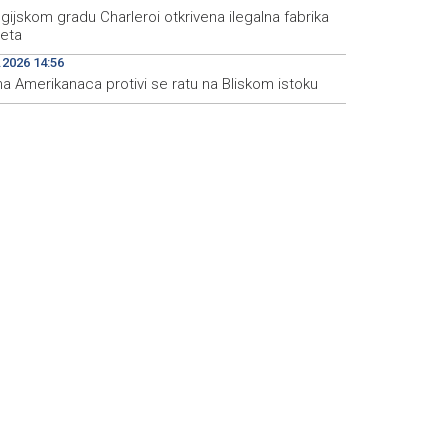
gijskom gradu Charleroi otkrivena ilegalna fabrika
reta
.2026 14:56
a Amerikanaca protivi se ratu na Bliskom istoku