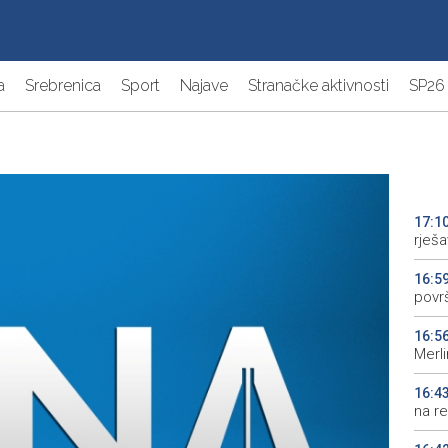
a
Srebrenica
Sport
Najave
Stranačke aktivnosti
SP26
17:1
rješ
16:5
povr
16:5
Merl
16:4
na re