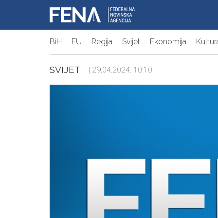
BiH
EU
Regija
Svijet
Ekonomija
Kultur
SVIJET
| 29.04.2024. 10:10 |