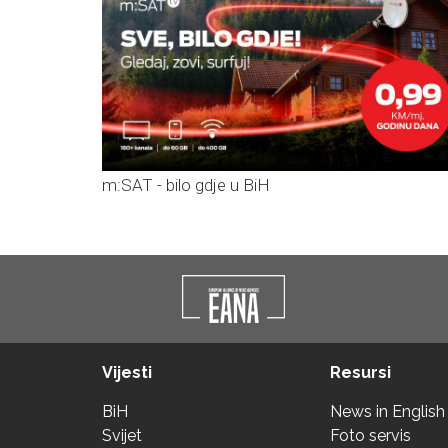
m:SAT - bilo gdje u BiH
Vijesti
Resursi
BiH
News in English
Svijet
Foto servis