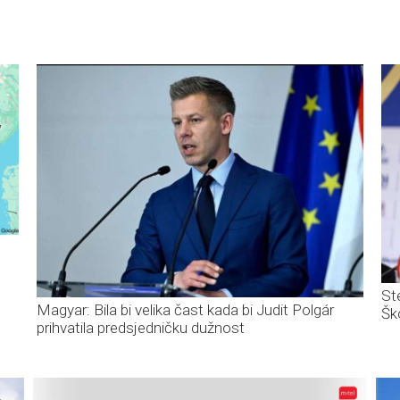
St
Magyar: Bila bi velika čast kada bi Judit Polgár
Šk
prihvatila predsjedničku dužnost