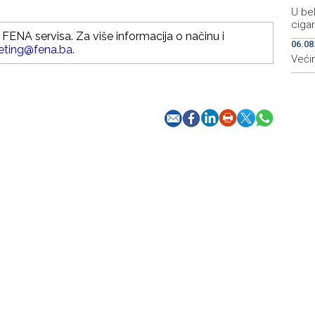
U bel
ciga
FENA servisa. Za više informacija o načinu i
06.08
eting@fena.ba
.
Većin