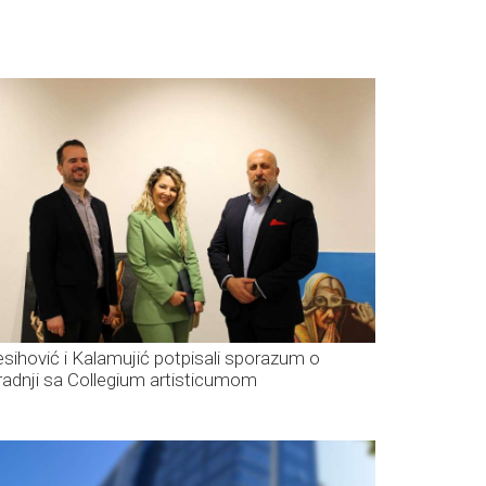
sihović i Kalamujić potpisali sporazum o
radnji sa Collegium artisticumom