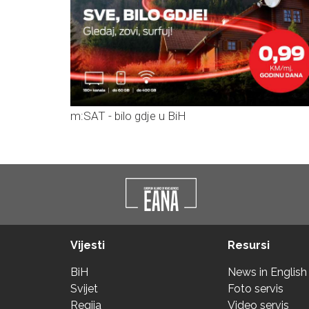
m:SAT - bilo gdje u BiH
Vijesti
Resursi
BiH
News in English
Svijet
Foto servis
Regija
Video servis