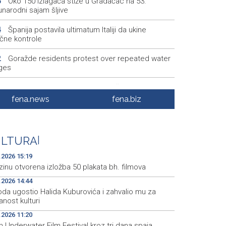
Oko 150 izlagača stiže u Gradačac na 53.
6
narodni sajam šljive
Španija postavila ultimatum Italiji da ukine
4
ične kontrole
Goražde residents protest over repeated water
2
ges
Dani dijaspore Travnik 2026: Održan susret
1
odarstvenika
fena.news
fena.biz
Priopćenje za javnost Naše stranke Mostar
7
Na Sarajevskoj berzi sedmični promet 993.831
5
ULTURA
|
.2026 15:19
inu otvorena izložba 50 plakata bh. filmova
.2026 14:44
da ugostio Halida Kuburovića i zahvalio mu za
nost kulturi
.2026 11:20
 Underwater Film Festival kroz tri dana spaja