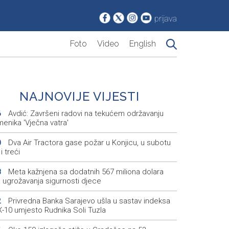
prijava
Foto
Video
English
NAJNOVIJE VIJESTI
Avdić: Završeni radovi na tekućem održavanju
6
enika 'Vječna vatra'
Dva Air Tractora gase požar u Konjicu, u subotu
0
i treći
Meta kažnjena sa dodatnih 567 miliona dolara
8
 ugrožavanja sigurnosti djece
Privredna Banka Sarajevo ušla u sastav indeksa
2
-10 umjesto Rudnika Soli Tuzla