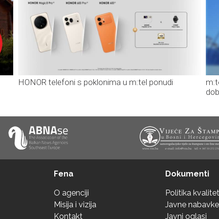
HONOR telefoni s poklonima u m:tel ponudi
m:t
dob
Fena
Dokumenti
O agenciji
Politika kvalite
Misija i vizija
Javne nabavke
Kontakt
Javni oglasi