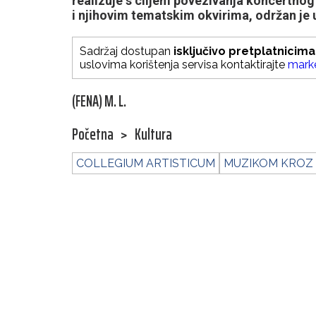
realizuje s ciljem povezivanja koncertn
i njihovim tematskim okvirima, održan je 
Sadržaj dostupan
isključivo pretplatnicima
uslovima korištenja servisa kontaktirajte
mark
(FENA) M. L.
Početna
>
Kultura
COLLEGIUM ARTISTICUM
MUZIKOM KROZ 