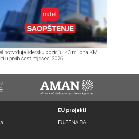
el potvrđuje lidersku poziciju: 43 miliona KM
iti u prvih šest mjeseci 2026.
EU projekti
ta
EU.FENA.BA