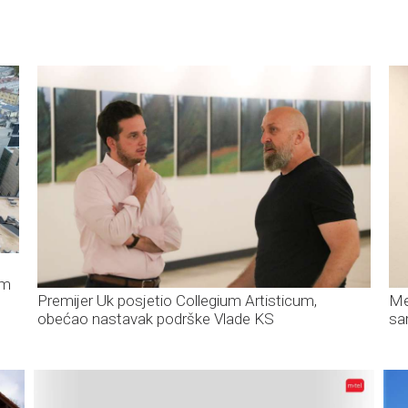
um
Premijer Uk posjetio Collegium Artisticum,
Me
obećao nastavak podrške Vlade KS
sa