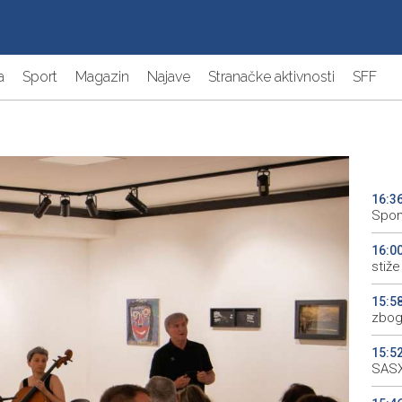
a
Sport
Magazin
Najave
Stranačke aktivnosti
SFF
16:3
Spom
16:0
stiže 
15:5
zbog
15:5
SASX