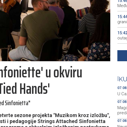
15:4
Među
15:4
gran
15:4
outa
15:3
gosp
nfoniette' u okviru
15:2
15:2
|
K
Tied Hands'
KM
07.08
U Caz
ed Sinfonietta"
07.08
Mago
preda
četvrte sezone projekta "Muzikom kroz izložbu",
sti i pedagogije Strings Attached Sinfonietta
07.08
Neum