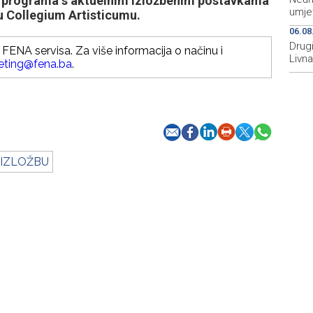
og programa s aktuelnim izložbenim postavkama
umje
u Collegium Artisticumu.
06.08
Drugi
FENA servisa. Za više informacija o načinu i
Livna
eting@fena.ba
.
IZLOŽBU