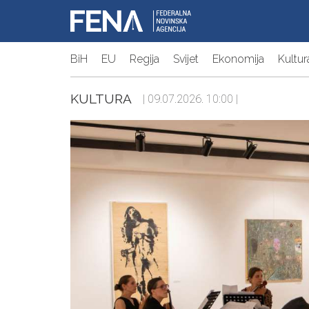
BiH
EU
Regija
Svijet
Ekonomija
Kultur
KULTURA
| 09.07.2026. 10:00 |