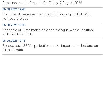
Announcement of events for Friday, 7 August 2026
Novi Travnik receives first direct EU funding for UNESCO
19:45
06.08.2026 19:45
heritage project
Novi Travnik receives first direct EU funding for UNESCO
heritage project
Crishock: OHR maintains an open dialogue with all
19:33
political stakeholders in BiH
06.08.2026 19:33
Crishock: OHR maintains an open dialogue with all political
Velika nagrada Britanije ostaje u MotoGP kalendaru do
19:32
stakeholders in BiH
2028. godine
06.08.2026 19:16
Soreca says SEPA application marks important milestone on
Španska krajnja ljevica i desnica ujedinjene protiv
19:29
Maroka kao suorganizatora SP 2030.
BiH's EU path