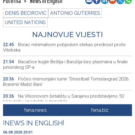
Početna
>
News in English
DENIS BEĆIROVIĆ
ANTONIO GUTERRES
UNITED NATIONS
NAJNOVIJE VIJESTI
Borac minimalnom pobjedom stekao prednost protiv
22:45
Vitebska
Bacačice kugle Bešlija i Baručija bez plasmana u finale
21:54
juniorskog SP-a
Počeo memorijalni turnir 'Streetball Tomislavgrad 2026.
20:36
Branimir Mašić Bani'
Na Vilsonovom šetalištu u Sarajevu predstavljeno 50
20:26
luksuznih i sportskih automobila
fena.news
fena.biz
Announcement of events for Friday, 7 August 2026
20:01
|
NEWS IN ENGLISH
|
Drugi Festival bakri okupio mještane i posjetitelje kod
19:55
Livna
06.08.2026 20:01