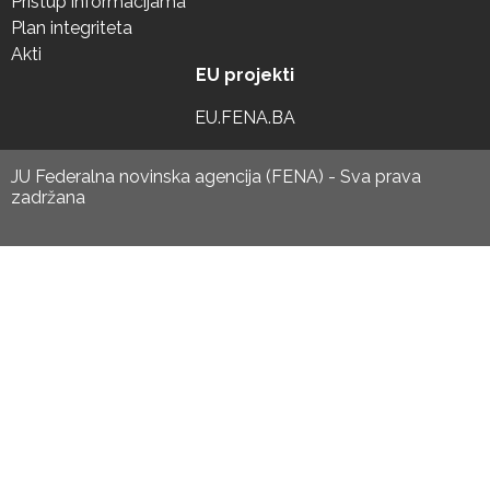
Pristup informacijama
Plan integriteta
Akti
EU projekti
EU.FENA.BA
JU Federalna novinska agencija (FENA) - Sva prava
zadržana