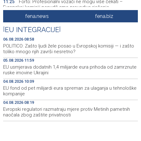
Forto: Profesionalni vozači ne mogu više čekati –
11:25
Evropskoj komisiji ponudili smo provodivo rješenje
fena.news
fena.biz
Misija OSCE u BiH - Novinari moraju imati mogućnost da
11:20
svoj posao obavljaju slobodno i sigurno
|
EU INTEGRACIJE
|
U BiH nema slučajeva ciklosporijaze, epidemija i dalje
11:18
06.08.2026 08:58
traje u SAD-u
POLITICO: Zašto ljudi žele posao u Evropskoj komisiji — i zašto
toliko mnogo njih završi nesretno?
Ulysses obilježava završetak "Kralja Leara" nakon 26
11:14
05.08.2026 11:59
sezona
EU usmjerava dodatnih 1,4 milijarde eura prihoda od zamrznute
ruske imovine Ukrajini
Sjeverna Koreja ispalila neidentifikovani projektil prema
11:07
moru
04.08.2026 10:09
EU fond od pet milijardi eura spreman za ulaganja u tehnološke
Sunčano i vruće narednih dana, u popodnevnim
11:00
kompanije
satima izgledni lokalni pljuskovi
04.08.2026 08:19
Evropski regulatori razmatraju mjere protiv Metinih pametnih
Dvije bivše iranske nogometašice 'ponosne' na
10:48
dobijanje australskog državljanstva
naočala zbog zaštite privatnosti