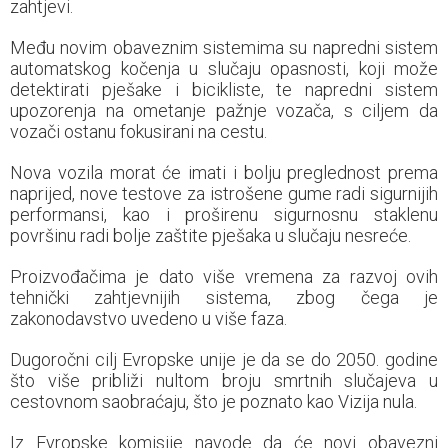
zahtjevi.
Među novim obaveznim sistemima su napredni sistem
automatskog kočenja u slučaju opasnosti, koji može
detektirati pješake i bicikliste, te napredni sistem
upozorenja na ometanje pažnje vozača, s ciljem da
vozači ostanu fokusirani na cestu.
Nova vozila morat će imati i bolju preglednost prema
naprijed, nove testove za istrošene gume radi sigurnijih
performansi, kao i proširenu sigurnosnu staklenu
površinu radi bolje zaštite pješaka u slučaju nesreće.
Proizvođačima je dato više vremena za razvoj ovih
tehnički zahtjevnijih sistema, zbog čega je
zakonodavstvo uvedeno u više faza.
Dugoročni cilj Evropske unije je da se do 2050. godine
što više približi nultom broju smrtnih slučajeva u
cestovnom saobraćaju, što je poznato kao Vizija nula.
Iz Evropske komisije navode da će novi obavezni